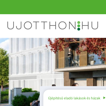
ÚJ ÉPÍTÉSŰ LAKÁS
Újépítésű eladó lakások és házak