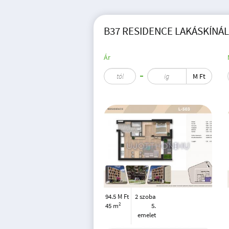
B37 RESIDENCE LAKÁSKÍNÁLA
Ár
M Ft
94.5 M Ft
2 szoba
2
45 m
5.
emelet