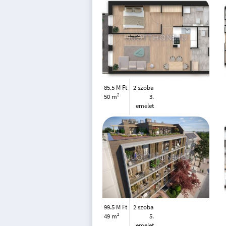
85.5 M Ft
2 szoba
2
50 m
3.
emelet
99.5 M Ft
2 szoba
2
49 m
5.
emelet