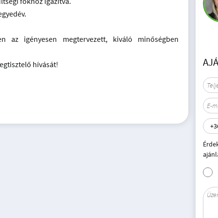
ltségi fokhoz igazítva.
negyedév.
en az igényesen megtervezett, kiváló minőségben
AJ
gtisztelő hívását!
Érde
ajánl