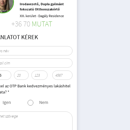
Irodavezető, Dupla gyémánt
fokozatú Otthonszakértő
XIII. kerület - Dagály Residence
+36 70
MUTAT
ÁNLATOT KÉREK
kel az OTP Bank kedvezményes lakáshitel
ata? *
Igen
Nem