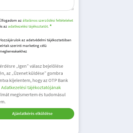
Elfogadom az
általános szerződési feltételeket
és az
adatkezelési tájékoztatót.
Hozzájárulok az adatvédelmi tájékoztatóban
leírtak szerinti marketing célú
megkeresésekhez
kérdésre „Igen” válasz bejelölése
én, az „Üzenet küldése” gombra
intva kijelentem, hogy az OTP Bank
.
Adatkezelési tájékoztatójának
almát megismertem és tudomásul
em.
Ajánlatkérés elküldése