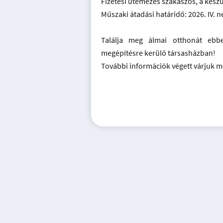
Fizetési ütemezés szakaszos, a készü
Műszaki átadási határidő: 2026. IV. 
Találja meg álmai otthonát ebb
megépítésre kerülő társasházban!
További információk végett várjuk me