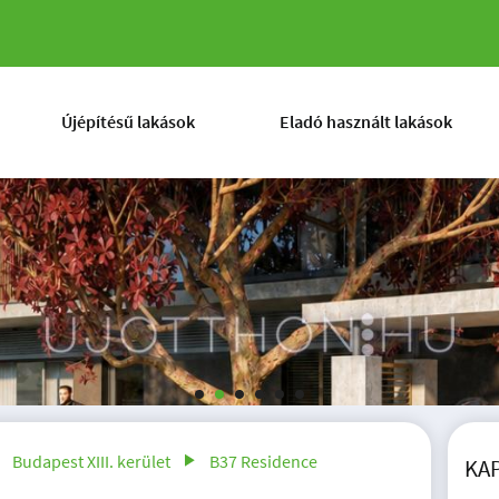
OK ANGYALFÖLD SZÍV
Újépítésű lakások
Eladó használt lakások
Budapest XIII. kerület
B37 Residence
KA