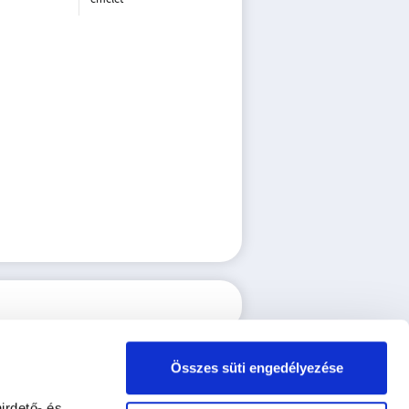
Összes süti engedélyezése
irdető- és