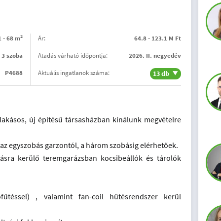
2
1 - 68 m
Ár:
64.8 - 123.1 M Ft
- 3 szoba
Átadás várható időpontja:
2026. II. negyedév
P4688
Aktuális ingatlanok száma:
13 db
 lakásos, új építésű társasházban kínálunk megvételre
 az egyszobás garzontól, a három szobásig elérhetőek.
ításra kerülő teremgarázsban kocsibeállók és tárolók
ófűtéssel) , valamint fan-coil hűtésrendszer kerül