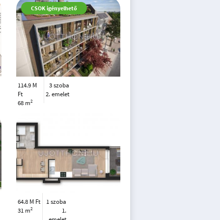
CSOK igényelhető
114.9 M
3 szoba
Ft
2. emelet
2
68 m
64.8 M Ft
1 szoba
2
31 m
1.
emelet