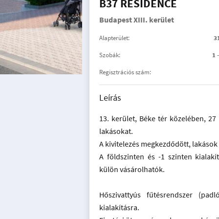
B37 RESIDENCE
Budapest XIII. kerület
Alapterület:
3
Szobák:
1 
Regisztrációs szám:
Leírás
13. kerület, Béke tér közelében, 27
lakásokat.
A kivitelezés megkezdődött, lakások
A földszinten és -1 szinten kialak
külön vásárolhatók.
Hőszivattyús fűtésrendszer (padl
kialakításra.