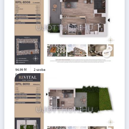
94.99 M
2 szoba
Ft
3. emelet
2
52 m