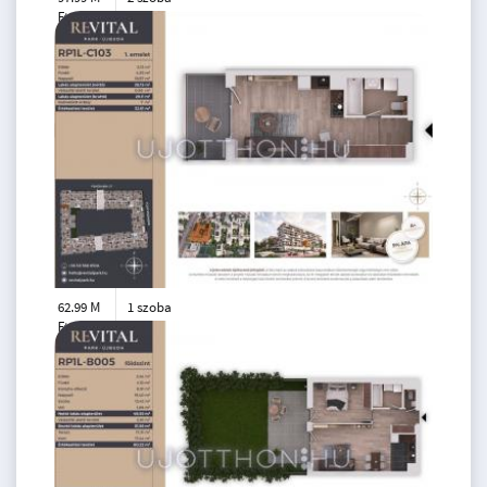
Ft
4. emelet
2
53 m
62.99 M
1 szoba
Ft
1. emelet
2
28 m