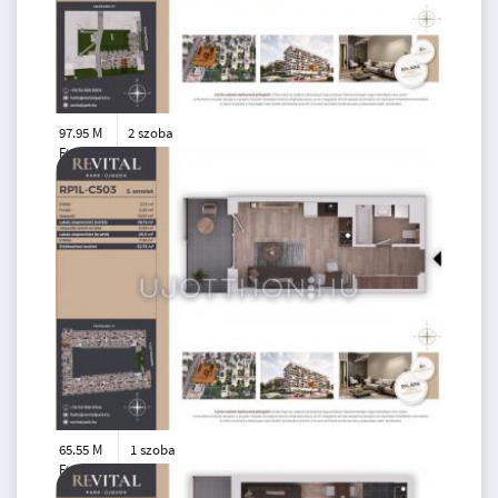
97.95 M
2 szoba
Ft
földszint
2
50 m
65.55 M
1 szoba
Ft
5. emelet
2
28 m