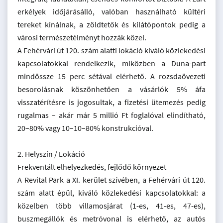
erkélyek időjárásálló, valóban használható kültéri
tereket kínálnak, a zöldtetők és kilátópontok pedig a
városi természetélményt hozzák közel.
A Fehérvári út 120. szám alatti lokáció kiváló közlekedési
kapcsolatokkal rendelkezik, miközben a Duna-part
mindössze 15 perc sétával elérhető. A rozsdaövezeti
besorolásnak köszönhetően a vásárlók 5% áfa
visszatérítésre is jogosultak, a fizetési ütemezés pedig
rugalmas – akár már 5 millió Ft foglalóval elindítható,
20–80% vagy 10–10–80% konstrukcióval.
2. Helyszín / Lokáció
Frekventált elhelyezkedés, fejlődő környezet
A Revital Park a XI. kerület szívében, a Fehérvári út 120.
szám alatt épül, kiváló közlekedési kapcsolatokkal: a
közelben több villamosjárat (1-es, 41-es, 47-es),
buszmegállók és metróvonal is elérhető, az autós