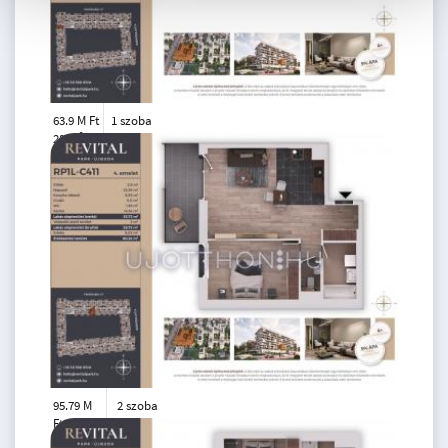
63.9 M Ft
1 szoba
2
28 m
3.
emelet
95.79 M
2 szoba
Ft
4. emelet
2
54 m