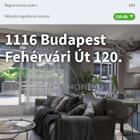
Regisztrációs szám:
257
Aktuális ingatlanok száma:
120 db
1116 Budapest
Fehérvári Út 120.