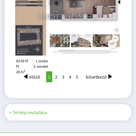
63.59 M
1 szoba
Ft
3. emelet
2
28 m
előző
1
2
3
4
5
következő
> Térkép mutatása