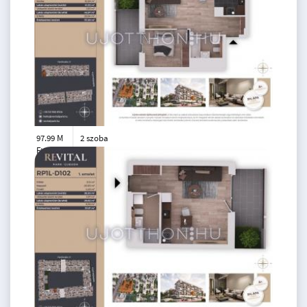
97.99 M
2 szoba
Ft
7. emelet
2
43 m