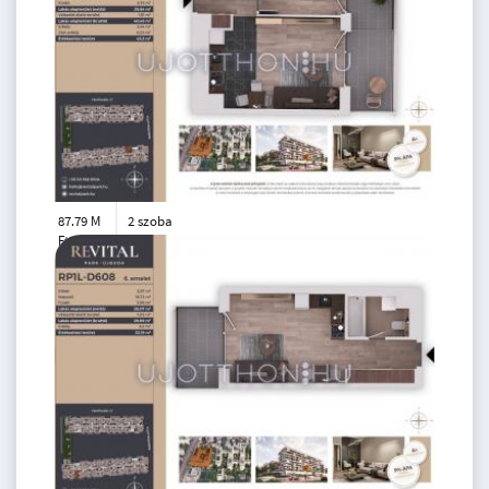
87.79 M
2 szoba
Ft
6. emelet
2
39 m