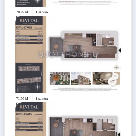
70.99 M
1 szoba
Ft
6. emelet
2
28 m
71.99 M
1 szoba
Ft
7. emelet
2
28 m