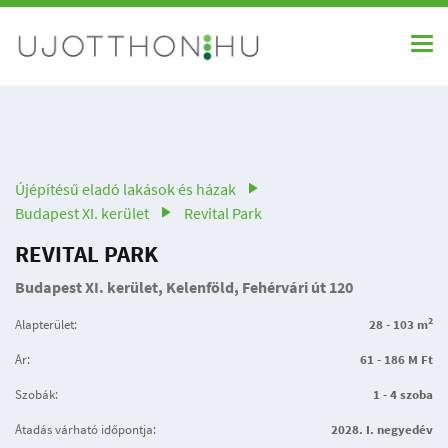
Újépítésű eladó lakások és házak
Budapest XI. kerület
Revital Park
REVITAL PARK
Budapest XI. kerület, Kelenföld, Fehérvári út 120
2
Alapterület:
28 - 103 m
Ár:
61 - 186 M Ft
Szobák:
1 - 4 szoba
Átadás várható időpontja:
2028. I. negyedév