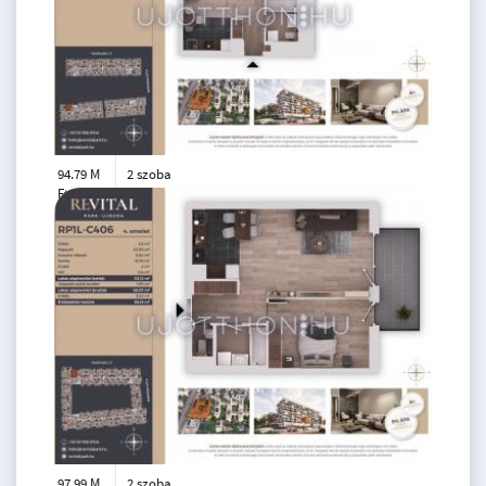
94.79 M
2 szoba
Ft
7. emelet
2
38 m
97.99 M
2 szoba