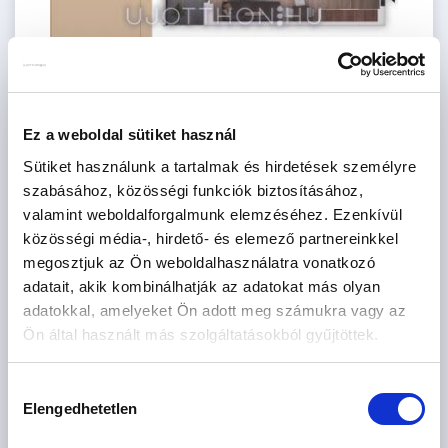
Ez a weboldal sütiket használ
64.99 M
1 szoba
Sütiket használunk a tartalmak és hirdetések személyre
Ft
4. emelet
szabásához, közösségi funkciók biztosításához,
2
28 m
valamint weboldalforgalmunk elemzéséhez. Ezenkívül
közösségi média-, hirdető- és elemező partnereinkkel
megosztjuk az Ön weboldalhasználatra vonatkozó
adatait, akik kombinálhatják az adatokat más olyan
adatokkal, amelyeket Ön adott meg számukra vagy az
Ön által használt más szolgáltatásokból gyűjtöttek.
Hozzájárulás
Elengedhetetlen
kiválasztása
95.75 M
2 szoba