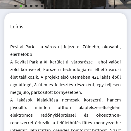
Leírás
Revital Park – a város új fejezete. Zöldebb, okosabb,
elérhetőbb
A Revital Park a XI. kerület új városrésze – ahol valódi
zöld környezet, korszerű technológia és élhető városi
élet találkozik. A projekt első ütemében 421 lakás épül
egy átfogó, 8 ütemes fejlesztés részeként, egy teljesen
megújuló, parkosított környezetben.
A lakások kialakítása nemcsak korszerű, hanem
jövőálló: minden otthon alapfelszereltségként
elektromos redőnykiépítéssel és okosotthon-
rendszerrel érkezik, a felülethűtés-fűtés mennyezetbe
integrált, láthatatlan, csendes komfortot biztosít. A zárt