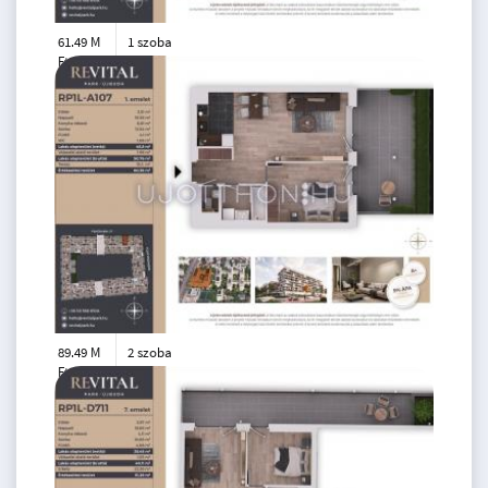
61.49 M
1 szoba
Ft
1. emelet
2
29 m
89.49 M
2 szoba
Ft
1. emelet
2
49 m