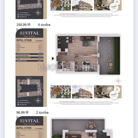
158.99 M
4 szoba
Ft
2. emelet
2
103 m
96.99 M
2 szoba
Ft
1. emelet
2
52 m