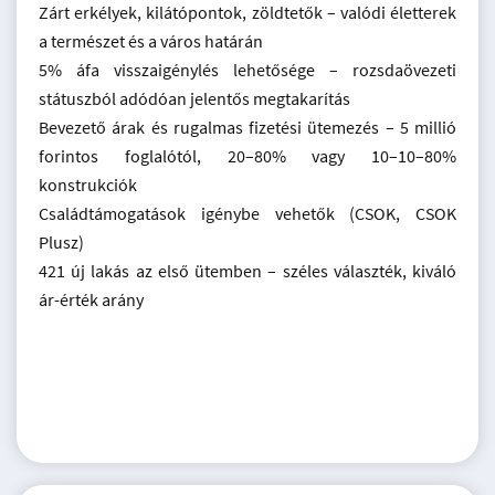
Zárt erkélyek, kilátópontok, zöldtetők – valódi életterek
a természet és a város határán
5% áfa visszaigénylés lehetősége – rozsdaövezeti
státuszból adódóan jelentős megtakarítás
Bevezető árak és rugalmas fizetési ütemezés – 5 millió
forintos foglalótól, 20–80% vagy 10–10–80%
konstrukciók
Családtámogatások igénybe vehetők (CSOK, CSOK
Plusz)
421 új lakás az első ütemben – széles választék, kiváló
ár-érték arány