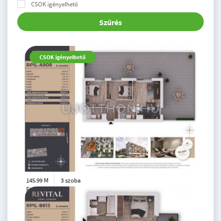
CSOK igényelhető
Szűrés
CSOK igényelhető
145.99 M
3 szoba
Ft
9. emelet
2
61 m