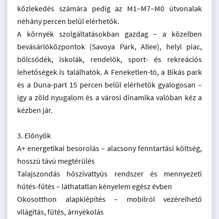
közlekedés számára pedig az M1–M7–M0 útvonalak
néhány percen belül elérhetők.
A környék szolgáltatásokban gazdag – a közelben
bevásárlóközpontok (Savoya Park, Allee), helyi piac,
bölcsődék, iskolák, rendelők, sport- és rekreációs
lehetőségek is találhatók. A Feneketlen-tó, a Bikás park
és a Duna-part 15 percen belül elérhetők gyalogosan –
így a zöld nyugalom és a városi dinamika valóban kéz a
kézben jár.
3. Előnyök
A+ energetikai besorolás – alacsony fenntartási költség,
hosszú távú megtérülés
Talajszondás hőszivattyús rendszer és mennyezeti
hűtés-fűtés – láthatatlan kényelem egész évben
Okosotthon alapkiépítés – mobilról vezérelhető
világítás, fűtés, árnyékolás