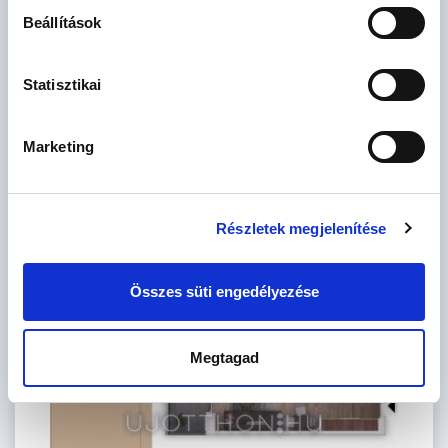
Ft
5. emelet
Beállítások
2
49 m
Statisztikai
Marketing
Részletek megjelenítése
91.5 M Ft
2 szoba
Összes süti engedélyezése
2
47 m
2.
emelet
Megtagad