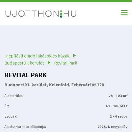
Újépítésű eladó lakások és házak
Budapest XI. kerület
Revital Park
REVITAL PARK
Budapest XI. kerület, Kelenföld, Fehérvári út 120
2
Alapterület:
28 - 103 m
Ár:
61 - 186 M Ft
Szobák:
1 - 4 szoba
Átadás várható időpontja:
2028. I. negyedév