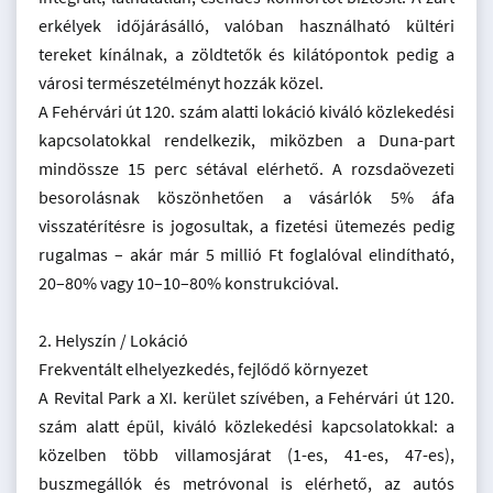
erkélyek időjárásálló, valóban használható kültéri
tereket kínálnak, a zöldtetők és kilátópontok pedig a
városi természetélményt hozzák közel.
A Fehérvári út 120. szám alatti lokáció kiváló közlekedési
kapcsolatokkal rendelkezik, miközben a Duna-part
mindössze 15 perc sétával elérhető. A rozsdaövezeti
besorolásnak köszönhetően a vásárlók 5% áfa
visszatérítésre is jogosultak, a fizetési ütemezés pedig
rugalmas – akár már 5 millió Ft foglalóval elindítható,
20–80% vagy 10–10–80% konstrukcióval.
2. Helyszín / Lokáció
Frekventált elhelyezkedés, fejlődő környezet
A Revital Park a XI. kerület szívében, a Fehérvári út 120.
szám alatt épül, kiváló közlekedési kapcsolatokkal: a
közelben több villamosjárat (1-es, 41-es, 47-es),
buszmegállók és metróvonal is elérhető, az autós