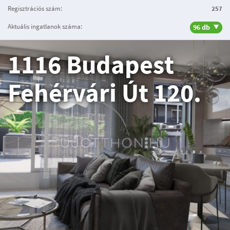
Regisztrációs szám:
257
Aktuális ingatlanok száma:
96 db
1116 Budapest
Fehérvári Út 120.