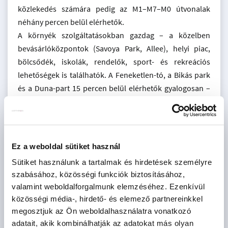
közlekedés számára pedig az M1–M7–M0 útvonalak
néhány percen belül elérhetők.
A környék szolgáltatásokban gazdag – a közelben
bevásárlóközpontok (Savoya Park, Allee), helyi piac,
bölcsődék, iskolák, rendelők, sport- és rekreációs
lehetőségek is találhatók. A Feneketlen-tó, a Bikás park
és a Duna-part 15 percen belül elérhetők gyalogosan –
így a zöld nyugalom és a városi dinamika valóban kéz a
kézben jár.
3. Előnyök
Ez a weboldal sütiket használ
A+ energetikai besorolás – alacsony fenntartási költség,
Sütiket használunk a tartalmak és hirdetések személyre
hosszú távú megtérülés
szabásához, közösségi funkciók biztosításához,
Talajszondás hőszivattyús rendszer és mennyezeti
valamint weboldalforgalmunk elemzéséhez. Ezenkívül
hűtés-fűtés – láthatatlan kényelem egész évben
közösségi média-, hirdető- és elemező partnereinkkel
Okosotthon alapkiépítés – mobilról vezérelhető
megosztjuk az Ön weboldalhasználatra vonatkozó
világítás, fűtés, árnyékolás
adatait, akik kombinálhatják az adatokat más olyan