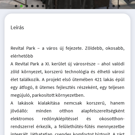
Leírás
Revital Park – a város új fejezete. Zöldebb, okosabb,
elérhetőbb
A Revital Park a XI. kerület új városrésze – ahol valódi
zöld környezet, korszerű technológia és élhető városi
élet találkozik. A projekt első ütemében 421 lakás épül
egy átfogó, 8 ütemes fejlesztés részeként, egy teljesen
megújuló, parkosított környezetben.
A lakások kialakítása nemcsak korszerű, hanem
jövőálló: minden otthon alapfelszereltségként
elektromos redőnykiépítéssel és okosotthon-
rendszerrel érkezik, a felülethűtés-fűtés mennyezetbe
integrált, láthatatlan, csendes komfortot biztosít. A zárt