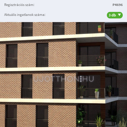
Regisztrációs szám:
P4696
Aktuális ingatlanok száma:
3 db