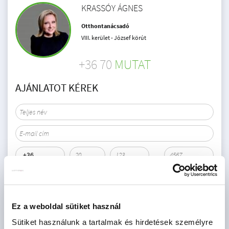
KRASSÓY ÁGNES
Otthontanácsadó
VIII. kerület - József körút
+36 70
MUTAT
AJÁNLATOT KÉREK
Érdekel az OTP Bank kedvezményes lakáshitel ajánlata? *
Igen
Nem
Ez a weboldal sütiket használ
Sütiket használunk a tartalmak és hirdetések személyre