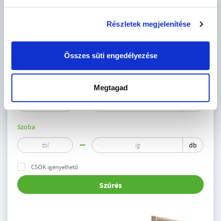
OKOS OTTHON - M01 PROJEKT
LAKÁSKÍNÁLAT - 3 INGATLAN
Részletek megjelenítése
Ár
Összes süti engedélyezése
M Ft
Méret
Megtagad
2
m
Szoba
db
CSOK igényelhető
Szűrés