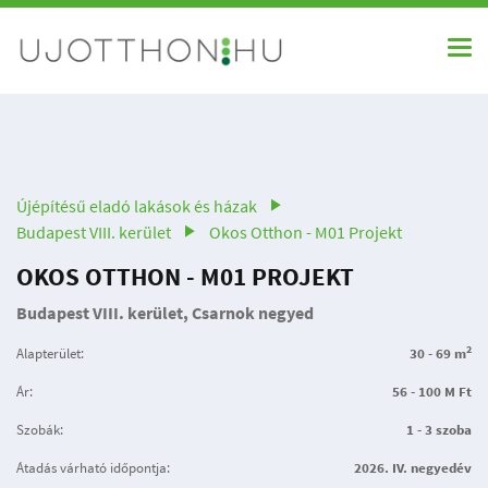
Újépítésű eladó lakások és házak
Budapest VIII. kerület
Okos Otthon - M01 Projekt
OKOS OTTHON - M01 PROJEKT
Budapest VIII. kerület, Csarnok negyed
2
Alapterület:
30 - 69 m
Ár:
56 - 100 M Ft
Szobák:
1 - 3 szoba
Átadás várható időpontja:
2026. IV. negyedév