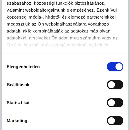
szabásához, közösségi funkciók biztosításához,
valamint weboldalforgalmunk elemzéséhez. Ezenkívül
közösségi média-, hirdető- és elemező partnereinkkel
megosztjuk az Ön weboldalhasználatra vonatkozó
Elfogadom az
általános szerződési feltételeket
és az
adatkezelési
adatait, akik kombinálhatják az adatokat más olyan
tájékoztatót.
adatokkal, amelyeket Ön adott meg számukra vagy az
Ön által használt más szolgáltatásokból gyűjtöttek.
Hozzájárulok az adatvédelmi tájékoztatóban leírtak szerinti
marketing célú megkeresésekhez
Hozzájárulás
* A kérdésre „Igen” válasz bejelölése esetén, az „Üzenet
Elengedhetetlen
kiválasztása
küldése” gombra kattintva kijelentem, hogy az OTP Bank
Nyrt.
Adatkezelési tájékoztatójának
tartalmát
Beállítások
megismertem és tudomásul vettem.
Ajánlatkérés elküldése
Statisztikai
Marketing