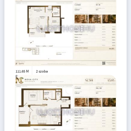
111.65 M
2 szoba
Ft
5. emelet
2
42 m