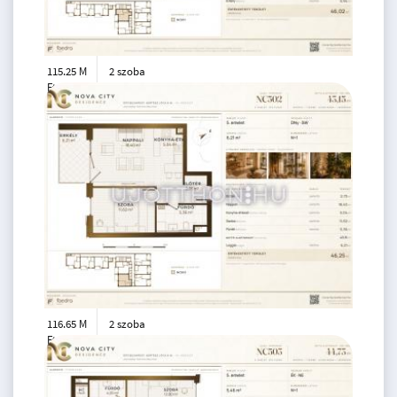
115.25 M
2 szoba
Ft
5. emelet
2
43 m
116.65 M
2 szoba
Ft
5. emelet
2
43 m