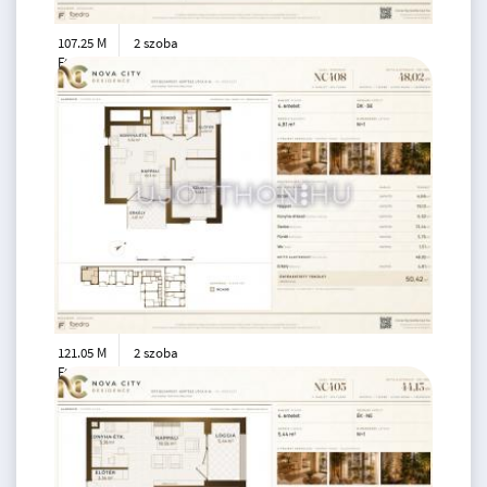
107.25 M
2 szoba
Ft
4. emelet
2
42 m
121.05 M
2 szoba
Ft
4. emelet
2
48 m