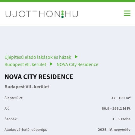
Újépítésű eladó lakások és házak
Budapest VII. kerület
NOVA City Residence
NOVA CITY RESIDENCE
Budapest VII. kerület
2
Alapterület:
32 - 109 m
Ár:
80.9 - 268.1 M Ft
Szobák:
1 - 5 szoba
Átadás várható időpontja:
2028. IV. negyedév