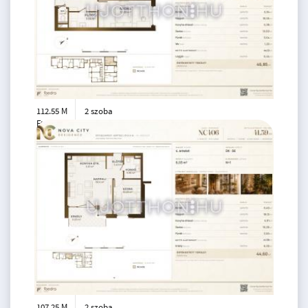
112.55 M
2 szoba
Ft
4. emelet
2
44 m
107.25 M
2 szoba