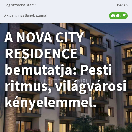
Regisztrációs szám:
P4878
Aktuális ingatlanok száma:
48 db
A NOVA CITY
RESIDENCE
bemutatja: Pesti
ritmus, világvárosi
kényelemmel.