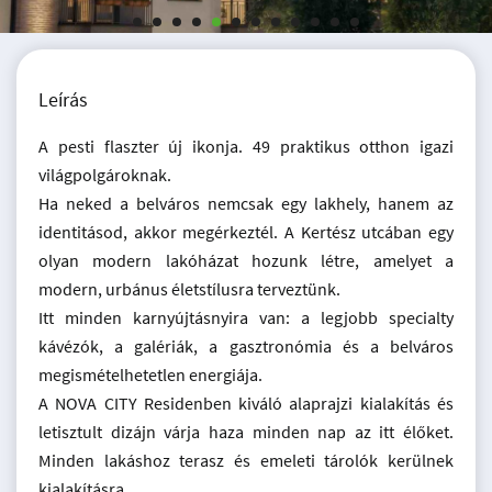
Leírás
A pesti flaszter új ikonja. 49 praktikus otthon igazi
világpolgároknak.
Ha neked a belváros nemcsak egy lakhely, hanem az
identitásod, akkor megérkeztél. A Kertész utcában egy
olyan modern lakóházat hozunk létre, amelyet a
modern, urbánus életstílusra terveztünk.
Itt minden karnyújtásnyira van: a legjobb specialty
kávézók, a galériák, a gasztronómia és a belváros
megismételhetetlen energiája.
A NOVA CITY Residenben kiváló alaprajzi kialakítás és
letisztult dizájn várja haza minden nap az itt élőket.
Minden lakáshoz terasz és emeleti tárolók kerülnek
kialakításra.