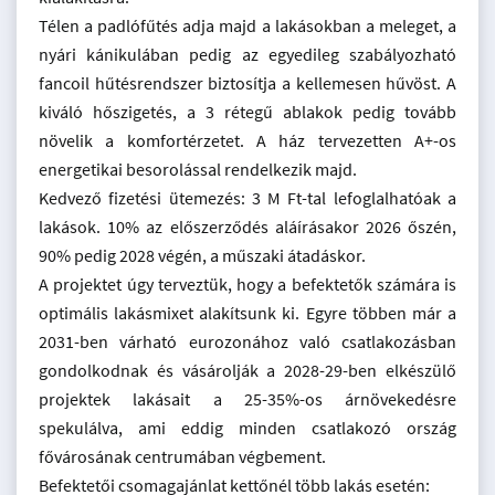
Télen a padlófűtés adja majd a lakásokban a meleget, a
nyári kánikulában pedig az egyedileg szabályozható
fancoil hűtésrendszer biztosítja a kellemesen hűvöst. A
kiváló hőszigetés, a 3 rétegű ablakok pedig tovább
növelik a komfortérzetet. A ház tervezetten A+-os
energetikai besorolással rendelkezik majd.
Kedvező fizetési ütemezés: 3 M Ft-tal lefoglalhatóak a
lakások. 10% az előszerződés aláírásakor 2026 őszén,
90% pedig 2028 végén, a műszaki átadáskor.
A projektet úgy terveztük, hogy a befektetők számára is
optimális lakásmixet alakítsunk ki. Egyre többen már a
2031-ben várható eurozonához való csatlakozásban
gondolkodnak és vásárolják a 2028-29-ben elkészülő
projektek lakásait a 25-35%-os árnövekedésre
spekulálva, ami eddig minden csatlakozó ország
fővárosának centrumában végbement.
Befektetői csomagajánlat kettőnél több lakás esetén: