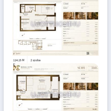
114.15 M
2 szoba
Ft
4. emelet
2
45 m