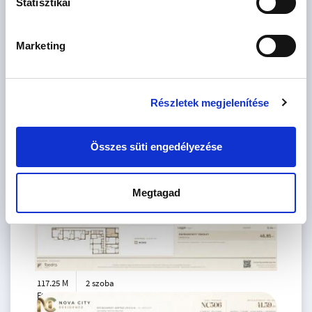
Statisztikai
Marketing
87.95 M
1 szoba
Ft
5. emelet
Részletek megjelenítése
2
32 m
Összes süti engedélyezése
Megtagad
117.25 M
2 szoba
Ft
5. emelet
2
44 m