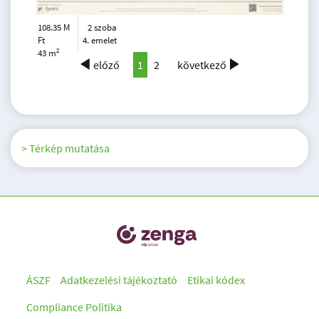
108.35 M
2 szoba
Ft
4. emelet
2
43 m
előző
1
2
következő
> Térkép mutatása
ÁSZF
Adatkezelési tájékoztató
Etikai kódex
Compliance Politika