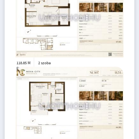
118.85 M
2 szoba
Ft
5. emelet
2
45 m