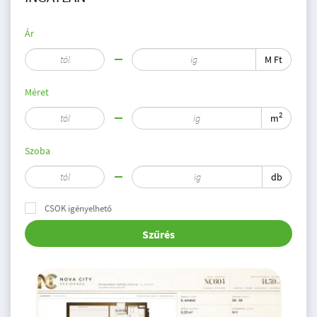
Ár
M Ft
Méret
2
m
Szoba
db
CSOK igényelhető
Szűrés