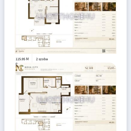
115.95 M
2 szoba
Ft
3. emelet
2
48 m