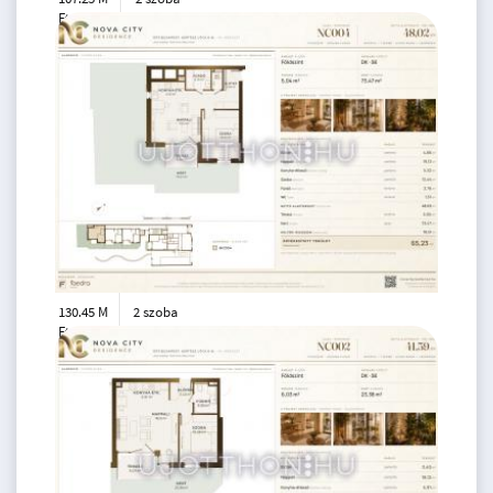
Ft
4. emelet
2
42 m
130.45 M
2 szoba
Ft
földszint
2
48 m