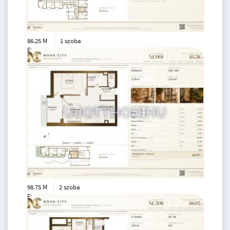
86.25 M
1 szoba
Ft
4. emelet
2
32 m
98.75 M
2 szoba
Ft
földszint
2
46 m