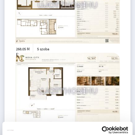
268.05 M
5 szoba
Ft
6. emelet
2
109 m
111.75 M
2 szoba