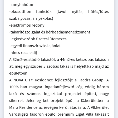
-konyhabútor
-okosotthon funkciók (távoli nyitás, hűtés/fűtés
szabályozás, árnyékolás)
-elektromos redőny
-takarítószolgálat és bérbeadásmenedzsment
-legkedvezőbb fizetési ütemezés
-egyedi finanszírozási ajánlat
-nincs resale díj
A 32m2-es stúdió lakástól, a 44m2-es kétszobás lakáson
át, még egy szuper 5 szobás lakás is helyett kap majd az
épületben.
A NOVA CITY Residence fejlesztője a Faedra Group. A
100%-ban magyar ingatlanfejlesztő cég eddig három
lakó és számos logisztikai projektet épített, nagy
sikerrel. Jelenleg két projekt épül, a IX.kerületben a
Mara Residence az évvégén kerül átadásra. A VII.kerület
Városligeti fasoron épülő prémium Liget Villa lakásait