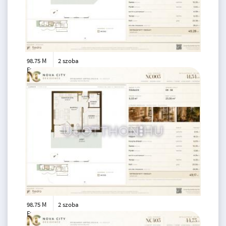
98.75 M
2 szoba
Ft
földszint
2
42 m
98.75 M
2 szoba
Ft
földszint
2
42 m