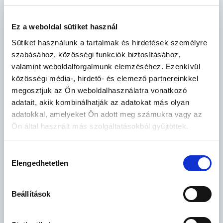
Ft
5. emelet
2
42 m
Ez a weboldal sütiket használ
Sütiket használunk a tartalmak és hirdetések személyre
szabásához, közösségi funkciók biztosításához,
valamint weboldalforgalmunk elemzéséhez. Ezenkívül
közösségi média-, hirdető- és elemező partnereinkkel
megosztjuk az Ön weboldalhasználatra vonatkozó
adatait, akik kombinálhatják az adatokat más olyan
adatokkal, amelyeket Ön adott meg számukra vagy az
Ön által használt más szolgáltatásokból gyűjtöttek.
126.05 M
2 szoba
Ft
5. emelet
Hozzájárulás
2
48 m
Elengedhetetlen
kiválasztása
Beállítások