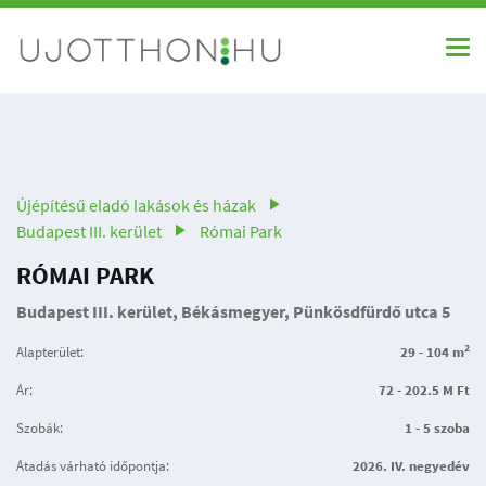
Újépítésű eladó lakások és házak
Budapest III. kerület
Római Park
RÓMAI PARK
Budapest III. kerület, Békásmegyer, Pünkösdfürdő utca 5
2
Alapterület:
29 - 104 m
Ár:
72 - 202.5 M Ft
Szobák:
1 - 5 szoba
Átadás várható időpontja:
2026. IV. negyedév