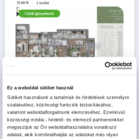
75.99 M
1 szoba
Ft
6. emelet
2
CSOK igényelhető
36 m
Ez a weboldal sütiket használ
175.49 M
4 szoba
Ft
6. emelet
Sütiket használunk a tartalmak és hirdetések személyre
2
CSOK igényelhető
93 m
szabásához, közösségi funkciók biztosításához,
valamint weboldalforgalmunk elemzéséhez. Ezenkívül
közösségi média-, hirdető- és elemező partnereinkkel
megosztjuk az Ön weboldalhasználatra vonatkozó
adatait, akik kombinálhatják az adatokat más olyan