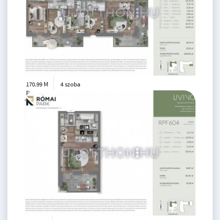
170.99 M
4 szoba
Ft
5. emelet
2
93 m