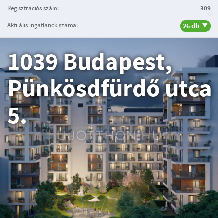
Regisztrációs szám:
309
Aktuális ingatlanok száma:
26 db
1039 Budapest,
Pünkösdfürdő utca
5.