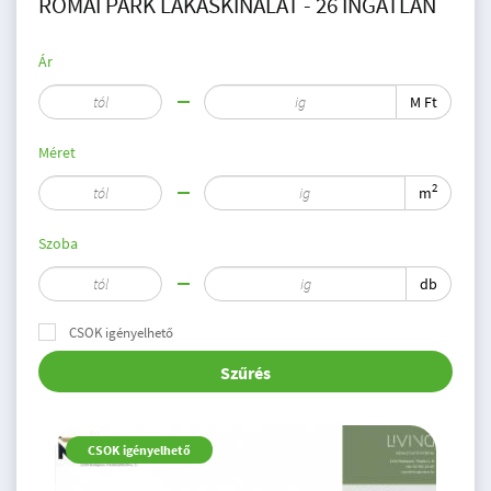
RÓMAI PARK LAKÁSKÍNÁLAT - 26 INGATLAN
Ár
M Ft
Méret
2
m
Szoba
db
CSOK igényelhető
Szűrés
CSOK igényelhető