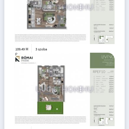
109.49 M
3 szoba
Ft
5. emelet
2
65 m