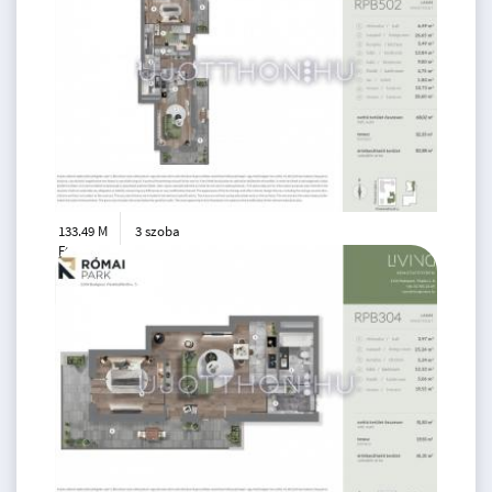
133.49 M
3 szoba
Ft
5. emelet
2
68 m