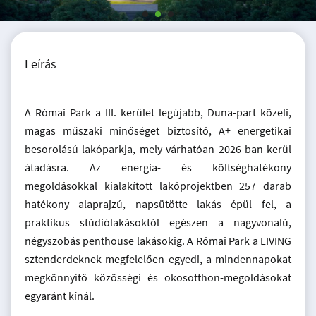
Leírás
A Római Park a III. kerület legújabb, Duna-part közeli,
magas műszaki minőséget biztosító, A+ energetikai
besorolású lakóparkja, mely várhatóan 2026-ban kerül
átadásra. Az energia- és költséghatékony
megoldásokkal kialakított lakóprojektben 257 darab
hatékony alaprajzú, napsütötte lakás épül fel, a
praktikus stúdiólakásoktól egészen a nagyvonalú,
négyszobás penthouse lakásokig. A Római Park a LIVING
sztenderdeknek megfelelően egyedi, a mindennapokat
megkönnyítő közösségi és okosotthon-megoldásokat
egyaránt kínál.