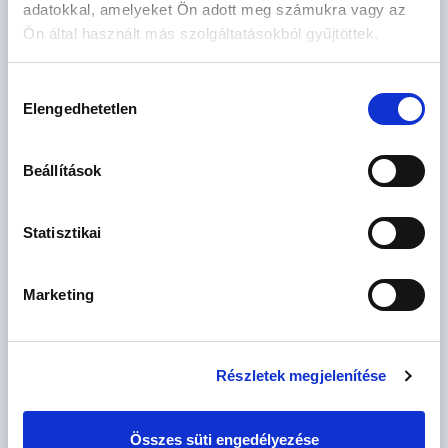
adatokkal, amelyeket Ön adott meg számukra vagy az
Ön által használt más szolgáltatásokból gyűjtöttek.
Hozzájárulás
Elengedhetetlen
kiválasztása
163.99 M
4 szoba
Ft
4. emelet
2
CSOK igényelhető
93 m
Beállítások
Statisztikai
Marketing
Részletek megjelenítése
155.49 M
4 szoba
Ft
2. emelet
Összes süti engedélyezése
2