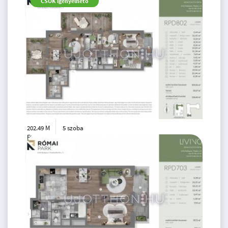
CSOK igényelhető
60 m
202.49 M
5 szoba
Ft
8. emelet
2
104 m