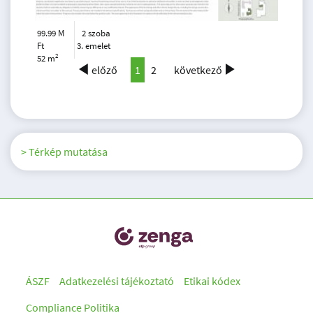
99.99 M
2 szoba
Ft
3. emelet
2
52 m
előző
1
2
következő
> Térkép mutatása
ÁSZF
Adatkezelési tájékoztató
Etikai kódex
Compliance Politika