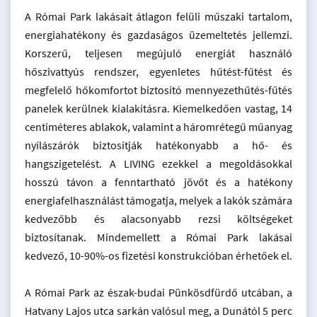
A Római Park lakásait átlagon felüli műszaki tartalom,
energiahatékony és gazdaságos üzemeltetés jellemzi.
Korszerű, teljesen megújuló energiát használó
hőszivattyús rendszer, egyenletes hűtést-fűtést és
megfelelő hőkomfortot biztosító mennyezethűtés-fűtés
panelek kerülnek kialakításra. Kiemelkedően vastag, 14
centiméteres ablakok, valamint a háromrétegű műanyag
nyílászárók biztosítják hatékonyabb a hő- és
hangszigetelést. A LIVING ezekkel a megoldásokkal
hosszú távon a fenntartható jövőt és a hatékony
energiafelhasználást támogatja, melyek a lakók számára
kedvezőbb és alacsonyabb rezsi költségeket
biztosítanak. Mindemellett a Római Park lakásai
kedvező, 10-90%-os fizetési konstrukcióban érhetőek el.
A Római Park az észak-budai Pünkösdfürdő utcában, a
Hatvany Lajos utca sarkán valósul meg, a Dunától 5 perc