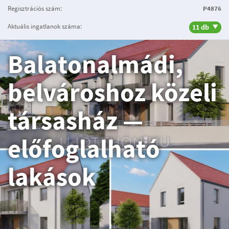
Regisztrációs szám:
P4876
Aktuális ingatlanok száma:
11 db
Balatonalmádi,
belvároshoz közeli
társasház —
előfoglalható
lakások