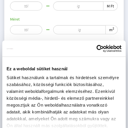
M Ft
Méret
2
m
Szoba
db
CSOK igényelhető
Ez a weboldal sütiket használ
Szűrés
Sütiket használunk a tartalmak és hirdetések személyre
szabásához, közösségi funkciók biztosításához,
valamint weboldalforgalmunk elemzéséhez. Ezenkívül
közösségi média-, hirdető- és elemező partnereinkkel
megosztjuk az Ön weboldalhasználatra vonatkozó
adatait, akik kombinálhatják az adatokat más olyan
adatokkal, amelyeket Ön adott meg számukra vagy az
Ön által használt más szolgáltatásokból gyűjtöttek.