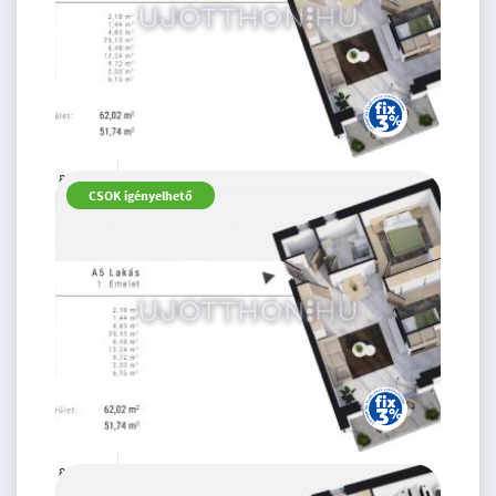
86.99 M
3 szoba
CSOK igényelhető
Ft
1. emelet
2
62 m
80.99 M
3 szoba
Ft
1. emelet