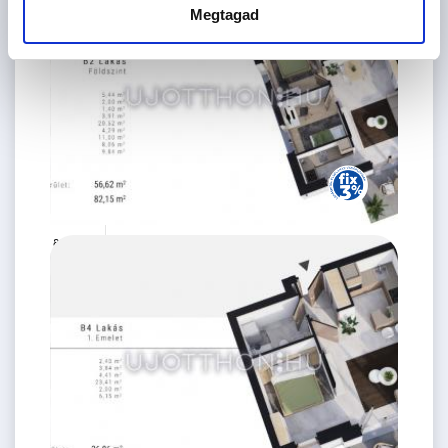
2
62 m
Megtagad
88.99 M
3 szoba
Ft
földszint
2
57 m