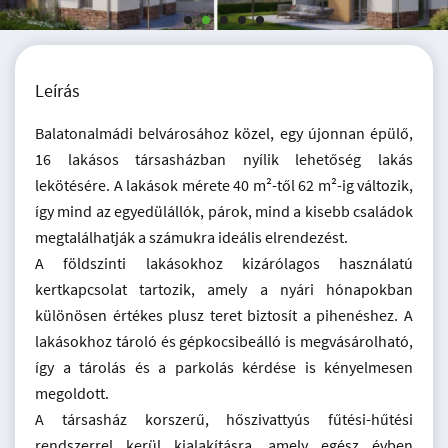
Leírás
Balatonalmádi belvárosához közel, egy újonnan épülő,
16 lakásos társasházban nyílik lehetőség lakás
lekötésére. A lakások mérete 40 m²-től 62 m²-ig változik,
így mind az egyedülállók, párok, mind a kisebb családok
megtalálhatják a számukra ideális elrendezést.
A földszinti lakásokhoz kizárólagos használatú
kertkapcsolat tartozik, amely a nyári hónapokban
különösen értékes plusz teret biztosít a pihenéshez. A
lakásokhoz tároló és gépkocsibeálló is megvásárolható,
így a tárolás és a parkolás kérdése is kényelmesen
megoldott.
A társasház korszerű, hőszivattyús fűtési-hűtési
rendszerrel kerül kialakításra, amely egész évben