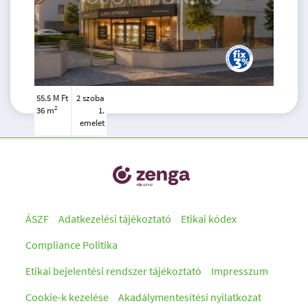
55.5 M Ft
2 szoba
2
36 m
1.
emelet
ÁSZF
Adatkezelési tájékoztató
Etikai kódex
Compliance Politika
Etikai bejelentési rendszer tájékoztató
Impresszum
Cookie-k kezelése
Akadálymentesítési nyilatkozat