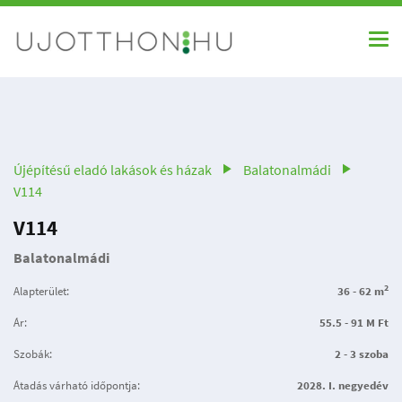
Újépítésű eladó lakások és házak
Balatonalmádi
V114
V114
Balatonalmádi
2
Alapterület:
36 - 62 m
Ár:
55.5 - 91 M Ft
Szobák:
2 - 3 szoba
Átadás várható időpontja:
2028. I. negyedév