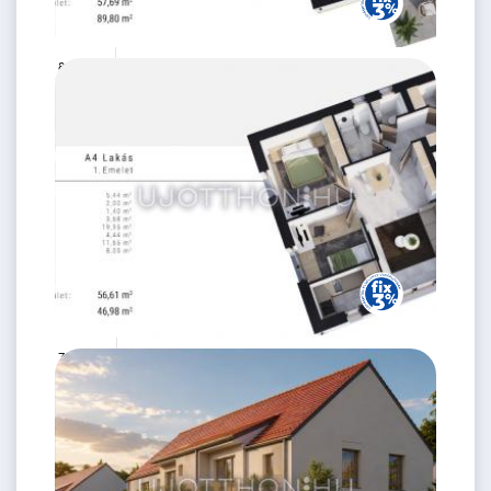
85.99 M
3 szoba
Ft
földszint
2
58 m
75.99 M
3 szoba
Ft
1. emelet
2
57 m