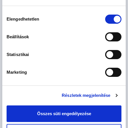
Hozzájárulás
Elengedhetetlen
kiválasztása
Beállítások
63.99 M
2 szoba
Ft
földszint
2
CSOK igényelhető
36 m
Statisztikai
Marketing
Részletek megjelenítése
Összes süti engedélyezése
90.99 M
3 szoba
Ft
földszint