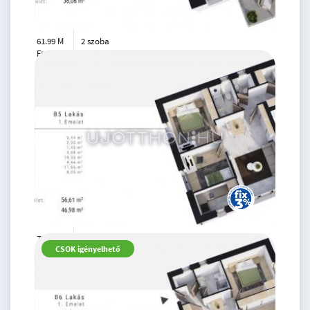
61.99 M
2 szoba
Ft
1. emelet
2
36 m
77.99 M
3 szoba
CSOK igényelhető
Ft
1. emelet
2
57 m