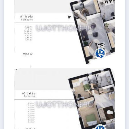
2
62 m
75.99 M
3 szoba
Ft
földszint
2
60 m