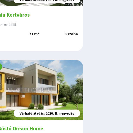
ia Kertváros
atonkiliti
2
71 m
3 szoba
Várható átadás: 2026. II. negyedév
 Sóstó Dream Home