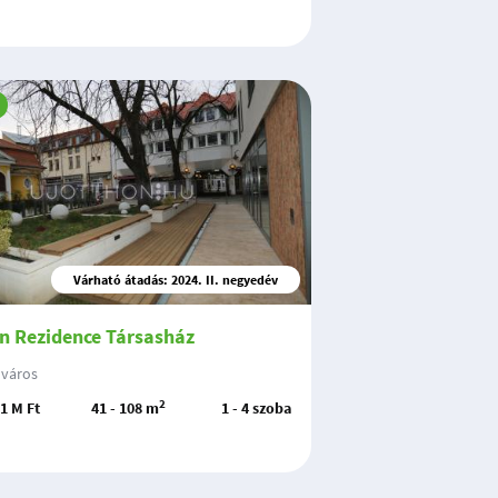
Várható átadás: 2024. II. negyedév
 Rezidence Társasház
lváros
2
.1 M Ft
41 - 108 m
1 - 4 szoba