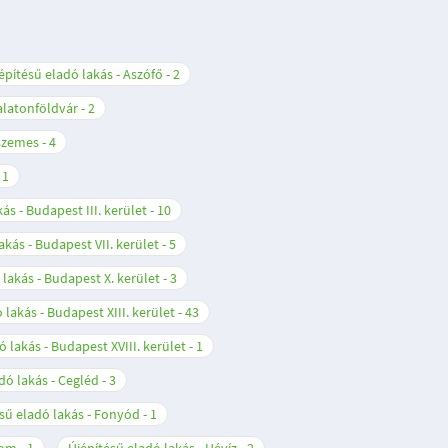
építésű eladó lakás - Aszófő
2
Balatonföldvár
2
nszemes
4
1
ás - Budapest III. kerület
10
akás - Budapest VII. kerület
5
 lakás - Budapest X. kerület
3
 lakás - Budapest XIII. kerület
43
ó lakás - Budapest XVIII. kerület
1
dó lakás - Cegléd
3
sű eladó lakás - Fonyód
1