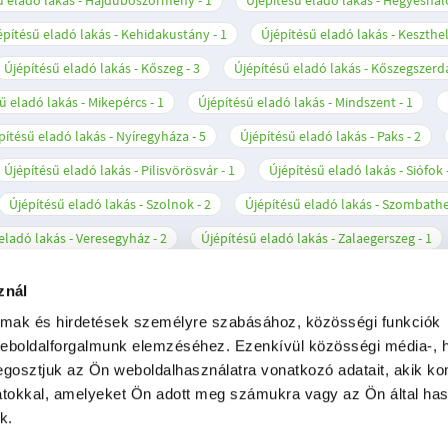
ű eladó lakás - Hajdúböszörmény
1
Újépítésű eladó lakás - Hegyesha
építésű eladó lakás - Kehidakustány
1
Újépítésű eladó lakás - Keszthe
Újépítésű eladó lakás - Kőszeg
3
Újépítésű eladó lakás - Kőszegszerd
ű eladó lakás - Mikepércs
1
Újépítésű eladó lakás - Mindszent
1
pítésű eladó lakás - Nyíregyháza
5
Újépítésű eladó lakás - Paks
2
Újépítésű eladó lakás - Pilisvörösvár
1
Újépítésű eladó lakás - Siófok
Újépítésű eladó lakás - Szolnok
2
Újépítésű eladó lakás - Szombath
eladó lakás - Veresegyház
2
Újépítésű eladó lakás - Zalaegerszeg
1
znál
almak és hirdetések személyre szabásához, közösségi funkciók
weboldalforgalmunk elemzéséhez. Ezenkívül közösségi média-, h
gosztjuk az Ön weboldalhasználatra vonatkozó adatait, akik ko
atokkal, amelyeket Ön adott meg számukra vagy az Ön által ha
ikai kódex
Compliance Politika
Etikai bejelentési rendszer tájék
k.
ési nyilatkozat
Tartalommoderálási jelentés
Budapesti újépítés