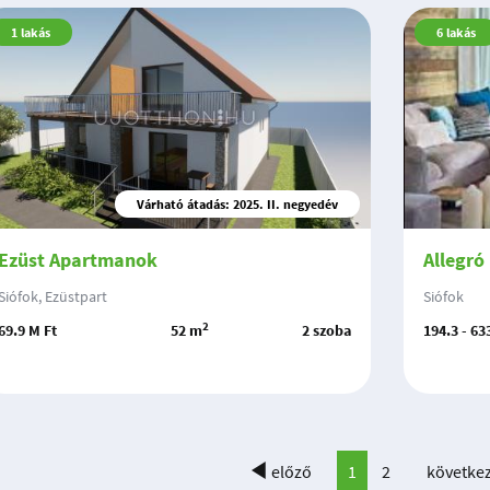
1
lakás
6
lakás
Várható átadás: 2025. II. negyedév
Ezüst Apartmanok
Allegró
Siófok, Ezüstpart
Siófok
2
69.9 M Ft
52 m
2 szoba
194.3 - 63
előző
1
2
követke