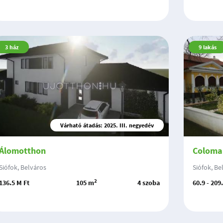
3
ház
9
lakás
Várható átadás: 2025. III. negyedév
Álomotthon
Coloman
Siófok, Belváros
Siófok, Be
2
136.5 M Ft
105 m
4 szoba
60.9 - 209