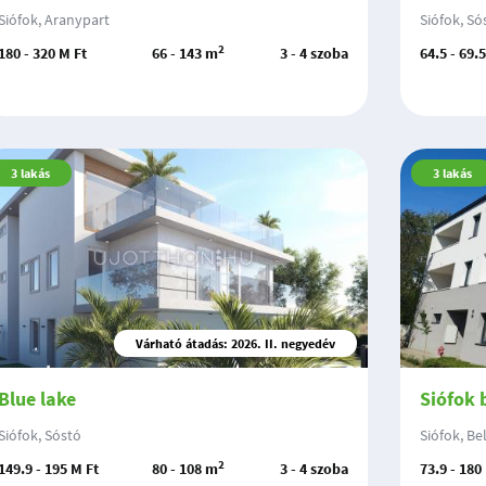
Siófok, Aranypart
Siófok, Só
2
180 - 320 M Ft
66 - 143 m
3 - 4 szoba
64.5 - 69.
3
lakás
3
lakás
Várható átadás: 2026. II. negyedév
Blue lake
Siófok 
Siófok, Sóstó
Siófok, Be
2
149.9 - 195 M Ft
80 - 108 m
3 - 4 szoba
73.9 - 180