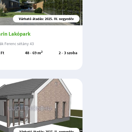
Várható átadás: 2025. IV. negyedév
rin Lakópark
ák Ferenc sétány 43
2
 Ft
48 - 69 m
2 - 3 szoba
Várható átadás: 2027. II. negyedév