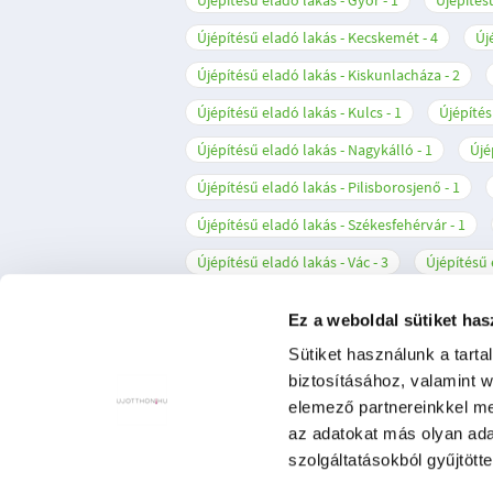
Újépítésű eladó lakás - Győr
1
Újépítés
Újépítésű eladó lakás - Kecskemét
4
Új
Újépítésű eladó lakás - Kiskunlacháza
2
Újépítésű eladó lakás - Kulcs
1
Újépítés
Újépítésű eladó lakás - Nagykálló
1
Újé
Újépítésű eladó lakás - Pilisborosjenő
1
Újépítésű eladó lakás - Székesfehérvár
1
Újépítésű eladó lakás - Vác
3
Újépítésű 
Ez a weboldal sütiket has
Sütiket használunk a tart
biztosításához, valamint 
elemező partnereinkkel me
az adatokat más olyan ad
ÁSZF
Adatkezelési tájékoztató
Et
szolgáltatásokból gyűjtötte
Cookie-k kezelése
Akadálymentesít