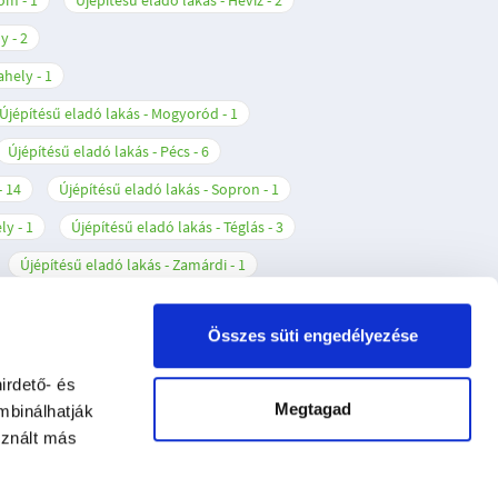
lom
1
Újépítésű eladó lakás - Hévíz
2
ly
2
ahely
1
Újépítésű eladó lakás - Mogyoród
1
Újépítésű eladó lakás - Pécs
6
14
Újépítésű eladó lakás - Sopron
1
ely
1
Újépítésű eladó lakás - Téglás
3
Újépítésű eladó lakás - Zamárdi
1
Összes süti engedélyezése
irdető- és
Megtagad
mbinálhatják
sznált más
oztató
Impresszum
ű eladó lakások