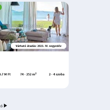
Várható átadás: 2023. IV. negyedév
2
3.7 M Ft
74 - 252 m
2 - 4 szoba
ző