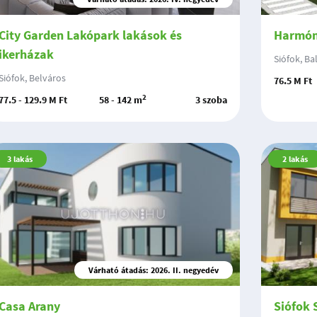
City Garden Lakópark lakások és
Harmón
ikerházak
Siófok, Bal
Siófok, Belváros
76.5 M Ft
2
77.5 - 129.9 M Ft
58 - 142 m
3 szoba
3
lakás
2
lakás
Várható átadás: 2026. II. negyedév
Casa Arany
Siófok