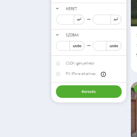
MÉRET
2
2
m
m
SZOBÁK
szoba
szoba
CSOK igényelhető
FIX 3%-ra alkalmas
Keresés