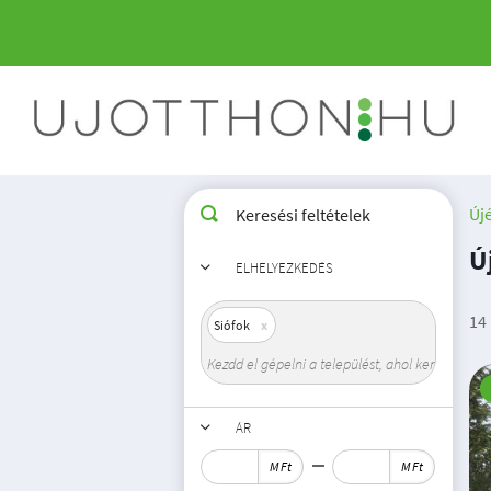
Új
Keresési feltételek
Ú
ELHELYEZKEDÉS
14 
Siófok
ÁR
M Ft
M Ft