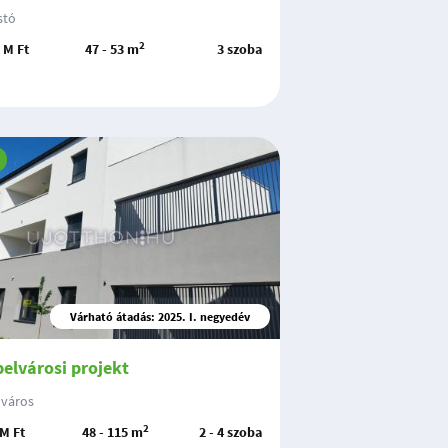
stó
2
5 M Ft
47 - 53 m
3 szoba
Várható átadás: 2025. I. negyedév
belvárosi projekt
lváros
2
 M Ft
48 - 115 m
2 - 4 szoba