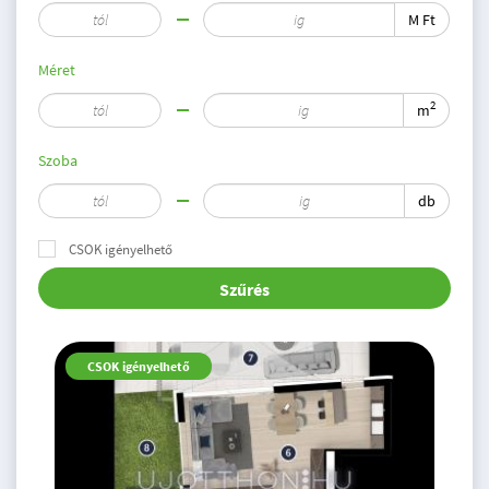
M Ft
Méret
2
m
Szoba
db
CSOK igényelhető
Szűrés
CSOK igényelhető