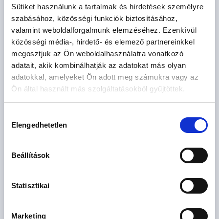
+36 70
MUTAT
Sütiket használunk a tartalmak és hirdetések személyre
szabásához, közösségi funkciók biztosításához,
AJÁNLATOT KÉREK
valamint weboldalforgalmunk elemzéséhez. Ezenkívül
közösségi média-, hirdető- és elemező partnereinkkel
megosztjuk az Ön weboldalhasználatra vonatkozó
adatait, akik kombinálhatják az adatokat más olyan
adatokkal, amelyeket Ön adott meg számukra vagy az
Ön által használt más szolgáltatásokból gyűjtöttek.
Érdekel az OTP Bank kedvezményes lakáshitel ajánlata? *
Hozzájárulás
Elengedhetetlen
kiválasztása
Igen
Nem
Beállítások
Statisztikai
Elfogadom az
általános szerződési feltételeket
és az
adatkezelési
Marketing