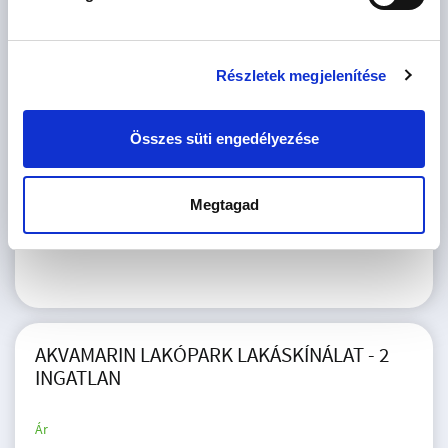
tájékoztatót.
Hozzájárulok az adatvédelmi tájékoztatóban leírtak szerinti
marketing célú megkeresésekhez
Részletek megjelenítése
* A kérdésre „Igen” válasz bejelölése esetén, az „Üzenet
küldése” gombra kattintva kijelentem, hogy az OTP Bank
Összes süti engedélyezése
Nyrt.
Adatkezelési tájékoztatójának
tartalmát
megismertem és tudomásul vettem.
Megtagad
Ajánlatkérés elküldése
AKVAMARIN LAKÓPARK LAKÁSKÍNÁLAT - 2
INGATLAN
Ár