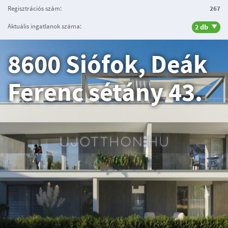
Regisztrációs szám:
267
Aktuális ingatlanok száma:
2 db
8600 Siófok, Deák
Ferenc sétány 43.