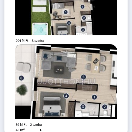
204 M Ft
3 szoba
2
69 m
2.
emelet
89 M Ft
2 szoba
2
48 m
1.