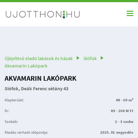
Újépítésű eladó lakások és házak
Siófok
Akvamarin Lakópark
AKVAMARIN LAKÓPARK
Siófok, Deák Ferenc sétány 43
2
Alapterület:
48 - 69 m
Ár:
89 - 204 M Ft
Szobák:
2 - 3 szoba
Átadás várható időpontja:
2025. IV. negyedév