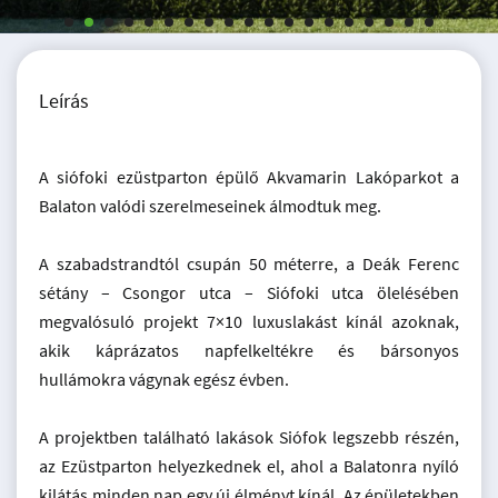
Leírás
A siófoki ezüstparton épülő Akvamarin Lakóparkot a
Balaton valódi szerelmeseinek álmodtuk meg.
A szabadstrandtól csupán 50 méterre, a Deák Ferenc
sétány – Csongor utca – Siófoki utca ölelésében
megvalósuló projekt 7×10 luxuslakást kínál azoknak,
akik káprázatos napfelkeltékre és bársonyos
hullámokra vágynak egész évben.
A projektben található lakások Siófok legszebb részén,
az Ezüstparton helyezkednek el, ahol a Balatonra nyíló
kilátás minden nap egy új élményt kínál. Az épületekben