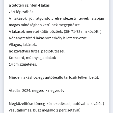
a tetőtéri szinten 4 lakás
zárt lépcsőház
A lakások jól átgondolt elrendezésű tervek alapján
magas minőségben kerülnek megépítésre.
A lakások méretei különbözőek. (38- 71-75 nm közötti )
Néhány tetőtéri lakáshoz erkély is lett tervezve.
Világos, lakások.
hőszivattyús fűtés, padlófűtéssel.
Korszerű, műanyag ablakok
14 cm szigetelés.
Minden lakáshoz egy autóbeálló tartozik telken belül.
Átadás: 2024. negyedik negyedév
Megközelítése tömeg közlekedéssel, autóval is kiváló. (
vasútállomás, busz megálló 2 perc sétával)