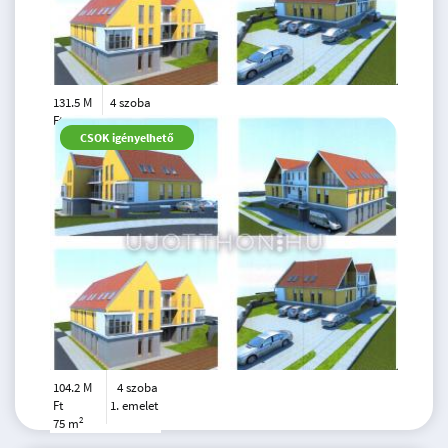
131.5 M
4 szoba
Ft
tetőtér
2
CSOK igényelhető
84 m
104.2 M
4 szoba
Ft
1. emelet
2
75 m