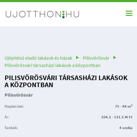
Újépítésű eladó lakások és házak
Pilisvörösvár
Pilisvörösvári társasházi lakások a központban
PILISVÖRÖSVÁRI TÁRSASHÁZI LAKÁSOK
A KÖZPONTBAN
Pilisvörösvár
2
Alapterület:
75 - 84 m
Ár:
104.2 - 131.5 M Ft
Szobák:
4 szoba