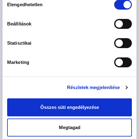
Elengedhetetlen
kiválasztása
AJÁNLATOT KÉREK
Beállítások
Statisztikai
Érdekel az OTP Bank kedvezményes lakáshitel ajánlata? *
Marketing
Igen
Nem
Részletek megjelenítése
Összes süti engedélyezése
Elfogadom az
általános szerződési feltételeket
és az
adatkezelési
Megtagad
tájékoztatót.