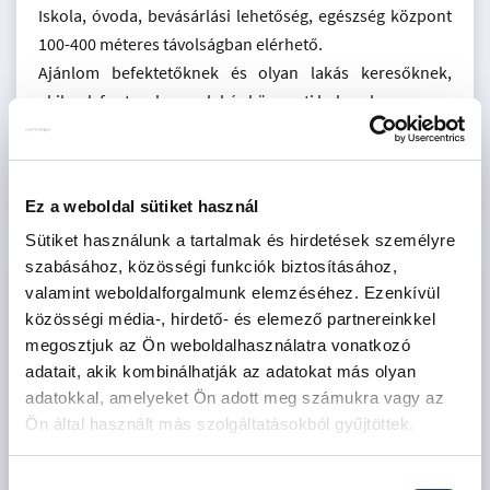
Iskola, óvoda, bevásárlási lehetőség, egészség központ
100-400 méteres távolságban elérhető.
Ajánlom befektetőknek és olyan lakás keresőknek,
akiknek fontos, hogy a lakás központi helyen legyen.
Ez a weboldal sütiket használ
Sütiket használunk a tartalmak és hirdetések személyre
szabásához, közösségi funkciók biztosításához,
valamint weboldalforgalmunk elemzéséhez. Ezenkívül
KAPCSOLAT
közösségi média-, hirdető- és elemező partnereinkkel
megosztjuk az Ön weboldalhasználatra vonatkozó
SOPRONI BRIGITTA
adatait, akik kombinálhatják az adatokat más olyan
Dupla gyémánt fokozatú Otthonszakértő
adatokkal, amelyeket Ön adott meg számukra vagy az
Piliscsaba - Bajcsy-Zsilinszky út
Ön által használt más szolgáltatásokból gyűjtöttek.
+36 70
MUTAT
Hozzájárulás