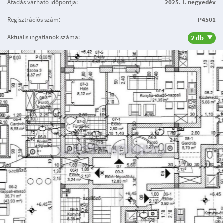
Átadás várható időpontja:
2025. I. negyedév
Regisztrációs szám:
P4501
Aktuális ingatlanok száma:
2 db