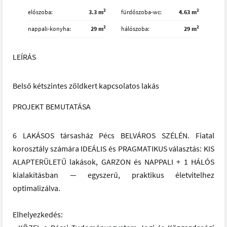
2
2
előszoba
3.3 m
fürdőszoba-wc
4.63 m
2
2
nappali-konyha
29 m
hálószoba
29 m
LEÍRÁS
Belső kétszintes zöldkert kapcsolatos lakás
PROJEKT BEMUTATÁSA
6 LAKÁSOS társasház Pécs BELVÁROS SZÉLÉN. Fiatal
korosztály számára IDEÁLIS és PRAGMATIKUS választás: KIS
ALAPTERÜLETŰ lakások, GARZON és NAPPALI + 1 HÁLÓS
kialakításban — egyszerű, praktikus életvitelhez
optimalizálva.
Elhelyezkedés: