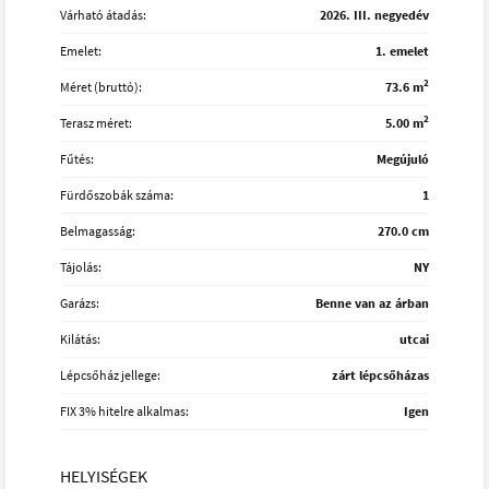
Várható átadás:
2026. III. negyedév
Emelet:
1. emelet
2
Méret (bruttó):
73.6 m
2
Terasz méret:
5.00 m
Fűtés:
Megújuló
Fürdőszobák száma:
1
Belmagasság:
270.0 cm
Tájolás:
NY
Garázs:
Benne van az árban
Kilátás:
utcai
Lépcsőház jellege:
zárt lépcsőházas
FIX 3% hitelre alkalmas:
Igen
HELYISÉGEK