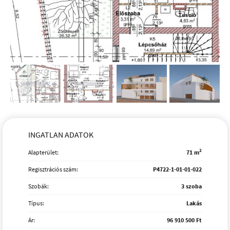
INGATLAN ADATOK
2
Alapterület:
71 m
Regisztrációs szám:
P4722-1-01-01-022
Szobák:
3 szoba
Típus:
Lakás
Ár:
96 910 500 Ft