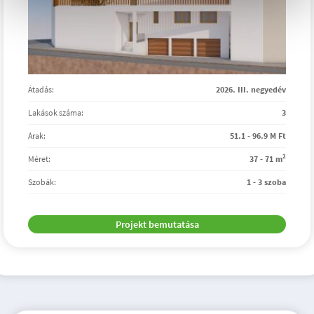
Átadás:
2026. III. negyedév
Lakások száma:
3
Árak:
51.1 - 96.9 M Ft
2
Méret:
37 - 71 m
Szobák:
1 - 3 szoba
Projekt bemutatása