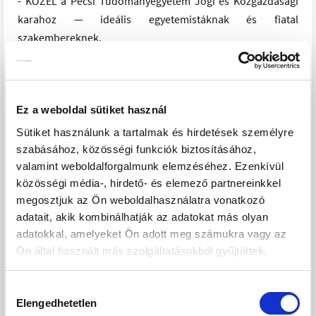
- KÖZEL a Pécsi Tudományegyetem Jogi és Közgazdasági
karahoz — ideális egyetemistáknak és fiatal
szakembereknek.
- Szintén KÖZEL orvosi rendelő, Tudásközpont, Kodály
hangversenyterem és boltok.
- JÓ KÖZLEKEDÉS a város többi részéhez.
Ez a weboldal sütiket használ
Műszaki és parkolási adottságok:
Sütiket használunk a tartalmak és hirdetések személyre
- PINCE szinten TÁROLÓK és 3 GÉPKOCSI elhelyezési
szabásához, közösségi funkciók biztosításához,
lehetőség.
valamint weboldalforgalmunk elemzéséhez. Ezenkívül
közösségi média-, hirdető- és elemező partnereinkkel
- Földszinten további 2 GÉPKOCSI tárolására alkalmas hely.
megosztjuk az Ön weboldalhasználatra vonatkozó
- Fűtés és melegvíz EGYEDI HŐSZIVATTYÚS megoldással lesz
adatait, akik kombinálhatják az adatokat más olyan
biztosítva.
adatokkal, amelyeket Ön adott meg számukra vagy az
Ön által használt más szolgáltatásokból gyűjtöttek.
VÁRHATÓ ÁTADÁS 2026 NYÁR.
Hozzájárulás
Összefoglalva: kompakt, praktikus lakások MODERN
Elengedhetetlen
kiválasztása
műszaki háttérrel és ADOTT parkolási lehetőséggel, KÖZEL