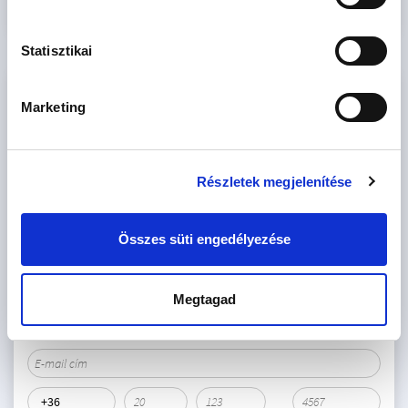
Statisztikai
KAPCSOLAT
Marketing
VAJK ESZTER
Otthonszakértő
Részletek megjelenítése
VII. kerület - Kertész utca
+36 70
MUTAT
Összes süti engedélyezése
AJÁNLATOT KÉREK
Megtagad