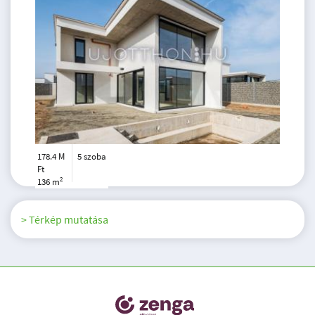
178.4 M
5 szoba
Ft
2
136 m
> Térkép mutatása