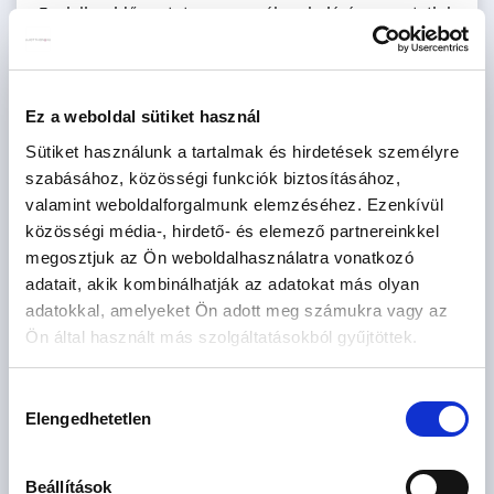
Foglaljon időpontot egy személyes bejárásra, mutatjuk
az alaprajzokat és megbeszéljük, hogyan valósíthatjuk
meg pont olyanra, amilyennek megálmodta.
Hívjon most vagy írjon üzenetet, és indulhat a saját,
Ez a weboldal sütiket használ
személyre szabott otthona története Mogyoródon!
Sütiket használunk a tartalmak és hirdetések személyre
szabásához, közösségi funkciók biztosításához,
Egyedi igényekre szabott lakáshitelekkel állunk
valamint weboldalforgalmunk elemzéséhez. Ezenkívül
rendelkezésére.
közösségi média-, hirdető- és elemező partnereinkkel
Bankfüggetlen Hitelcentrumunk az országban elérhető
megosztjuk az Ön weboldalhasználatra vonatkozó
összes bank és hitelintézet ajánlatát versenyezteti az Ön
adatait, akik kombinálhatják az adatokat más olyan
számára díjmentesen.
adatokkal, amelyeket Ön adott meg számukra vagy az
Munkatársaink nagy szakmai tapasztalattal, teljes körű
Ön által használt más szolgáltatásokból gyűjtöttek.
CSOK PLUSZ és OTTHON START PROGRAM ügyintézéssel
várják Önt előre egyeztetett időpontban akár a normál
Hozzájárulás
munkaidő után is.
Elengedhetetlen
kiválasztása
Beállítások