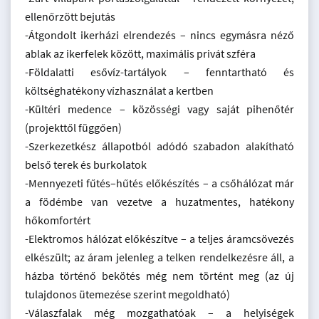
ellenőrzött bejutás
-Átgondolt ikerházi elrendezés – nincs egymásra néző
ablak az ikerfelek között, maximális privát szféra
-Földalatti esővíz-tartályok – fenntartható és
költséghatékony vízhasználat a kertben
-Kültéri medence – közösségi vagy saját pihenőtér
(projekttől függően)
-Szerkezetkész állapotból adódó szabadon alakítható
belső terek és burkolatok
-Mennyezeti fűtés–hűtés előkészítés – a csőhálózat már
a födémbe van vezetve a huzatmentes, hatékony
hőkomfortért
-Elektromos hálózat előkészítve – a teljes áramcsövezés
elkészült; az áram jelenleg a telken rendelkezésre áll, a
házba történő bekötés még nem történt meg (az új
tulajdonos ütemezése szerint megoldható)
-Válaszfalak még mozgathatóak – a helyiségek