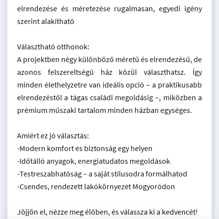
elrendezése és méretezése rugalmasan, egyedi igény
szerint alakítható
Választható otthonok:
A projektben négy különböző méretű és elrendezésű, de
azonos felszereltségű ház közül választhatsz. Így
minden élethelyzetre van ideális opció – a praktikusabb
elrendezéstől a tágas családi megoldásig –, miközben a
prémium műszaki tartalom minden házban egységes.
Amiért ez jó választás:
-Modern komfort és biztonság egy helyen
-Időtálló anyagok, energiatudatos megoldások
-Testreszabhatóság – a saját stílusodra formálhatod
-Csendes, rendezett lakókörnyezet Mogyoródon
Jöjjön el, nézze meg élőben, és válassza ki a kedvencét!