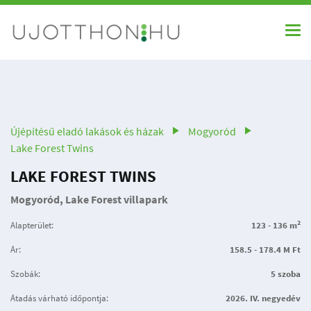
Újépítésű eladó lakások és házak
Mogyoród
Lake Forest Twins
LAKE FOREST TWINS
Mogyoród, Lake Forest villapark
2
Alapterület:
123 - 136 m
Ár:
158.5 - 178.4 M Ft
Szobák:
5 szoba
Átadás várható időpontja:
2026. IV. negyedév