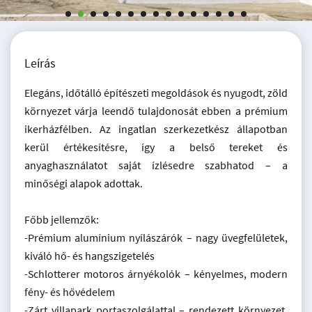
Leírás
Elegáns, időtálló építészeti megoldások és nyugodt, zöld
környezet várja leendő tulajdonosát ebben a prémium
ikerházfélben. Az ingatlan szerkezetkész állapotban
kerül értékesítésre, így a belső tereket és
anyaghasználatot saját ízlésedre szabhatod – a
minőségi alapok adottak.
Főbb jellemzők:
-Prémium alumínium nyílászárók – nagy üvegfelületek,
kiváló hő- és hangszigetelés
-Schlotterer motoros árnyékolók – kényelmes, modern
fény- és hővédelem
-Zárt villapark portaszolgálattal – rendezett környezet,