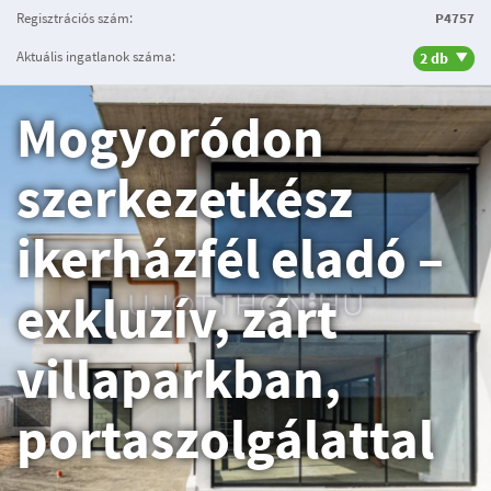
Regisztrációs szám:
P4757
Aktuális ingatlanok száma:
2 db
Mogyoródon
szerkezetkész
ikerházfél eladó –
exkluzív, zárt
villaparkban,
portaszolgálattal