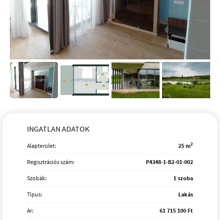
INGATLAN ADATOK
2
Alapterület:
25 m
Regisztrációs szám:
P4348-1-B2-01-002
Szobák:
1 szoba
Típus:
Lakás
Ár:
61 715 100 Ft