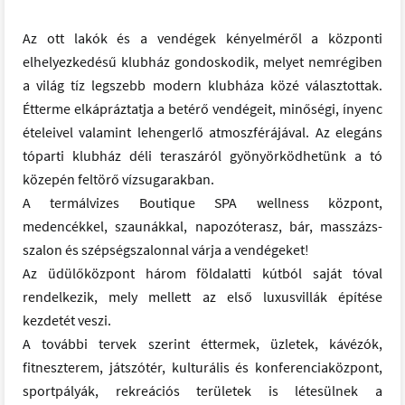
Az ott lakók és a vendégek kényelméről a központi
elhelyezkedésű klubház gondoskodik, melyet nemrégiben
a világ tíz legszebb modern klubháza közé választottak.
Étterme elkápráztatja a betérő vendégeit, minőségi, ínyenc
ételeivel valamint lehengerlő atmoszférájával. Az elegáns
tóparti klubház déli teraszáról gyönyörködhetünk a tó
közepén feltörő vízsugarakban.
A termálvizes Boutique SPA wellness központ,
medencékkel, szaunákkal, napozóterasz, bár, masszázs-
szalon és szépségszalonnal várja a vendégeket!
Az üdülőközpont három földalatti kútból saját tóval
rendelkezik, mely mellett az első luxusvillák építése
kezdetét veszi.
A további tervek szerint éttermek, üzletek, kávézók,
fitneszterem, játszótér, kulturális és konferenciaközpont,
sportpályák, rekreációs területek is létesülnek a