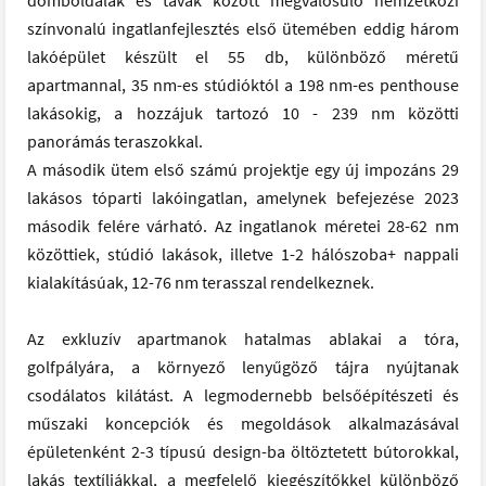
színvonalú ingatlanfejlesztés első ütemében eddig három
lakóépület készült el 55 db, különböző méretű
apartmannal, 35 nm-es stúdióktól a 198 nm-es penthouse
lakásokig, a hozzájuk tartozó 10 - 239 nm közötti
panorámás teraszokkal.
A második ütem első számú projektje egy új impozáns 29
lakásos tóparti lakóingatlan, amelynek befejezése 2023
második felére várható. Az ingatlanok méretei 28-62 nm
közöttiek, stúdió lakások, illetve 1-2 hálószoba+ nappali
kialakításúak, 12-76 nm terasszal rendelkeznek.
Az exkluzív apartmanok hatalmas ablakai a tóra,
golfpályára, a környező lenyűgöző tájra nyújtanak
csodálatos kilátást. A legmodernebb belsőépítészeti és
műszaki koncepciók és megoldások alkalmazásával
épületenként 2-3 típusú design-ba öltöztetett bútorokkal,
lakás textíliákkal, a megfelelő kiegészítőkkel különböző