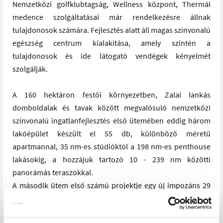
Nemzetközi golfklubtagság, Wellness központ, Thermál
medence szolgáltatásai már rendelkezésre állnak
tulajdonosok számára. Fejlesztés alatt áll magas színvonalú
egészség centrum kialakítása, amely szintén a
tulajdonosok és ide látogató vendégek kényelmét
szolgálják.
A 160 hektáron festői környezetben, Zalai lankás
domboldalak és tavak között megvalósuló nemzetközi
színvonalú ingatlanfejlesztés első ütemében eddig három
lakóépület készült el 55 db, különböző méretű
apartmannal, 35 nm-es stúdióktól a 198 nm-es penthouse
lakásokig, a hozzájuk tartozó 10 - 239 nm közötti
panorámás teraszokkal.
A második ütem első számú projektje egy új impozáns 29
lakásos tóparti lakóingatlan, amelynek befejezése 2023
második felére várható. Az ingatlanok méretei 28-62 nm