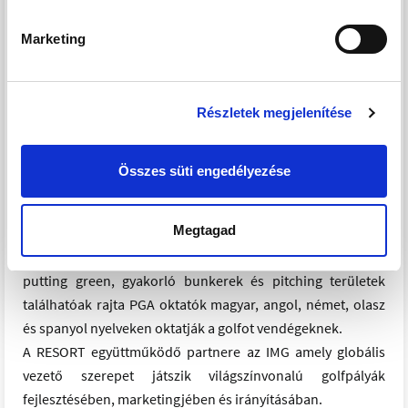
Marketing
A komplexumban már 5 éve működik Európa egyik
legszínvonalasabb golfpályája, amelyet Robert Trent Jones
Jr. világhírű tervező álmodott meg. A 6351 m hosszú,
Részletek megjelenítése
tavakkal tarkított, 18 szakaszos championship pályát
évente már 12.000 golfozó látogatja, elsősorban
Ausztriából, Németországból, Skandináv országokból. A
Összes süti engedélyezése
golfpálya USGA szabványoknak megfelelően épült, így
alkalmas arra, hogy nemzetközi, világszínvonalú
Megtagad
versenyeknek is otthont adjon. A DRIVING RANGE 12 fedett
és 40 nyílt gyakorló állással rendelkezik, továbbá 18 lyukú
putting green, gyakorló bunkerek és pitching területek
találhatóak rajta PGA oktatók magyar, angol, német, olasz
és spanyol nyelveken oktatják a golfot vendégeknek.
A RESORT együttműködő partnere az IMG amely globális
vezető szerepet játszik világszínvonalú golfpályák
fejlesztésében, marketingjében és irányításában.