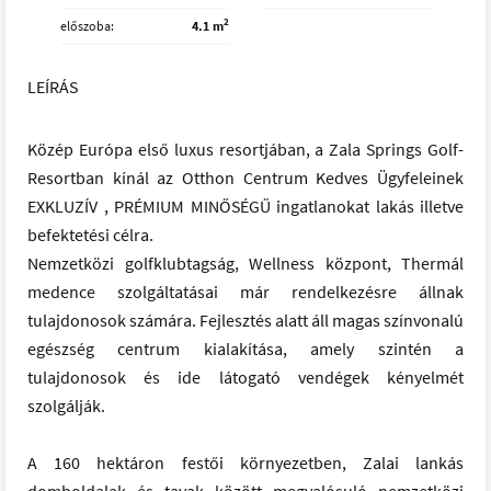
2
előszoba
4.1 m
LEÍRÁS
Közép Európa első luxus resortjában, a Zala Springs Golf-
Resortban kínál az Otthon Centrum Kedves Ügyfeleinek
EXKLUZÍV , PRÉMIUM MINŐSÉGŰ ingatlanokat lakás illetve
befektetési célra.
Nemzetközi golfklubtagság, Wellness központ, Thermál
medence szolgáltatásai már rendelkezésre állnak
tulajdonosok számára. Fejlesztés alatt áll magas színvonalú
egészség centrum kialakítása, amely szintén a
tulajdonosok és ide látogató vendégek kényelmét
szolgálják.
A 160 hektáron festői környezetben, Zalai lankás
domboldalak és tavak között megvalósuló nemzetközi