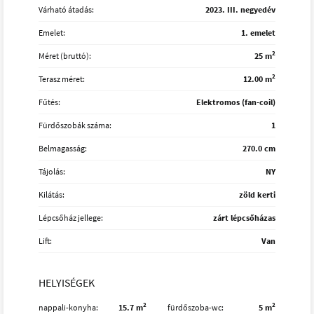
Várható átadás:
2023. III. negyedév
Emelet:
1. emelet
2
Méret (bruttó):
25 m
2
Terasz méret:
12.00 m
Fűtés:
Elektromos (fan-coil)
Fürdőszobák száma:
1
Belmagasság:
270.0 cm
Tájolás:
NY
Kilátás:
zöld kerti
Lépcsőház jellege:
zárt lépcsőházas
Lift:
Van
HELYISÉGEK
2
2
nappali-konyha
15.7 m
fürdőszoba-wc
5 m