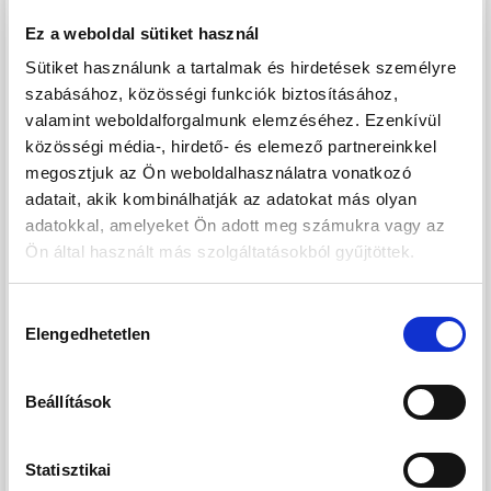
közöttiek, stúdió lakások, illetve 1-2 hálószoba+ nappali
kialakításúak, 12-76 nm terasszal rendelkeznek.
Ez a weboldal sütiket használ
Sütiket használunk a tartalmak és hirdetések személyre
Az exkluzív apartmanok hatalmas ablakai a tóra,
szabásához, közösségi funkciók biztosításához,
golfpályára, a környező lenyűgöző tájra nyújtanak
valamint weboldalforgalmunk elemzéséhez. Ezenkívül
csodálatos kilátást. A legmodernebb belsőépítészeti és
közösségi média-, hirdető- és elemező partnereinkkel
műszaki koncepciók és megoldások alkalmazásával
megosztjuk az Ön weboldalhasználatra vonatkozó
adatait, akik kombinálhatják az adatokat más olyan
épületenként 2-3 típusú design-ba öltöztetett bútorokkal,
adatokkal, amelyeket Ön adott meg számukra vagy az
lakás textíliákkal, a megfelelő kiegészítőkkel különböző
Ön által használt más szolgáltatásokból gyűjtöttek.
méretű lakások kerülnek értékesítésre.
Minden lakás beépített, gépesített konyhabútorral
Hozzájárulás
felszerelt.
Elengedhetetlen
kiválasztása
A luxuslakások befektetési célra is kiválóak. Egyéni
személyre szabott visszabérlési konstrukcióval rövidebb-
Beállítások
hosszabb futamidejű befektetési modellel a fejlesztő
visszabérli az ingatlanokat használaton kívüli időszakban.
Statisztikai
Bővebb információ ingatlan sétánkon elérhető.