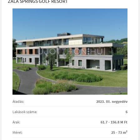
ZALA SPRINGS GOLF RESORT
Átadás:
2023. III. negyedév
Lakások száma:
6
Árak:
61.7 - 156.8 M Ft
2
Méret:
25 - 73 m