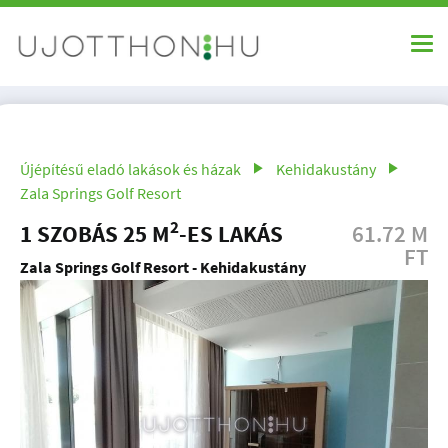
Újépítésű eladó lakások és házak
Kehidakustány
Zala Springs Golf Resort
2
1 SZOBÁS 25 M
-ES LAKÁS
61.72 M
FT
Zala Springs Golf Resort - Kehidakustány