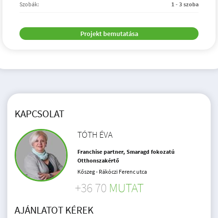
Szobák:
1 - 3 szoba
Projekt bemutatása
KAPCSOLAT
TÓTH ÉVA
Franchise partner, Smaragd fokozatú
Otthonszakértő
Kőszeg - Rákóczi Ferenc utca
+36 70
MUTAT
AJÁNLATOT KÉREK