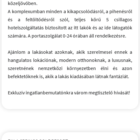
közeljövőben.
A komplexumban minden a kikapcsolódásról, a pihenésről
és a feltöltődésről szól, teljes körű 5 csillagos
hotelszolgáltatás biztosított az itt lakók és az ide látogatók
számára. A portaszolgálat 0-24 órában áll rendelkezésre.
Ajánlom a lakásokat azoknak, akik szerelmesei ennek a
hangulatos lokációnak, modern otthonoknak, a luxusnak,
szeretnének nemzetközi környezetben élni és azon
befektetőknek is, akik a lakás kiadásában látnak fantáziát.
Exkluzív ingatlanbemutatónkra várom megtisztelő hívását!