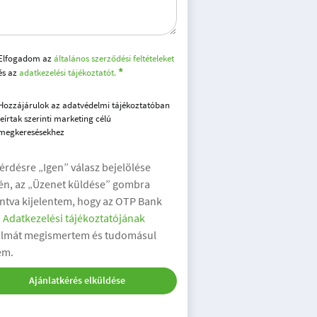
Elfogadom az
általános szerződési feltételeket
és az
adatkezelési tájékoztatót.
Hozzájárulok az adatvédelmi tájékoztatóban
leírtak szerinti marketing célú
megkeresésekhez
kérdésre „Igen” válasz bejelölése
én, az „Üzenet küldése” gombra
intva kijelentem, hogy az OTP Bank
.
Adatkezelési tájékoztatójának
almát megismertem és tudomásul
em.
Ajánlatkérés elküldése