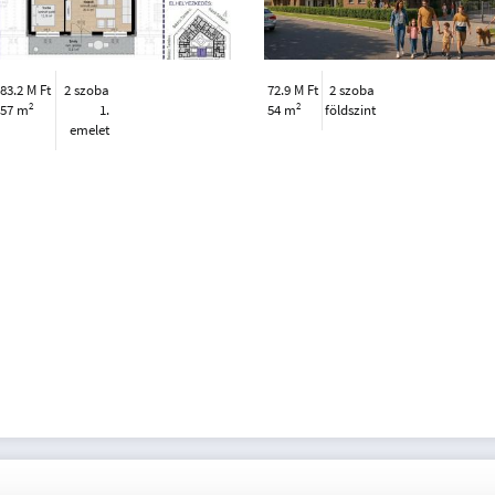
83.2 M Ft
2 szoba
72.9 M Ft
2 szoba
2
2
57 m
1.
54 m
földszint
emelet