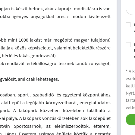
apján is készülhetnek, akár alaprajzi módisításra is van
okba igényes anyagokkal precíz módon kivitelezett
több mint 1000 lakást már megépítő magyar tulajdonú
állalja a közös képviseletet, valamint befektetők részére
t, bérlő és lakás gondozását).
ások rendkívüli értékállóságról tesznek tanúbizonyságot,
* A 
eset
valósít, ami csak lehetséges.
katt
Nyrt
osában, sport-, szabadidő- és egyetemi központjához
tart
alatt épül a legújabb környezetbarát, energiatudatos
vett
ark. A lakópark közvetlen közelében található a
ikai pálya. A lakópark vonzáskörzetében sok lakóépület
tván Sportcsarnok, az élelmiszerboltok, étterem,
nn János Egyetem számos épülete köztük a nemrég