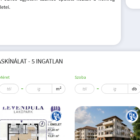
etei.
KÍNÁLAT - 5 INGATLAN
Méret
Szoba
2
m
db