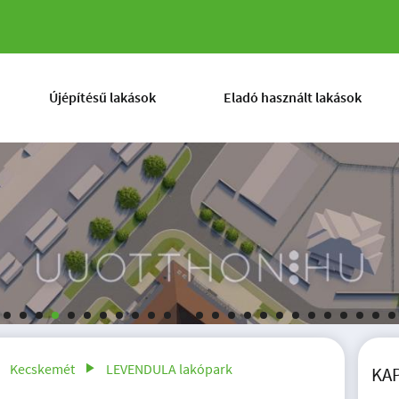
kócz Tamás utca 1.
Újépítésű lakások
Eladó használt lakások
Kecskemét
LEVENDULA lakópark
KA