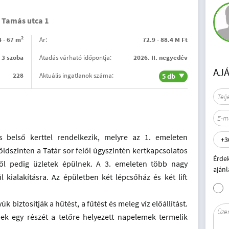
 Tamás utca 1
2
4 - 67 m
Ár:
72.9 - 88.4 M Ft
- 3 szoba
Átadás várható időpontja:
2026. II. negyedév
AJ
228
Aktuális ingatlanok száma:
5 db
s belső kerttel rendelkezik, melyre az 1. emeleten
öldszinten a Tatár sor felől úgyszintén kertkapcsolatos
Érde
ől pedig üzletek épülnek. A 3. emeleten több nagy
ajánl
l kialakításra. Az épületben két lépcsőház és két lift
 biztosítják a hűtést, a fűtést és meleg víz előállítást.
ek egy részét a tetőre helyezett napelemek termelik