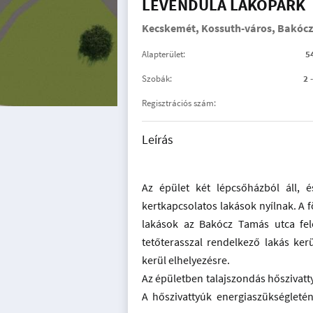
LEVENDULA LAKÓPARK
Kecskemét, Kossuth-város, Bakócz
Alapterület:
5
Szobák:
2 
Regisztrációs szám:
Leírás
Az épület két lépcsőházból áll, é
kertkapcsolatos lakások nyílnak. A f
lakások az Bakócz Tamás utca fel
tetőterasszal rendelkező lakás kerü
kerül elhelyezésre.
Az épületben talajszondás hőszivattyúk
A hőszivattyúk energiaszükségletén