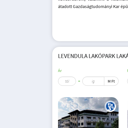
átadott Gazdaságtudományi Kar épül
LEVENDULA LAKÓPARK LAKÁS
Ár
M Ft