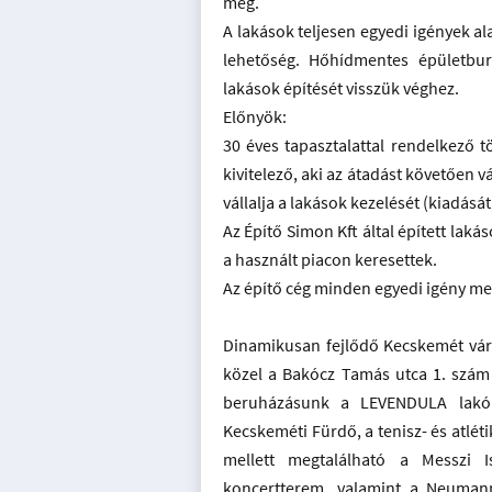
meg.
A lakások teljesen egyedi igények al
lehetőség. Hőhídmentes épületbur
lakások építését visszük véghez.
Előnyök:
30 éves tapasztalattal rendelkező 
kivitelező, aki az átadást követően v
vállalja a lakások kezelését (kiadásá
Az Építő Simon Kft által épített lak
a használt piacon keresettek.
Az építő cég minden egyedi igény meg
Dinamikusan fejlődő Kecskemét vár
közel a Bakócz Tamás utca 1. szám 
beruházásunk a LEVENDULA lakóp
Kecskeméti Fürdő, a tenisz- és atlét
mellett megtalálható a Messzi Is
koncertterem, valamint a Neuma