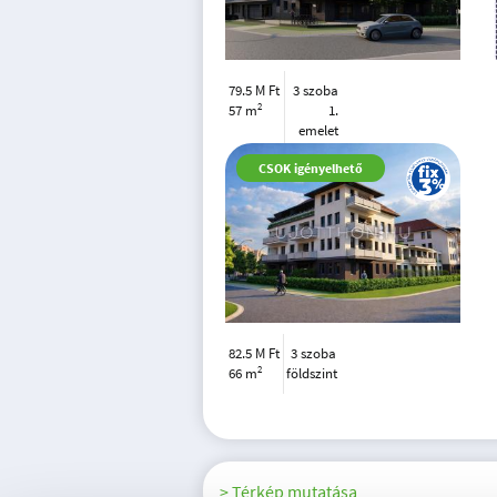
79.5 M Ft
3 szoba
2
57 m
1.
emelet
CSOK igényelhető
82.5 M Ft
3 szoba
2
66 m
földszint
> Térkép mutatása