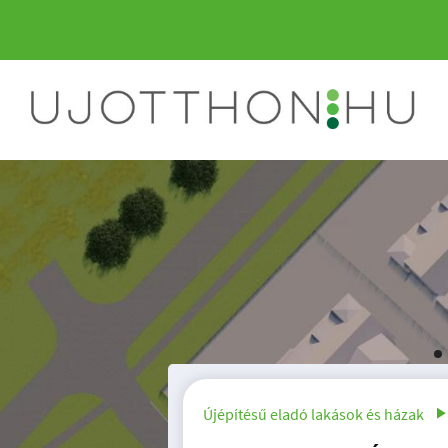
6000 Kecskemét, Ba
Újépítésű eladó lakások és házak