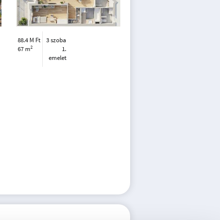
88.4 M Ft
3 szoba
2
67 m
1.
emelet