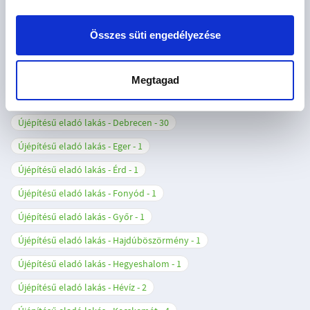
Újépítésű eladó lakás - Budapest XV. kerület
2
Újépítésű eladó lakás - Budapest XVIII. kerület
1
Összes süti engedélyezése
Újépítésű eladó lakás - Budapest XIX. kerület
2
Újépítésű eladó lakás - Budapest XXIII. kerület
1
Megtagad
Újépítésű eladó lakás - Cegléd
3
Újépítésű eladó lakás - Debrecen
30
Újépítésű eladó lakás - Eger
1
Újépítésű eladó lakás - Érd
1
Újépítésű eladó lakás - Fonyód
1
Újépítésű eladó lakás - Győr
1
Újépítésű eladó lakás - Hajdúböszörmény
1
Újépítésű eladó lakás - Hegyeshalom
1
Újépítésű eladó lakás - Hévíz
2