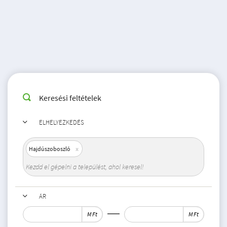
Keresési feltételek
ELHELYEZKEDÉS
Hajdúszoboszló
ÁR
M Ft
M Ft