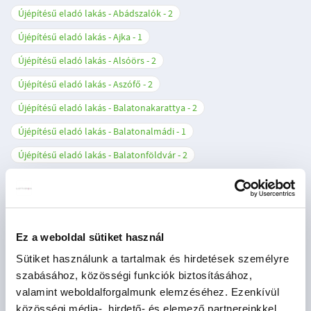
Újépítésű eladó lakás - Abádszalók
2
Újépítésű eladó lakás - Ajka
1
Újépítésű eladó lakás - Alsóörs
2
Újépítésű eladó lakás - Aszófő
2
Újépítésű eladó lakás - Balatonakarattya
2
Újépítésű eladó lakás - Balatonalmádi
1
Újépítésű eladó lakás - Balatonföldvár
2
Újépítésű eladó lakás - Balatonfüred
6
Újépítésű eladó lakás - Balatonlelle
4
Újépítésű eladó lakás - Balatonszemes
4
Ez a weboldal sütiket használ
Újépítésű eladó lakás - Balatonudvari
1
Sütiket használunk a tartalmak és hirdetések személyre
Újépítésű eladó lakás - Balogunyom
1
szabásához, közösségi funkciók biztosításához,
valamint weboldalforgalmunk elemzéséhez. Ezenkívül
Újépítésű eladó lakás - Beled
1
közösségi média-, hirdető- és elemező partnereinkkel