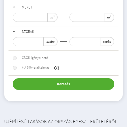
MÉRET
2
2
m
m
SZOBÁK
szoba
szoba
CSOK igényelhető
FIX 3%-ra alkalmas
Keresés
ÚJÉPÍTÉSŰ LAKÁSOK AZ ORSZÁG EGÉSZ TERÜLETÉRŐL