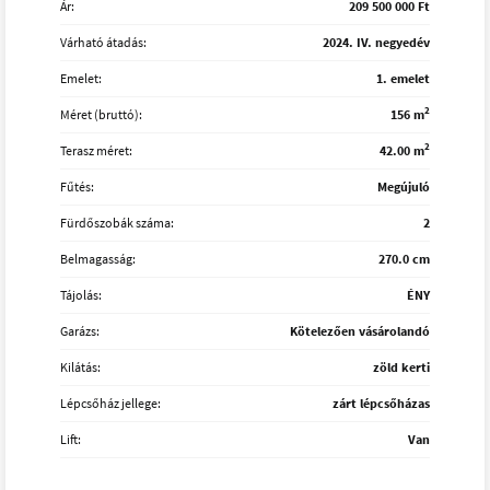
Ár:
209 500 000 Ft
Várható átadás:
2024. IV. negyedév
Emelet:
1. emelet
2
Méret (bruttó):
156 m
2
Terasz méret:
42.00 m
Fűtés:
Megújuló
Fürdőszobák száma:
2
Belmagasság:
270.0 cm
Tájolás:
ÉNY
Garázs:
Kötelezően vásárolandó
Kilátás:
zöld kerti
Lépcsőház jellege:
zárt lépcsőházas
Lift:
Van