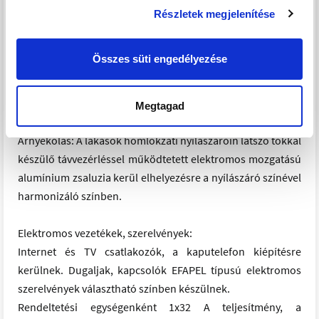
lakásokban elhelyezésre kerülő indirekt fűtésű használati
Részletek megjelenítése
melegvíz tartály biztosítja.
A lakások fűtése padlófűtés kiépítésével történik.
Összes süti engedélyezése
Hűtés: A lakások hűtése mennyezethűtés kiépítésével
történik.
Megtagad
Árnyékolás: A lakások homlokzati nyílászáróin látszó tokkal
készülő távvezérléssel működtetett elektromos mozgatású
alumínium zsaluzia kerül elhelyezésre a nyílászáró színével
harmonizáló színben.
Elektromos vezetékek, szerelvények:
Internet és TV csatlakozók, a kaputelefon kiépítésre
kerülnek. Dugaljak, kapcsolók EFAPEL típusú elektromos
szerelvények választható színben készülnek.
Rendeltetési egységenként 1x32 A teljesítmény, a