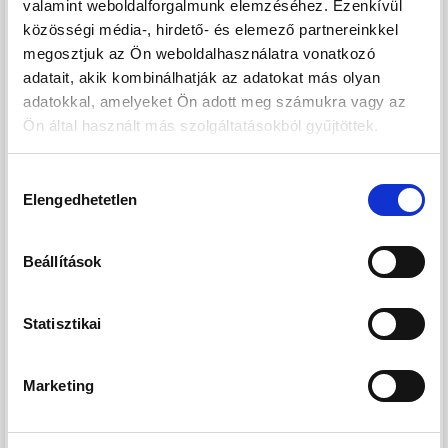
valamint weboldalforgalmunk elemzéséhez. Ezenkívül
parketta padlóburkolat készül.
közösségi média-, hirdető- és elemező partnereinkkel
megosztjuk az Ön weboldalhasználatra vonatkozó
Személyfelvonó: Az épületben 8 személyes OTIS
adatait, akik kombinálhatják az adatokat más olyan
személyfelvonó létesül.
adatokkal, amelyeket Ön adott meg számukra vagy az
Ön által használt más szolgáltatásokból gyűjtöttek.
Szellőzők: A lakásokban HELIOS decentrális hővisszanyerős
szellőztető kerül beépítésre, illetve a vizes helyiségekben
Hozzájárulás
Elengedhetetlen
elektromos elszívóventillátor.
kiválasztása
Szaniterek: RAVAK szaniterek (zuhanyfolyóka,
Beállítások
zuhanykabin, fürdőkád), valamint HANSGROHE
csaptelepek, mosdó és falba épített tartállyal ellátott wc
Statisztikai
kerül elhelyezésre fehér színben.
Fűtés és melegvíz termelés: A lakásokban egyedi DAIKIN
Marketing
hőszivattyú kerül elhelyezésre mely a lakás fűtését és
hűtését biztosítja. A lakások melegvíz termelését a