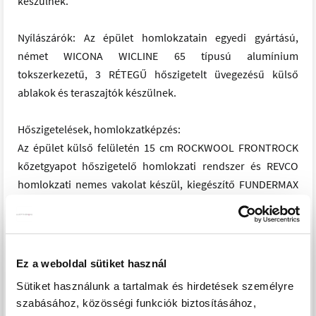
készülnek.
Nyílászárók: Az épület homlokzatain egyedi gyártású,
német WICONA WICLINE 65 típusú alumínium
tokszerkezetű, 3 RÉTEGŰ hőszigetelt üvegezésű külső
ablakok és teraszajtók készülnek.
Hőszigetelések, homlokzatképzés:
Az épület külső felületén 15 cm ROCKWOOL FRONTROCK
kőzetgyapot hőszigetelő homlokzati rendszer és REVCO
homlokzati nemes vakolat készül, kiegészítő FUNDERMAX
homlokzatburkolattal a nyílászárók színével harmonizáló
színben.
Belső burkolatok: A zuhanyzó és fürdőszoba helyiségekben
Ez a weboldal sütiket használ
2,40 m magasságig kerámia oldalfal burkolat készül. A
Sütiket használunk a tartalmak és hirdetések személyre
nappali-étkező-konyha, az előszoba és a zuhanyzó
szabásához, közösségi funkciók biztosításához,
helyiségben kerámia padlóburkolat, a szoba helyiségekben