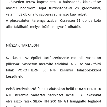
- közvetlen terasz kapcsolattal. A hálószobák kialakítása:
master bedroom saját fürdőszobával és gardróbbal,
valamint 2 db önálló szoba és zuhanyzó kap helyet.
A pinceszinten teremgarázsban összesen 11 db parkoló
állás található, melyek külön megvásárolhatók.
MŰSZAKI TARTALOM
Szerkezet: Az épület tartószerkezete monolit vasbeton
pillérváz, vasbeton merevítő falakkal. A külső vázkitöltő
falak POROTHERM 30 N+F kerámia falazóblokkból
készülnek.
Belső térelválasztó falak: Lakásokon belül POROTHERM 10
N+F kerámia válaszfal szerkezet készül. A lakásokat
elválasztó falak SILKA HM 200 NF+GT hanggátló téglából