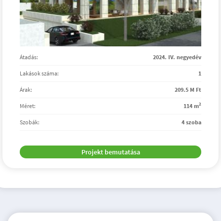
Átadás:
2024. IV. negyedév
Lakások száma:
1
Árak:
209.5 M Ft
2
Méret:
114 m
Szobák:
4 szoba
Projekt bemutatása