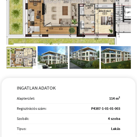
INGATLAN ADATOK
2
Alapterület:
114 m
Regisztrációs szám:
P4387-1-01-01-003
Szobák:
4 szoba
Típus:
Lakás