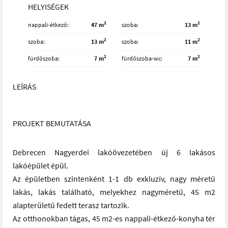
HELYISÉGEK
2
2
nappali-étkező
47 m
szoba
13 m
2
2
szoba
13 m
szoba
11 m
2
2
fürdőszoba
7 m
fürdőszoba-wc
7 m
LEÍRÁS
PROJEKT BEMUTATÁSA
Debrecen Nagyerdei lakóövezetében új 6 lakásos
lakóépület épül.
Az épületben szintenként 1-1 db exkluzív, nagy méretű
lakás, lakás található, melyekhez nagyméretű, 45 m2
alapterületű fedett terasz tartozik.
Az otthonokban tágas, 45 m2-es nappali-étkező-konyha tér