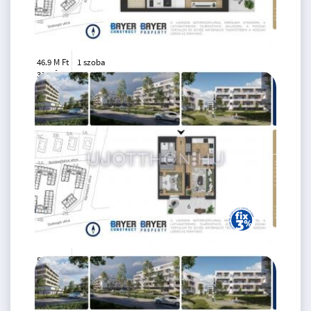
46.9 M Ft
1 szoba
2
31 m
3.
emelet
57.5 M Ft
2 szoba
2
41 m
3.
emelet