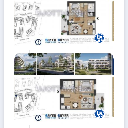
76.5 M Ft
3 szoba
2
58 m
2.
emelet