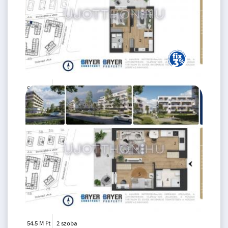
59.9 M Ft
2 szoba
2
43 m
3.
emelet
54.5 M Ft
2 szoba