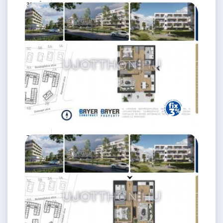
2
36 m
2.
emelet
73.9 M Ft
3 szoba
2
55 m
3.
emelet