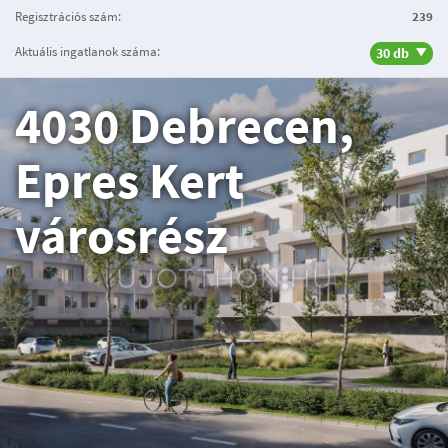
Regisztrációs szám:
239
Aktuális ingatlanok száma:
30 db
4030 Debrecen,
Epres Kert
városrész