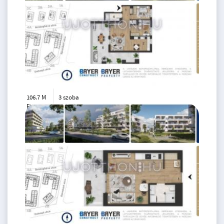
106.7 M
3 szoba
Ft
2. emelet
2
76 m