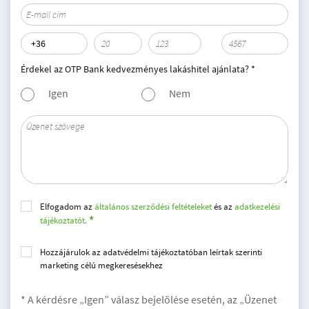
Érdekel az OTP Bank kedvezményes lakáshitel ajánlata? *
Igen
Nem
Elfogadom az
általános szerződési feltételeket
és az
adatkezelési
tájékoztatót.
Hozzájárulok az adatvédelmi tájékoztatóban leírtak szerinti
marketing célú megkeresésekhez
* A kérdésre „Igen” válasz bejelölése esetén, az „Üzenet