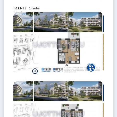
46.9 M Ft
1 szoba
2
31 m
3.
emelet
54.5 M Ft
2 szoba
2
39 m
2.
emelet