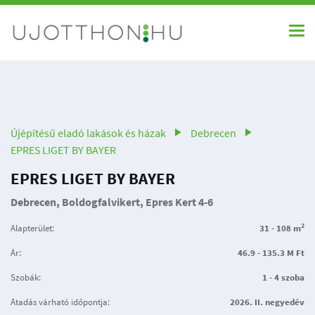
Újépítésű eladó lakások és házak
Debrecen
EPRES LIGET BY BAYER
EPRES LIGET BY BAYER
Debrecen, Boldogfalvikert, Epres Kert 4-6
2
Alapterület:
31 - 108 m
Ár:
46.9 - 135.3 M Ft
Szobák:
1 - 4 szoba
Átadás várható időpontja:
2026. II. negyedév