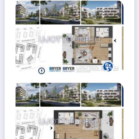
56.5 M Ft
2 szoba
2
41 m
3.
emelet
59.9 M Ft
2 szoba
2
43 m
3.
emelet