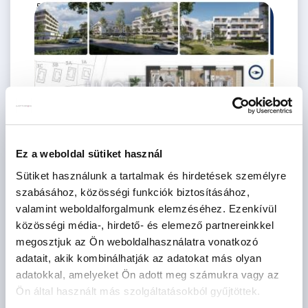
56.5 M Ft
2 szoba
2
41 m
3.
emelet
Ez a weboldal sütiket használ
Sütiket használunk a tartalmak és hirdetések személyre
77.9 M Ft
3 szoba
szabásához, közösségi funkciók biztosításához,
2
60 m
3.
valamint weboldalforgalmunk elemzéséhez. Ezenkívül
emelet
közösségi média-, hirdető- és elemező partnereinkkel
megosztjuk az Ön weboldalhasználatra vonatkozó
adatait, akik kombinálhatják az adatokat más olyan
adatokkal, amelyeket Ön adott meg számukra vagy az
Ön által használt más szolgáltatásokból gyűjtöttek.