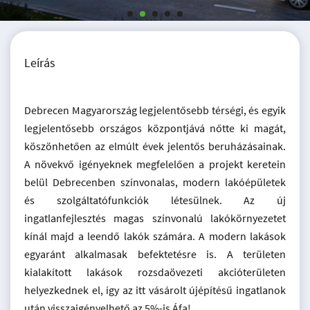
Leírás
Debrecen Magyarország legjelentősebb térségi, és egyik
legjelentősebb országos központjává nőtte ki magát,
köszönhetően az elmúlt évek jelentős beruházásainak.
A növekvő igényeknek megfelelően a projekt keretein
belül Debrecenben színvonalas, modern lakóépületek
és szolgáltatófunkciók létesülnek. Az új
ingatlanfejlesztés magas színvonalú lakókörnyezetet
kínál majd a leendő lakók számára. A modern lakások
egyaránt alkalmasak befektetésre is. A területen
kialakított lakások rozsdaövezeti akcióterületen
helyezkednek el, így az itt vásárolt újépítésű ingatlanok
után visszaigényelhető az 5%-is Áfa!