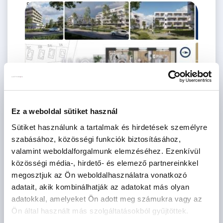
56.5 M Ft
2 szoba
2
41 m
3.
emelet
Ez a weboldal sütiket használ
Sütiket használunk a tartalmak és hirdetések személyre
77.9 M Ft
3 szoba
szabásához, közösségi funkciók biztosításához,
2
60 m
3.
valamint weboldalforgalmunk elemzéséhez. Ezenkívül
emelet
közösségi média-, hirdető- és elemező partnereinkkel
megosztjuk az Ön weboldalhasználatra vonatkozó
adatait, akik kombinálhatják az adatokat más olyan
adatokkal, amelyeket Ön adott meg számukra vagy az
Ön által használt más szolgáltatásokból gyűjtöttek.