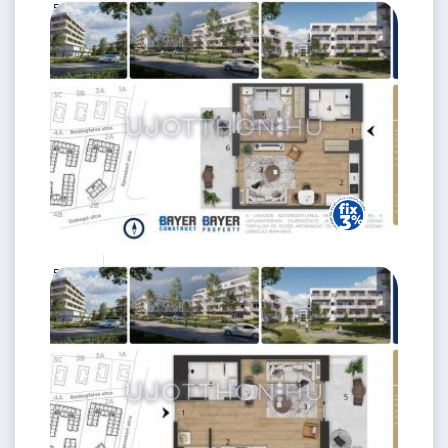
56.5 M Ft
2 szoba
2
41 m
3.
emelet
59.9 M Ft
2 szoba
2
43 m
3.
emelet