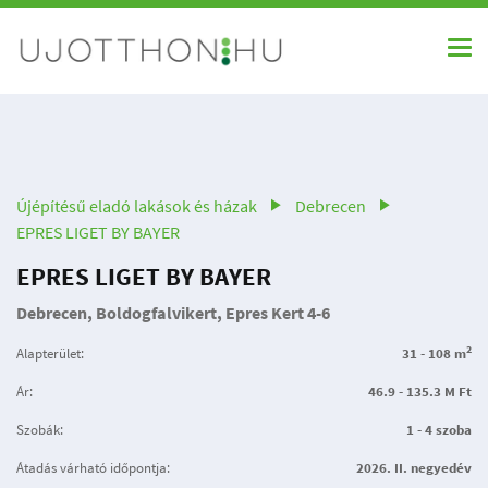
Újépítésű eladó lakások és házak
Debrecen
EPRES LIGET BY BAYER
EPRES LIGET BY BAYER
Debrecen, Boldogfalvikert, Epres Kert 4-6
2
Alapterület:
31 - 108 m
Ár:
46.9 - 135.3 M Ft
Szobák:
1 - 4 szoba
Átadás várható időpontja:
2026. II. negyedév