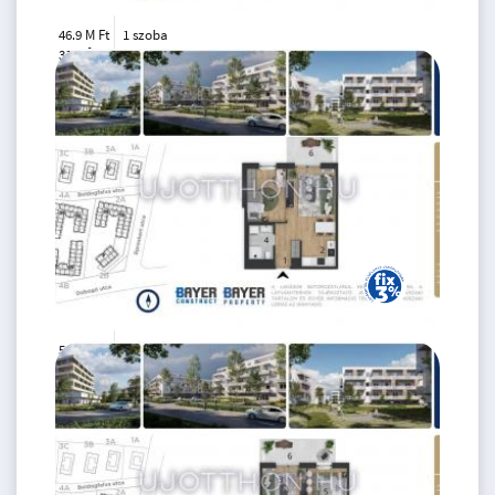
46.9 M Ft
1 szoba
2
31 m
3.
emelet
54.5 M Ft
2 szoba
2
39 m
2.
emelet