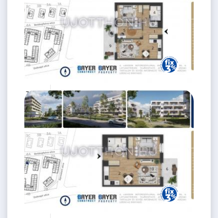
76.5 M Ft
3 szoba
2
58 m
2.
emelet