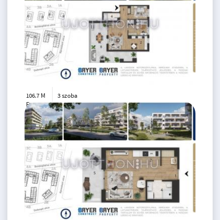
106.7 M
3 szoba
Ft
2. emelet
2
76 m