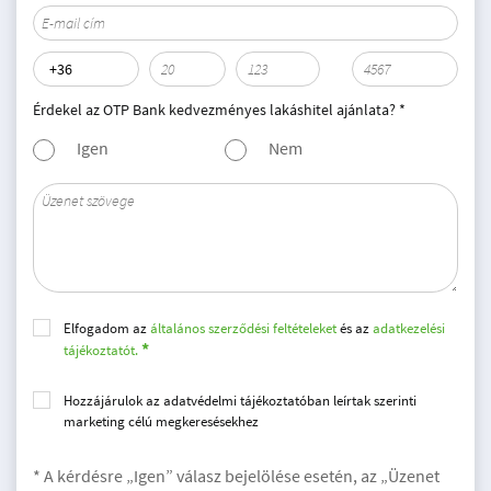
Érdekel az OTP Bank kedvezményes lakáshitel ajánlata? *
Igen
Nem
Elfogadom az
általános szerződési feltételeket
és az
adatkezelési
tájékoztatót.
Hozzájárulok az adatvédelmi tájékoztatóban leírtak szerinti
marketing célú megkeresésekhez
* A kérdésre „Igen” válasz bejelölése esetén, az „Üzenet