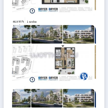
46.9 M Ft
1 szoba
2
31 m
3.
emelet
57.5 M Ft
2 szoba
2
41 m
3.
emelet