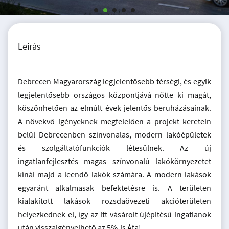
Leírás
Debrecen Magyarország legjelentősebb térségi, és egyik
legjelentősebb országos központjává nőtte ki magát,
köszönhetően az elmúlt évek jelentős beruházásainak.
A növekvő igényeknek megfelelően a projekt keretein
belül Debrecenben színvonalas, modern lakóépületek
és szolgáltatófunkciók létesülnek. Az új
ingatlanfejlesztés magas színvonalú lakókörnyezetet
kínál majd a leendő lakók számára. A modern lakások
egyaránt alkalmasak befektetésre is. A területen
kialakított lakások rozsdaövezeti akcióterületen
helyezkednek el, így az itt vásárolt újépítésű ingatlanok
után visszaigényelhető az 5%-is Áfa!