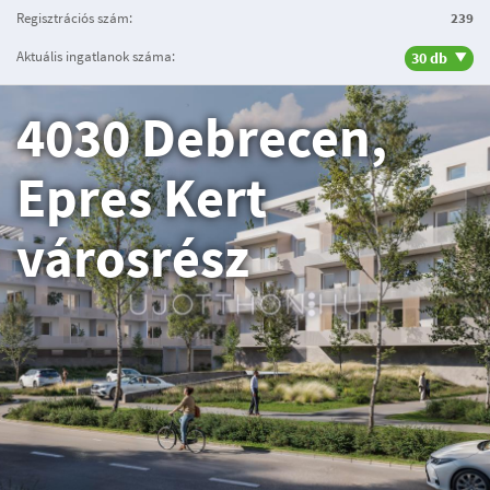
Regisztrációs szám:
239
Aktuális ingatlanok száma:
30 db
4030 Debrecen,
Epres Kert
városrész