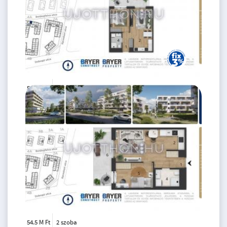
59.9 M Ft
2 szoba
2
43 m
3.
emelet
54.5 M Ft
2 szoba