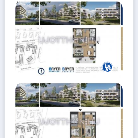
2
36 m
2.
emelet
73.9 M Ft
3 szoba
2
55 m
3.
emelet