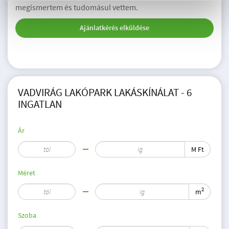
megismertem és tudomásul vettem.
Ajánlatkérés elküldése
VADVIRÁG LAKÓPARK LAKÁSKÍNÁLAT - 6
INGATLAN
Ár
M Ft
Méret
2
m
Szoba