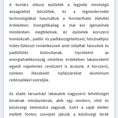
A kortárs stílusú épületek a legjobb minőségű
anyagokból készültek, és a legmodernebb
technológiákat használtuk a fenntartható életvitel
érdekében. Energetikailag a mai kor igényeinek
mindenben megfelelnek. Az épületek korszerű
homlokzati-, padló- és padlásszigeteléssel, hőszivattyús
hűtés-fűtéssel rendelkeznek amit oldalfali fancoilok és
padlófűtés biztosítanak. Opcióként az
energiahatékonyság növelése érdekében lakásonként
egyedi napelemes rendszert is árulunk. A korszerű,
színben illeszkedő nyílászárókat alumínium
redőnyökkel szereljük.
Az eladó társasházi lakásaink nagyszerű lehetőséget
kínálnak mindazoknak, akik egy modern, zöld és
közösségi életmódra vágynak. Ezért a saját élettér
mellett fontos szerepet játszik a közösségi terek