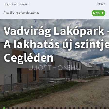
Regisztrációs szám:
P4379
Aktuális ingatlanok száma:
6 db
Vadvirág Lakópark 
A lakhatás új szintj
Cegléden