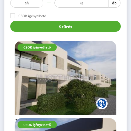
db
CSOK igényelhető
Szűrés
CSOK igényelhető
79.14 M
4 szoba
CSOK igényelhető
Ft
földszint
2
85 m