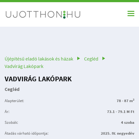
Újépítésű eladó lakások és házak
Cegléd
Vadvirág Lakópark
VADVIRÁG LAKÓPARK
Cegléd
2
Alapterület:
78 - 87 m
Ár:
73.1 - 79.1 M Ft
Szobák:
4 szoba
Átadás várható időpontja:
2025. IV. negyedév