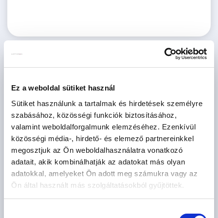
KAPCSOLAT
MÉSZÁROS BÉLA
Ez a weboldal sütiket használ
Sütiket használunk a tartalmak és hirdetések személyre
Gyémánt fokozatú Otthonszakértő
szabásához, közösségi funkciók biztosításához,
Cegléd - Szolnoki út
valamint weboldalforgalmunk elemzéséhez. Ezenkívül
+36 70
MUTAT
közösségi média-, hirdető- és elemező partnereinkkel
megosztjuk az Ön weboldalhasználatra vonatkozó
AJÁNLATOT KÉREK
adatait, akik kombinálhatják az adatokat más olyan
adatokkal, amelyeket Ön adott meg számukra vagy az
Ön által használt más szolgáltatásokból gyűjtöttek.
Hozzájárulás