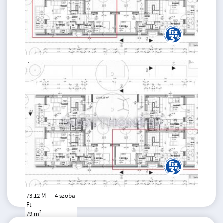
73.81 M
4 szoba
Ft
2
78 m
73.12 M
4 szoba
Ft
2
79 m