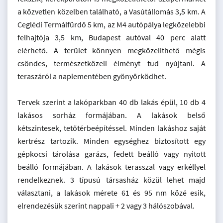
a közvetlen közelben található, a Vasútállomás 3,5 km. A
Ceglédi Termálfürdő 5 km, az M4 autópálya legközelebbi
felhajtója 3,5 km, Budapest autóval 40 perc alatt
elérhető. A terület könnyen megközelíthető mégis
csöndes, természetközeli élményt tud nyújtani. A
teraszáról a naplementében gyönyörködhet.
Tervek szerint a lakóparkban 40 db lakás épül, 10 db 4
lakásos sorház formájában. A lakások belső
kétszintesek, tetőtérbeépítéssel. Minden lakáshoz saját
kertrész tartozik. Minden egységhez biztosított egy
gépkocsi tárolása garázs, fedett beálló vagy nyitott
beálló formájában. A lakások terasszal vagy erkéllyel
rendelkeznek. 3 típusú társasház közül lehet majd
választani, a lakások mérete 61 és 95 nm közé esik,
elrendezésük szerint nappali + 2 vagy 3 hálószobával.