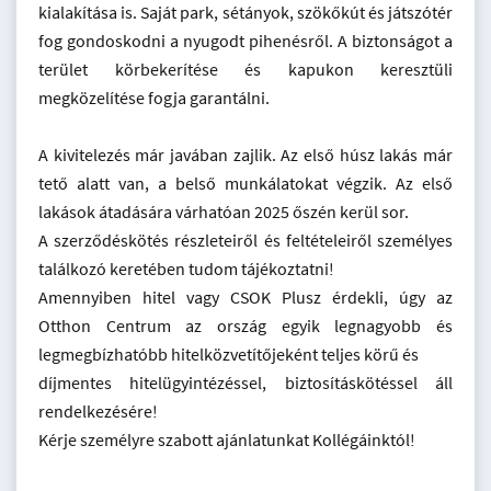
kialakítása is. Saját park, sétányok, szökőkút és játszótér
fog gondoskodni a nyugodt pihenésről. A biztonságot a
terület körbekerítése és kapukon keresztüli
megközelítése fogja garantálni.
A kivitelezés már javában zajlik. Az első húsz lakás már
tető alatt van, a belső munkálatokat végzik. Az első
lakások átadására várhatóan 2025 őszén kerül sor.
A szerződéskötés részleteiről és feltételeiről személyes
találkozó keretében tudom tájékoztatni!
Amennyiben hitel vagy CSOK Plusz érdekli, úgy az
Otthon Centrum az ország egyik legnagyobb és
legmegbízhatóbb hitelközvetítőjeként teljes körű és
díjmentes hitelügyintézéssel, biztosításkötéssel áll
rendelkezésére!
Kérje személyre szabott ajánlatunkat Kollégáinktól!