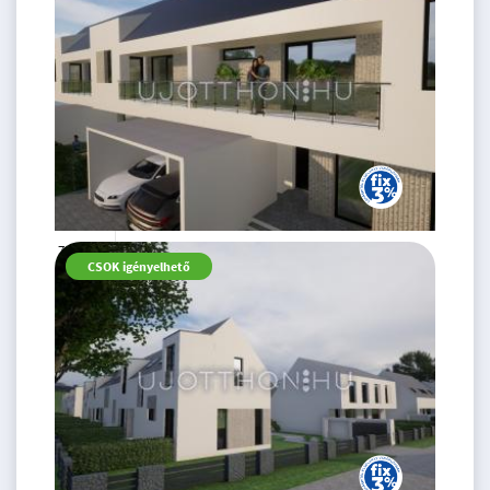
75.19 M
4 szoba
CSOK igényelhető
Ft
földszint
2
78 m