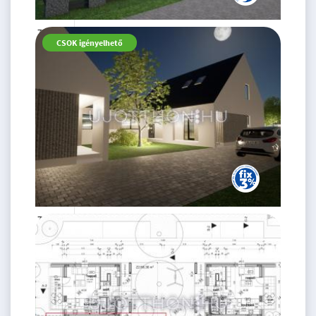
77.74 M
4 szoba
CSOK igényelhető
Ft
földszint
2
87 m
77.69 M
4 szoba
Ft
földszint
2
87 m