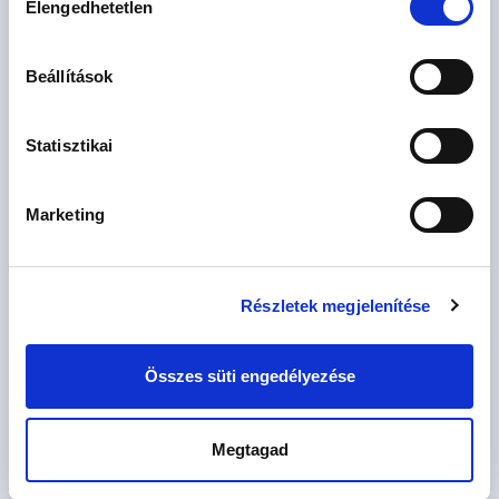
Elengedhetetlen
kiválasztása
Érdekel az OTP Bank kedvezményes lakáshitel ajánlata? *
Beállítások
Igen
Nem
Statisztikai
Marketing
Elfogadom az
általános szerződési feltételeket
és az
adatkezelési
Részletek megjelenítése
tájékoztatót.
Hozzájárulok az adatvédelmi tájékoztatóban leírtak szerinti
Összes süti engedélyezése
marketing célú megkeresésekhez
* A kérdésre „Igen” válasz bejelölése esetén, az „Üzenet
Megtagad
küldése” gombra kattintva kijelentem, hogy az OTP Bank
Nyrt.
Adatkezelési tájékoztatójának
tartalmát