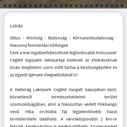
Leírás
Stílus - Minőség - Biztonság - Környezettudatosság -
Alacsony fenntartási költségek
Ezek a mai ingatlanfejlesztések legfontosabb hívószavai!
Cegléd legújabb lakóparkja ezeknek az elvárásoknak
kíván megfelelni szem előtt tartva a közösségépítést és
az egyedi igények megvalósítását is!
A Vadvirág Lakópark Cegléd nyugati kapujában épül,
közvetlenül természetvédelmi terület
szomszédságában, ahol a fokozottan védett Pókbangó
nevű ritka orchidea faj legjelentősebb hazai
termőterülete található. A városközponttól 2 km-re
fekszik, kerékpárúton is megközelíthető. Szupermarket