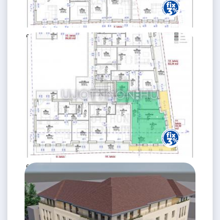
63.1 M Ft
2 szoba
2
59 m
1.
emelet
64.7 M Ft
2 szoba
2
56 m
2.
emelet