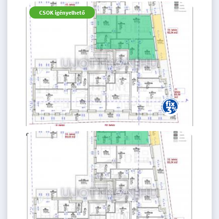
CSOK igényelhető
69.6 M Ft
3 szoba
2
62 m
2.
emelet