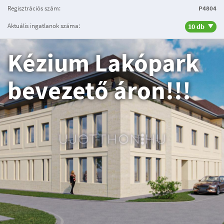
Regisztrációs szám:
P4804
Aktuális ingatlanok száma:
10 db
Kézium Lakópark
bevezető áron!!!