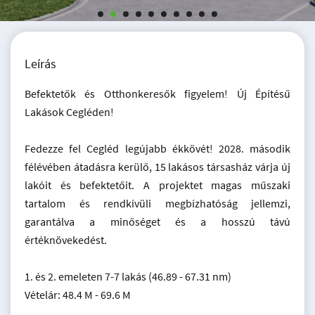
Leírás
Befektetők és Otthonkeresők figyelem! Új Építésű
Lakások Cegléden!
Fedezze fel Cegléd legújabb ékkövét! 2028. második
félévében átadásra kerülő, 15 lakásos társasház várja új
lakóit és befektetőit. A projektet magas műszaki
tartalom és rendkívüli megbízhatóság jellemzi,
garantálva a minőséget és a hosszú távú
értéknövekedést.
1. és 2. emeleten 7-7 lakás (46.89 - 67.31 nm)
Vételár: 48.4 M - 69.6 M