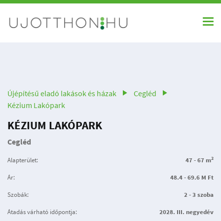
Újépítésű eladó lakások és házak
Cegléd
Kézium Lakópark
KÉZIUM LAKÓPARK
Cegléd
2
Alapterület:
47 - 67 m
Ár:
48.4 - 69.6 M Ft
Szobák:
2 - 3 szoba
Átadás várható időpontja:
2028. III. negyedév