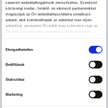
valamint weboldalforgalmunk elemzéséhez. Ezenkívül
közösségi média-, hirdető- és elemező partnereinkkel
megosztjuk az Ön weboldalhasználatra vonatkozó
adatait, akik kombinálhatják az adatokat más olyan
adatokkal, amelyeket Ön adott meg számukra vagy az
Elfogadom az
általános szerződési feltételeket
és az
adatkezelési
Ön által használt más szolgáltatásokból gyűjtöttek.
tájékoztatót.
Hozzájárulás
Hozzájárulok az adatvédelmi tájékoztatóban leírtak szerinti
marketing célú megkeresésekhez
Elengedhetetlen
kiválasztása
* A kérdésre „Igen” válasz bejelölése esetén, az „Üzenet
Beállítások
küldése” gombra kattintva kijelentem, hogy az OTP Bank
Nyrt.
Adatkezelési tájékoztatójának
tartalmát
megismertem és tudomásul vettem.
Statisztikai
Ajánlatkérés elküldése
Marketing