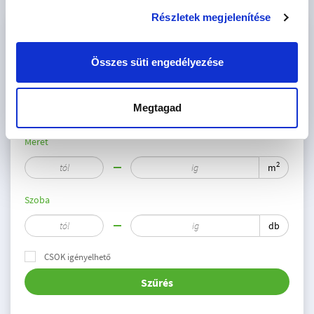
Részletek megjelenítése
KÉZIUM LAKÓPARK LAKÁSKÍNÁLAT - 10
INGATLAN
Összes süti engedélyezése
Ár
Megtagad
M Ft
Méret
2
m
Szoba
db
CSOK igényelhető
Szűrés