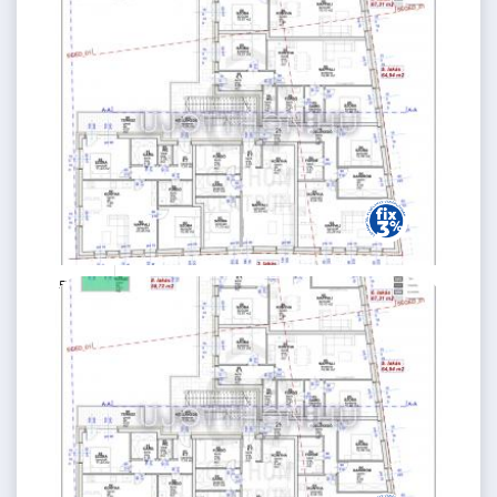
2
67 m
1.
emelet
57.3 M Ft
2 szoba
2
56 m
1.
emelet