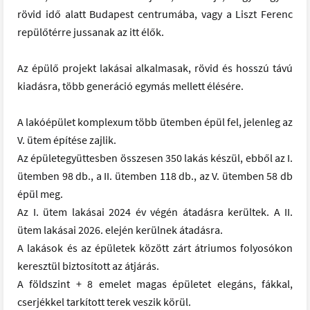
rövid idő alatt Budapest centrumába, vagy a Liszt Ferenc
repülőtérre jussanak az itt élők.
Az épülő projekt lakásai alkalmasak, rövid és hosszú távú
kiadásra, több generáció egymás mellett élésére.
A lakóépület komplexum több ütemben épül fel, jelenleg az
V. ütem építése zajlik.
Az épületegyüttesben összesen 350 lakás készül, ebből az I.
ütemben 98 db., a II. ütemben 118 db., az V. ütemben 58 db
épül meg.
Az I. ütem lakásai 2024 év végén átadásra kerültek. A II.
ütem lakásai 2026. elején kerülnek átadásra.
A lakások és az épületek között zárt átriumos folyosókon
keresztül biztosított az átjárás.
A földszint + 8 emelet magas épületet elegáns, fákkal,
cserjékkel tarkított terek veszik körül.