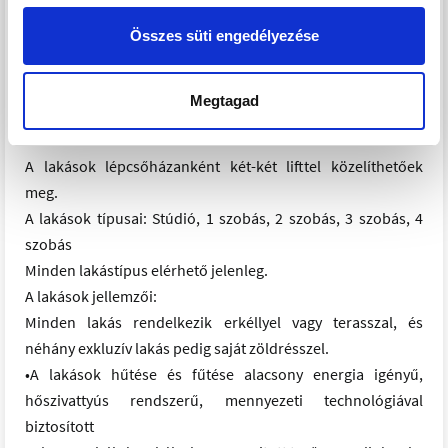
A lakások és az épületek között zárt átriumos folyosókon
Összes süti engedélyezése
keresztül biztosított az átjárás.
A földszint + 8 emelet magas épületet elegáns, fákkal,
Megtagad
cserjékkel tarkított terek veszik körül.
A lakások lépcsőházanként két-két lifttel közelíthetőek
meg.
A lakások típusai: Stúdió, 1 szobás, 2 szobás, 3 szobás, 4
szobás
Minden lakástípus elérhető jelenleg.
A lakások jellemzői:
Minden lakás rendelkezik erkéllyel vagy terasszal, és
néhány exkluzív lakás pedig saját zöldrésszel.
•A lakások hűtése és fűtése alacsony energia igényű,
hőszivattyús rendszerű, mennyezeti technológiával
biztosított