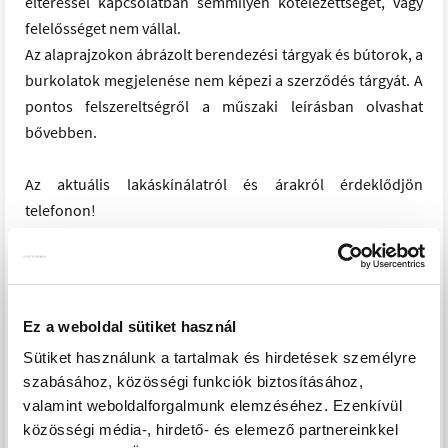
eltéréssel kapcsolatban semmilyen kötelezettséget, vagy
felelősséget nem vállal.
Az alaprajzokon ábrázolt berendezési tárgyak és bútorok, a
burkolatok megjelenése nem képezi a szerződés tárgyát. A
pontos felszereltségről a műszaki leírásban olvashat
bővebben.
Az aktuális lakáskínálatról és árakról érdeklődjön
telefonon!
PROJEKT BEMUTATÁSA
Energiatakarékos, újépítésű lakások. Energetikai
Ez a weboldal sütiket használ
hatékonyság: A+
Sütiket használunk a tartalmak és hirdetések személyre
szabásához, közösségi funkciók biztosításához,
A II. ütem lakásai 2026 elején költözhetőek.
valamint weboldalforgalmunk elemzéséhez. Ezenkívül
Az V. ütem lakásai 2027 elején költözhetőek.
közösségi média-, hirdető- és elemező partnereinkkel