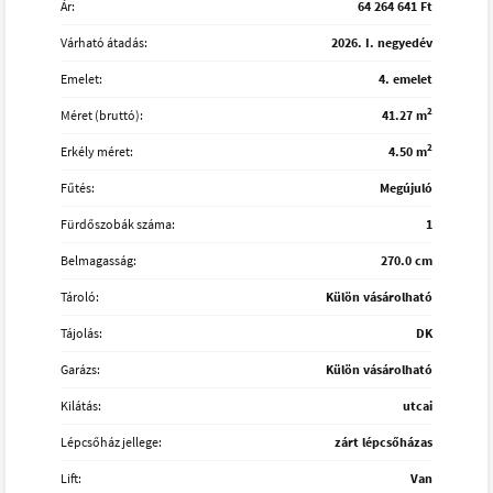
Ár:
64 264 641 Ft
Várható átadás:
2026. I. negyedév
Emelet:
4. emelet
2
Méret (bruttó):
41.27 m
2
Erkély méret:
4.50 m
Fűtés:
Megújuló
Fürdőszobák száma:
1
Belmagasság:
270.0 cm
Tároló:
Külön vásárolható
Tájolás:
DK
Garázs:
Külön vásárolható
Kilátás:
utcai
Lépcsőház jellege:
zárt lépcsőházas
Lift:
Van