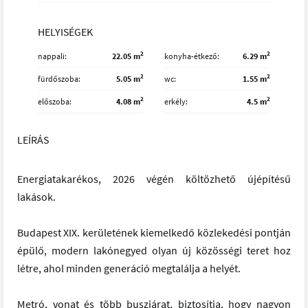
HELYISÉGEK
2
2
nappali
22.05 m
konyha-étkező
6.29 m
2
2
fürdőszoba
5.05 m
wc
1.55 m
2
2
előszoba
4.08 m
erkély
4.5 m
LEÍRÁS
Energiatakarékos, 2026 végén költözhető újépítésű
lakások.
Budapest XIX. kerületének kiemelkedő közlekedési pontján
épülő, modern lakónegyed olyan új közösségi teret hoz
létre, ahol minden generáció megtalálja a helyét.
Metró, vonat és több buszjárat, biztosítja, hogy nagyon