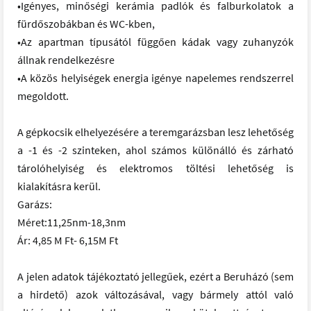
•Igényes, minőségi kerámia padlók és falburkolatok a
fürdőszobákban és WC-kben,
•Az apartman típusától függően kádak vagy zuhanyzók
állnak rendelkezésre
•A közös helyiségek energia igénye napelemes rendszerrel
megoldott.
A gépkocsik elhelyezésére a teremgarázsban lesz lehetőség
a -1 és -2 szinteken, ahol számos különálló és zárható
tárolóhelyiség és elektromos töltési lehetőség is
kialakításra kerül.
Garázs:
Méret:11,25nm-18,3nm
Ár: 4,85 M Ft- 6,15M Ft
A jelen adatok tájékoztató jellegűek, ezért a Beruházó (sem
a hirdető) azok változásával, vagy bármely attól való