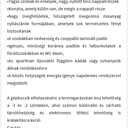
•Tágas szobák és erkélyek, nagy, nyitott terű nappalirészek
•Konyha, amely külön van, de mégis a nappali része
•Nagy üvegfelületek, hőszigetelt üvegezésű műanyag
nyílászárók formájában, amelyek sok természetes fényt
biztosítanak
•A szobákban nedvesség és cseppálló laminált padló
•Igényes, minőségi kerámia padlók és falburkolatok a
fürdőszobákban és WC-kben,
•Az apartman típusától függően kádak vagy zuhanyzók
állnak rendelkezésre
•A közös helyiségek energia igénye napelemes rendszerrel
megoldott.
A gépkocsik elhelyezésére a teremgarázsban lesz lehetőség
a -1 és -2 szinteken, ahol számos különálló és zárható
tárolóhelyiség és elektromos töltési lehetőség is
kialakításra kerül.
Garázs: