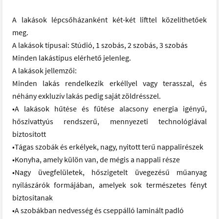
A lakások lépcsőházanként két-két lifttel közelíthetőek
meg.
A lakások típusai: Stúdió, 1 szobás, 2 szobás, 3 szobás
Minden lakástípus elérhető jelenleg.
A lakások jellemzői:
Minden lakás rendelkezik erkéllyel vagy terasszal, és
néhány exkluzív lakás pedig saját zöldrésszel.
•A lakások hűtése és fűtése alacsony energia igényű,
hőszivattyús rendszerű, mennyezeti technológiával
biztosított
•Tágas szobák és erkélyek, nagy, nyitott terű nappalirészek
•Konyha, amely külön van, de mégis a nappali része
•Nagy üvegfelületek, hőszigetelt üvegezésű műanyag
nyílászárók formájában, amelyek sok természetes fényt
biztosítanak
•A szobákban nedvesség és cseppálló laminált padló