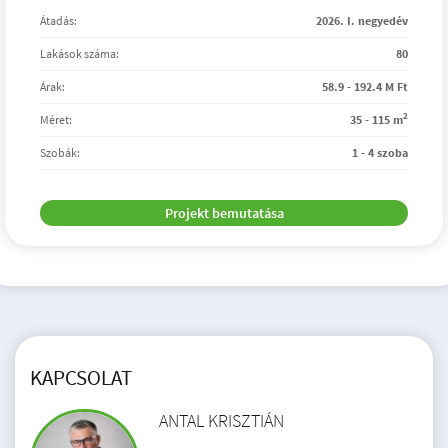
Átadás:
2026. I. negyedév
Lakások száma:
80
Árak:
58.9 - 192.4 M Ft
2
Méret:
35 - 115 m
Szobák:
1 - 4 szoba
Projekt bemutatása
KAPCSOLAT
ANTAL KRISZTIÁN