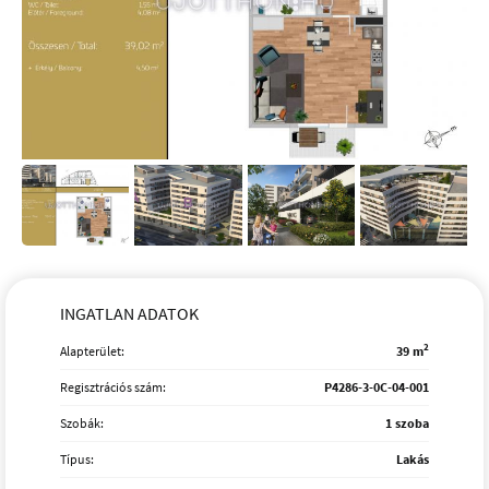
INGATLAN ADATOK
2
Alapterület:
39 m
Regisztrációs szám:
P4286-3-0C-04-001
Szobák:
1 szoba
Típus:
Lakás