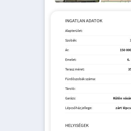
INGATLAN ADATOK
Alapterület:
Szobák:
Ár:
150 000
Emelet:
6.
Terasz méret:
3
Fürdőszobák száma:
Tároló:
Garázs:
Külön vásá
Lépcsőház jellege:
zárt lépc
HELYISÉGEK