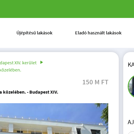
Újépítésű lakások
Eladó használt lakások
dapest XIV. kerület
K
 közelében.
150 M FT
a közelében. - Budapest XIV.
A