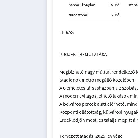
2
nappali-konyha
27 m
szoba
2
fürdőszoba
7 m
LEÍRÁS
PROJEKT BEMUTATÁSA
Megbízható nagy múlttal rendelkező ki
Stadionok metró megálló közelében.
A 6 emeletes társasházban a 2 szobás
A modern, világos, élhető lakások min
A belváros percek alatt elérhető, min
Központi ellátottság, külvárosi nyuga
Érdeklődjön most, és találja meg itt á
Tervezett átadás: 2025. év vége