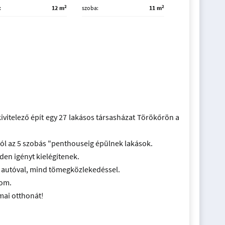
2
2
12 m
szoba
11 m
vitelező épít egy 27 lakásos társasházat Törökőrön a
tól az 5 szobás "penthouseig épülnek lakások.
den igényt kielégítenek.
d autóval, mind tömegközlekedéssel.
lom.
lmai otthonát!