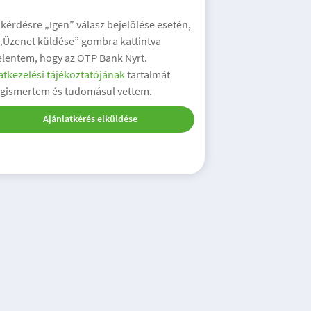
 kérdésre „Igen” válasz bejelölése esetén,
 „Üzenet küldése” gombra kattintva
elentem, hogy az OTP Bank Nyrt.
tkezelési tájékoztatójának
tartalmát
gismertem és tudomásul vettem.
Ajánlatkérés elküldése