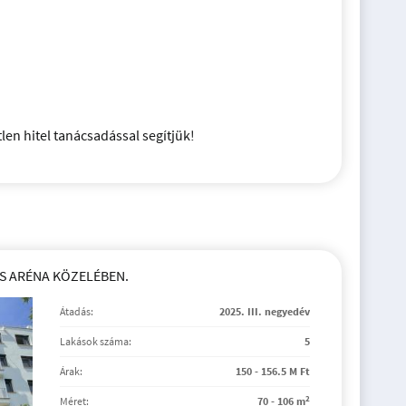
len hitel tanácsadással segítjük!
S ARÉNA KÖZELÉBEN.
Átadás:
2025. III. negyedév
Lakások száma:
5
Árak:
150 - 156.5 M Ft
2
Méret:
70 - 106 m