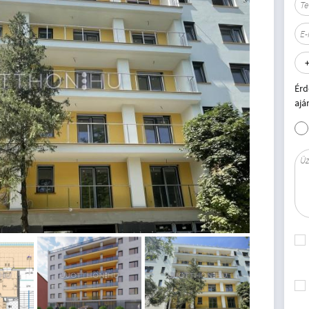
Érd
ajá