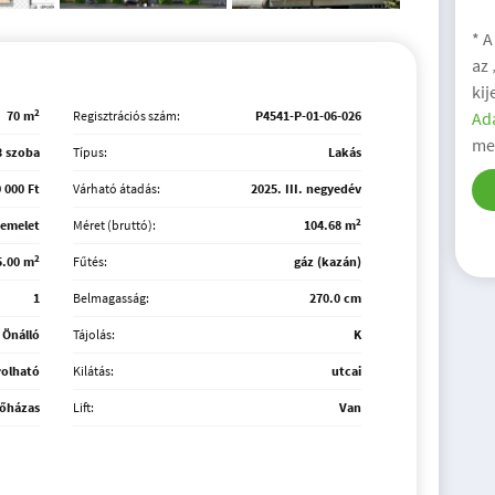
* A
az
kij
2
Ada
70 m
Regisztrációs szám:
P4541-P-01-06-026
me
3 szoba
Típus:
Lakás
 000 Ft
Várható átadás:
2025. III. negyedév
2
 emelet
Méret (bruttó):
104.68 m
2
5.00 m
Fűtés:
gáz (kazán)
1
Belmagasság:
270.0 cm
Önálló
Tájolás:
K
rolható
Kilátás:
utcai
sőházas
Lift:
Van