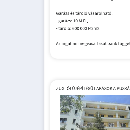
Garázs és tároló vásárolható!
- garázs: 10 M Ft,
- tároló: 600 000 Ft/m2
Az ingatlan megvásárlását bank függet
ZUGLÓI ÚJÉPÍTÉSŰ LAKÁSOK A PUSKÁ