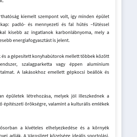
t.
arthatóság kiemelt szempont volt, így minden épület
 kap: padló- és mennyezeti és fal hűtés –fűtéssel
al kisebb az ingatlanok karbonlábnyoma, mely a
sebb energiafogyasztást is jelent.
és a gépesített konyhabútorok mellett többek között
rendszer, szalagparketta vagy éppen alumínium
talmat. A lakásokhoz emellett gépkocsi beállók és
n épületek létrehozása, melyek jól illeszkednek a
 építészeti örökségre, valamint a kulturális emlékek
sősorban a kivételes elhelyezkedése és a környék
nyei adják. A Városliget közelsége ideális sportolási,