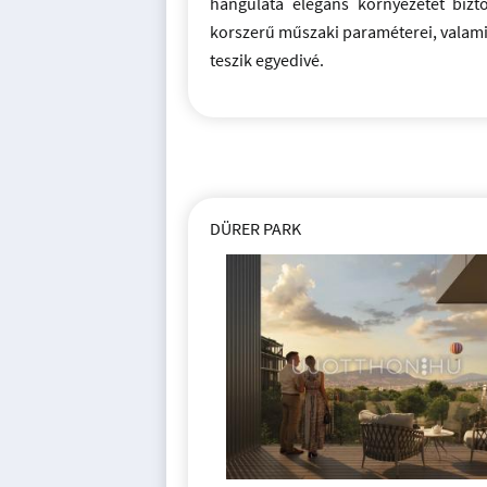
hangulata elegáns környezetet bizto
korszerű műszaki paraméterei, valami
teszik egyedivé.
DÜRER PARK