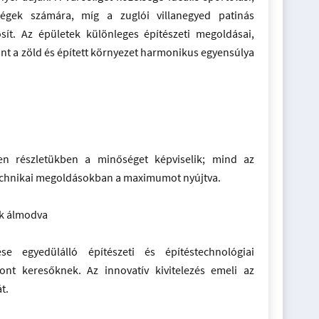
ségek számára, míg a zuglói villanegyed patinás
sít. Az épületek különleges építészeti megoldásai,
nt a zöld és épített környezet harmonikus egyensúlya
en részletükben a minőséget képviselik; mind az
echnikai megoldásokban a maximumot nyújtva.
ek álmodva
e egyedülálló építészeti és építéstechnológiai
nt keresőknek. Az innovatív kivitelezés emeli az
t.