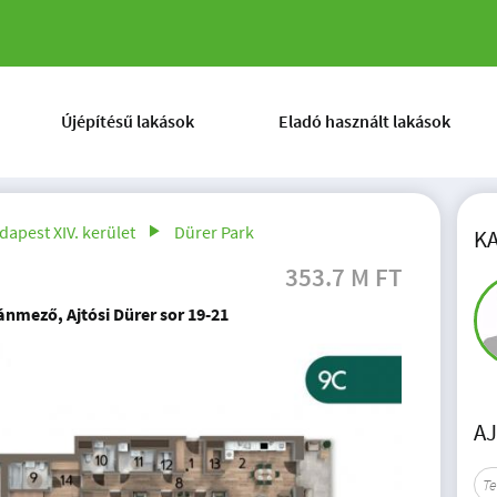
Újépítésű lakások
Eladó használt lakások
dapest XIV. kerület
Dürer Park
K
353.7 M FT
ánmező, Ajtósi Dürer sor 19-21
A