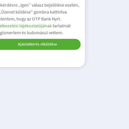
 kérdésre „Igen” válasz bejelölése esetén,
 „Üzenet küldése” gombra kattintva
elentem, hogy az OTP Bank Nyrt.
tkezelési tájékoztatójának
tartalmát
gismertem és tudomásul vettem.
Ajánlatkérés elküldése