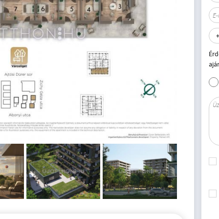
Érd
ajá