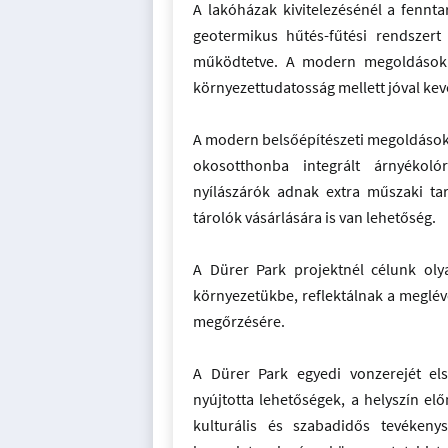
A lakóházak kivitelezésénél a fennt
geotermikus hűtés-fűtési rendszert
működtetve. A modern megoldásokk
környezettudatosság mellett jóval keve
A modern belsőépítészeti megoldások 
okosotthonba integrált árnyékoló
nyílászárók adnak extra műszaki tar
tárolók vásárlására is van lehetőség.
A Dürer Park projektnél célunk olya
környezetükbe, reflektálnak a meglévő
megőrzésére.
A Dürer Park egyedi vonzerejét el
nyújtotta lehetőségek, a helyszín elő
kulturális és szabadidős tevékeny