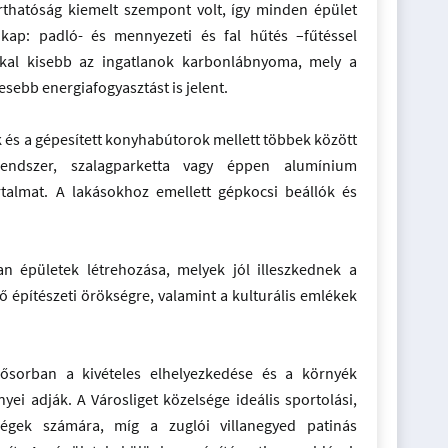
arthatóság kiemelt szempont volt, így minden épület
 kap: padló- és mennyezeti és fal hűtés –fűtéssel
al kisebb az ingatlanok karbonlábnyoma, mely a
sebb energiafogyasztást is jelent.
és a gépesített konyhabútorok mellett többek között
rendszer, szalagparketta vagy éppen alumínium
talmat. A lakásokhoz emellett gépkocsi beállók és
n épületek létrehozása, melyek jól illeszkednek a
 építészeti örökségre, valamint a kulturális emlékek
sősorban a kivételes elhelyezkedése és a környék
nyei adják. A Városliget közelsége ideális sportolási,
ségek számára, míg a zuglói villanegyed patinás