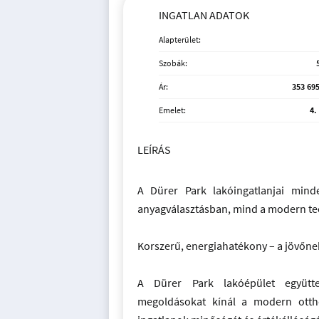
INGATLAN ADATOK
Alapterület:
Szobák:
Ár:
353 695
Emelet:
4.
LEÍRÁS
A Dürer Park lakóingatlanjai mind
anyagválasztásban, mind a modern t
Korszerű, energiahatékony – a jövőn
A Dürer Park lakóépület együttes
megoldásokat kínál a modern ottho