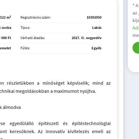
* A
az
2
122 m
Regisztrációs szám:
10392050
kij
Ada
5 szoba
Típus:
Lakás
me
 000 Ft
Várható átadás:
2027. II. negyedév
 emelet
Fűtés:
Egyéb
en részletükben a minőséget képviselik; mind az
echnikai megoldásokban a maximumot nyújtva.
ek álmodva
e egyedülálló építészeti és építéstechnológiai
nt keresőknek. Az innovatív kivitelezés emeli az