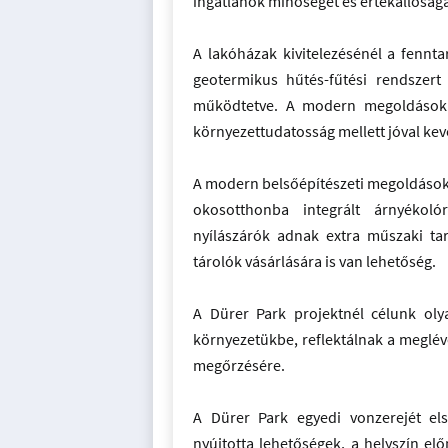
ingatlanok minőségét és értékállóságá
A lakóházak kivitelezésénél a fennt
geotermikus hűtés-fűtési rendszert
működtetve. A modern megoldásokk
környezettudatosság mellett jóval keve
A modern belsőépítészeti megoldások 
okosotthonba integrált árnyékoló
nyílászárók adnak extra műszaki tar
tárolók vásárlására is van lehetőség.
A Dürer Park projektnél célunk olya
környezetükbe, reflektálnak a meglévő
megőrzésére.
A Dürer Park egyedi vonzerejét el
nyújtotta lehetőségek, a helyszín elő