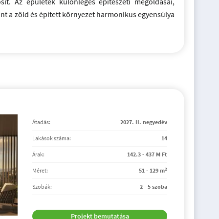
sít. Az épületek különleges építészeti megoldásai,
nt a zöld és épített környezet harmonikus egyensúlya
Átadás:
2027. II. negyedév
Lakások száma:
14
Árak:
142.3 - 437 M Ft
2
Méret:
51 - 129 m
Szobák:
2 - 5 szoba
Projekt bemutatása