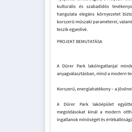
kulturális és szabadidős tevékeny
hangulata elegáns környezetet bizto
korszerű műszaki paraméterei, valami
teszik egyedivé.
PROJEKT BEMUTATÁSA
A Dürer Park lakóingatlanjai mind
anyagválasztásban, mind a modern t
Korszerű, energiahatékony – a jövőn
A Dürer Park lakóépület együttes
megoldásokat kínál a modern ottho
ingatlanok minőségét és értékállóságá