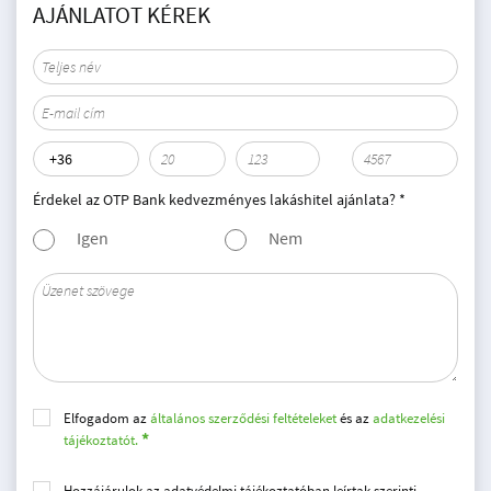
AJÁNLATOT KÉREK
Érdekel az OTP Bank kedvezményes lakáshitel ajánlata? *
Igen
Nem
Elfogadom az
általános szerződési feltételeket
és az
adatkezelési
tájékoztatót.
Hozzájárulok az adatvédelmi tájékoztatóban leírtak szerinti