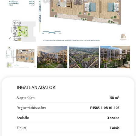
INGATLAN ADATOK
2
Alapterület:
58 m
Regisztrációs szám:
P4585-1-0B-01-105
Szobák:
3 szoba
Típus:
Lakás