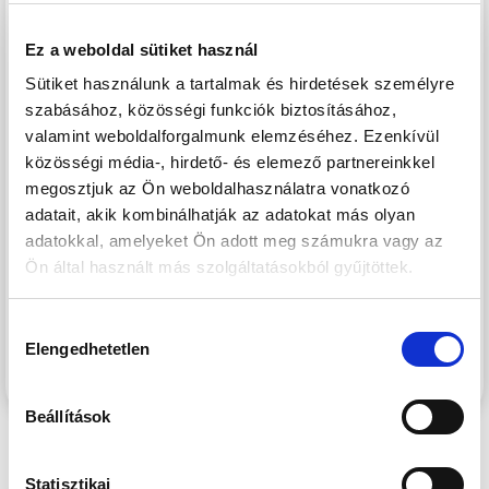
Lokáció
Budapest egyik leggyorsabban fejlődő kerületének
Ez a weboldal sütiket használ
központi területén, a XIII. kerületben, a Városligettől és a
Sütiket használunk a tartalmak és hirdetések személyre
megújuló Nyugati pályaudvartól sétatávolságra épül. A
szabásához, közösségi funkciók biztosításához,
Nyugati pályaudvar környéke az elkövetkezendő években
valamint weboldalforgalmunk elemzéséhez. Ezenkívül
szinte teljesen megújul, a XIII. kerületben elhelyezkedő
közösségi média-, hirdető- és elemező partnereinkkel
Szabolcs utcában, illetve közvetlen környezetében számos
megosztjuk az Ön weboldalhasználatra vonatkozó
új építésű ingatlan épült, melyek jelentős értéknövekedést
adatait, akik kombinálhatják az adatokat más olyan
kínálnak a környéken ingatlant vásárlóknak. A több
adatokkal, amelyeket Ön adott meg számukra vagy az
Ön által használt más szolgáltatásokból gyűjtöttek.
ütemben megvalósuló lakóingatlanfejlesztések hatalmas
zöld parkot ölelnek körül, így a lakók akár az erkélyen ülve
is élvezhetik a csendet, nyugalmat és zöld környezetet egy
Hozzájárulás
Elengedhetetlen
kiválasztása
központi, belvárosi környezetben is.
Beállítások
Statisztikai