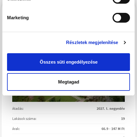
WESTSIDE GRAND 2
Marketing
Részletek megjelenítése
Összes süti engedélyezése
Megtagad
Átadás:
2027. I. negyedév
Lakások száma:
19
Árak:
66.9 - 147 M Ft