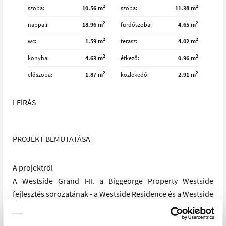
2
2
szoba
10.56 m
szoba
11.38 m
2
2
nappali
18.96 m
fürdőszoba
4.65 m
2
2
wc
1.59 m
terasz
4.02 m
2
2
konyha
4.63 m
étkező
0.96 m
2
2
előszoba
1.87 m
közlekedő
2.91 m
LEÍRÁS
PROJEKT BEMUTATÁSA
A projektről
A Westside Grand I-II. a Biggeorge Property Westside
fejlesztés sorozatának - a Westside Residence és a Westside
Gardent követően - legújabb tagja.