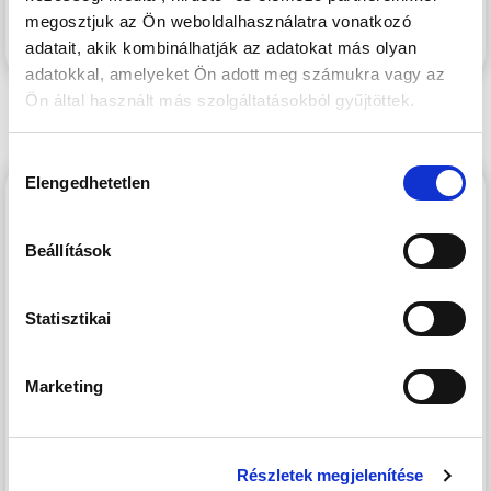
központi, belvárosi környezetben is.
megosztjuk az Ön weboldalhasználatra vonatkozó
adatait, akik kombinálhatják az adatokat más olyan
adatokkal, amelyeket Ön adott meg számukra vagy az
Ön által használt más szolgáltatásokból gyűjtöttek.
Hozzájárulás
Elengedhetetlen
kiválasztása
WESTSIDE GRAND 2
Beállítások
Statisztikai
Marketing
Részletek megjelenítése