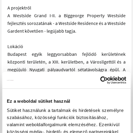
A projektről
A Westside Grand I-II. a Biggeorge Property Westside
fejlesztés sorozatának - a Westside Residence és a Westside
Gardent követően - legújabb tagja.
Lokáció
Budapest egyik leggyorsabban fejlődő kerületének
központi területén, a XIII. kerületben, a Városligettől és a
megújuló Nyugati pályaudvartól sétatávolságra épül. A
Nyugati pályaudvar környéke az elkövetkezendő években
szinte teljesen megújul, a XIII. kerületben elhelyezkedő
Szabolcs utcában, illetve közvetlen környezetében számos
új építésű ingatlan épült, melyek jelentős értéknövekedést
Ez a weboldal sütiket használ
kínálnak a környéken ingatlant vásárlóknak. A több
Sütiket használunk a tartalmak és hirdetések személyre
ütemben megvalósuló lakóingatlanfejlesztések hatalmas
szabásához, közösségi funkciók biztosításához,
zöld parkot ölelnek körül, így a lakók akár az erkélyen ülve
valamint weboldalforgalmunk elemzéséhez. Ezenkívül
is élvezhetik a csendet, nyugalmat és zöld környezetet egy
közösségi média-, hirdető- és elemező partnereinkkel