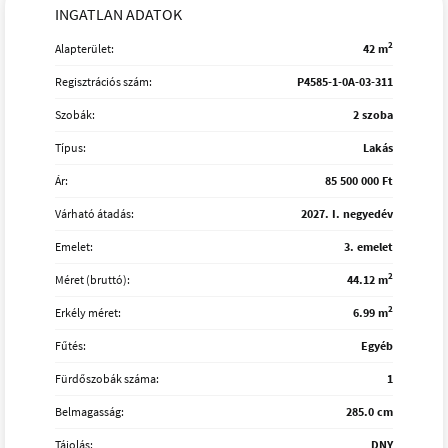
INGATLAN ADATOK
2
Alapterület:
42 m
Regisztrációs szám:
P4585-1-0A-03-311
Szobák:
2 szoba
Típus:
Lakás
Ár:
85 500 000 Ft
Várható átadás:
2027. I. negyedév
Emelet:
3. emelet
2
Méret (bruttó):
44.12 m
2
Erkély méret:
6.99 m
Fűtés:
Egyéb
Fürdőszobák száma:
1
Belmagasság:
285.0 cm
Tájolás:
DNY