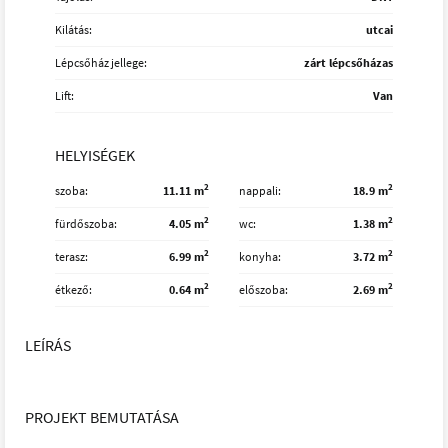
Kilátás:
utcai
Lépcsőház jellege:
zárt lépcsőházas
Lift:
Van
HELYISÉGEK
2
2
szoba
11.11 m
nappali
18.9 m
2
2
fürdőszoba
4.05 m
wc
1.38 m
2
2
terasz
6.99 m
konyha
3.72 m
2
2
étkező
0.64 m
előszoba
2.69 m
LEÍRÁS
PROJEKT BEMUTATÁSA