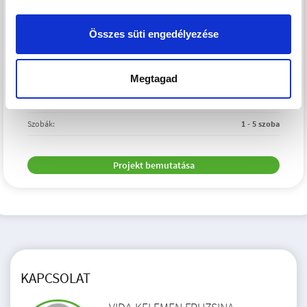
Összes süti engedélyezése
Átadás:
2027. I. negyedév
Lakások száma:
19
Megtagad
Árak:
66.9 - 147 M Ft
2
Méret:
30 - 85 m
Szobák:
1 - 5 szoba
Projekt bemutatása
KAPCSOLAT