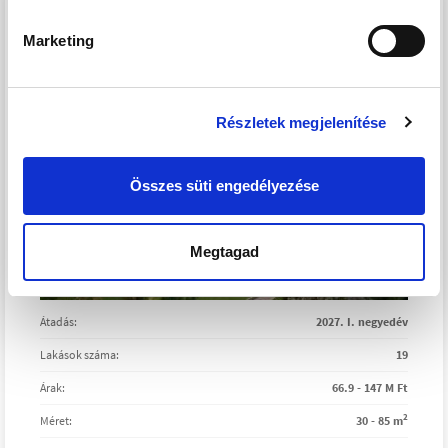
Marketing
Részletek megjelenítése
Összes süti engedélyezése
Megtagad
Átadás:
2027. I. negyedév
Lakások száma:
19
Árak:
66.9 - 147 M Ft
2
Méret:
30 - 85 m