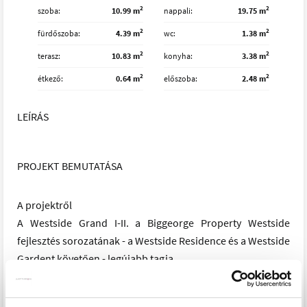
2
2
szoba
10.99 m
nappali
19.75 m
2
2
fürdőszoba
4.39 m
wc
1.38 m
2
2
terasz
10.83 m
konyha
3.38 m
2
2
étkező
0.64 m
előszoba
2.48 m
LEÍRÁS
PROJEKT BEMUTATÁSA
A projektről
A Westside Grand I-II. a Biggeorge Property Westside
fejlesztés sorozatának - a Westside Residence és a Westside
Gardent követően - legújabb tagja.
Lokáció