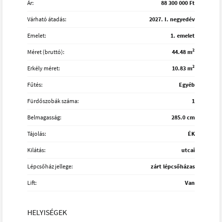
Ár:
88 300 000 Ft
Várható átadás:
2027. I. negyedév
Emelet:
1. emelet
2
Méret (bruttó):
44.48 m
2
Erkély méret:
10.83 m
Fűtés:
Egyéb
Fürdőszobák száma:
1
Belmagasság:
285.0 cm
Tájolás:
ÉK
Kilátás:
utcai
Lépcsőház jellege:
zárt lépcsőházas
Lift:
Van
HELYISÉGEK