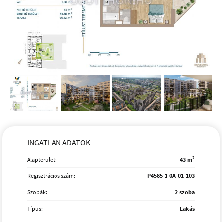
INGATLAN ADATOK
2
Alapterület:
43 m
Regisztrációs szám:
P4585-1-0A-01-103
Szobák:
2 szoba
Típus:
Lakás