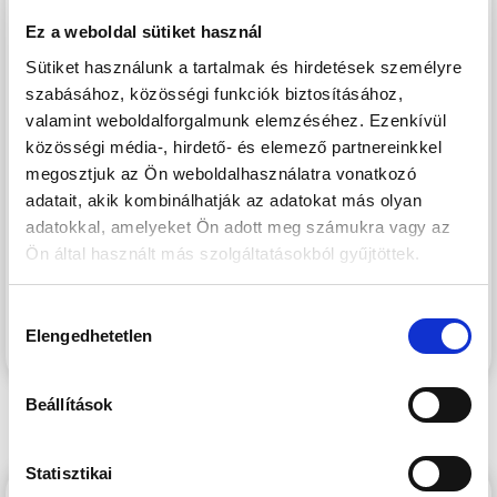
Budapest egyik leggyorsabban fejlődő kerületének
Ez a weboldal sütiket használ
központi területén, a XIII. kerületben, a Városligettől és a
megújuló Nyugati pályaudvartól sétatávolságra épül. A
Sütiket használunk a tartalmak és hirdetések személyre
Nyugati pályaudvar környéke az elkövetkezendő években
szabásához, közösségi funkciók biztosításához,
valamint weboldalforgalmunk elemzéséhez. Ezenkívül
szinte teljesen megújul, a XIII. kerületben elhelyezkedő
közösségi média-, hirdető- és elemező partnereinkkel
Szabolcs utcában, illetve közvetlen környezetében számos
megosztjuk az Ön weboldalhasználatra vonatkozó
új építésű ingatlan épült, melyek jelentős értéknövekedést
adatait, akik kombinálhatják az adatokat más olyan
kínálnak a környéken ingatlant vásárlóknak. A több
adatokkal, amelyeket Ön adott meg számukra vagy az
ütemben megvalósuló lakóingatlanfejlesztések hatalmas
Ön által használt más szolgáltatásokból gyűjtöttek.
zöld parkot ölelnek körül, így a lakók akár az erkélyen ülve
is élvezhetik a csendet, nyugalmat és zöld környezetet egy
Hozzájárulás
központi, belvárosi környezetben is.
Elengedhetetlen
kiválasztása
Beállítások
Statisztikai
WESTSIDE GRAND 2