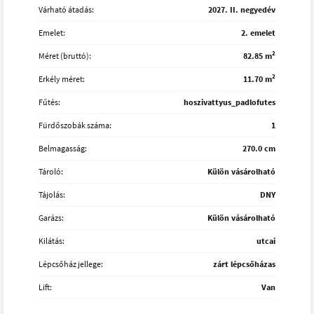
Várható átadás:
2027. II. negyedév
Emelet:
2. emelet
2
Méret (bruttó):
82.85 m
2
Erkély méret:
11.70 m
Fűtés:
hoszivattyus_padlofutes
Fürdőszobák száma:
1
Belmagasság:
270.0 cm
Tároló:
Külön vásárolható
Tájolás:
DNY
Garázs:
Külön vásárolható
Kilátás:
utcai
Lépcsőház jellege:
zárt lépcsőházas
Lift:
Van