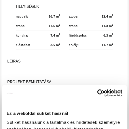
HELYISÉGEK
2
2
nappali
16.7 m
szoba
12.4 m
2
2
szoba
12.6 m
szoba
11.8 m
2
2
konyha
7.4 m
fürdőszoba
6.3 m
2
2
előszoba
8.5 m
erkély
11.7 m
LEÍRÁS
PROJEKT BEMUTATÁSA
A XIII. kerület egyik kiváló lokációjában épülő, modern 22
lakásos társasház prémium minőséget és korszerű műszaki
megoldásokat kínál. Az 5 emeletes épületben udvari és
Ez a weboldal sütiket használ
utcai nézetű lakások is elérhetők, energiatakarékos
Sütiket használunk a tartalmak és hirdetések személyre
hőszivattyús rendszerrel és kényelmes padlófűtéssel