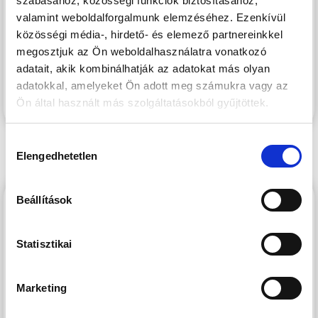
szabásához, közösségi funkciók biztosításához,
felszerelve. A projekt ideális választás saját otthonnak és
valamint weboldalforgalmunk elemzéséhez. Ezenkívül
befektetésnek egyaránt. A műszaki átadás várható
közösségi média-, hirdető- és elemező partnereinkkel
időpontja: 2027 június.
megosztjuk az Ön weboldalhasználatra vonatkozó
adatait, akik kombinálhatják az adatokat más olyan
adatokkal, amelyeket Ön adott meg számukra vagy az
Keressen minket bizalommal!
Ön által használt más szolgáltatásokból gyűjtöttek.
Hozzájárulás
Elengedhetetlen
kiválasztása
CORNER31
Beállítások
Statisztikai
Marketing