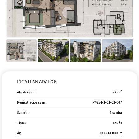
INGATLAN ADATOK
2
Alapterület:
77 m
Regisztrációs szám:
P4854-1-01-02-007
Szobák:
4 szoba
Típus:
Lakás
Ár:
103 318 000 Ft