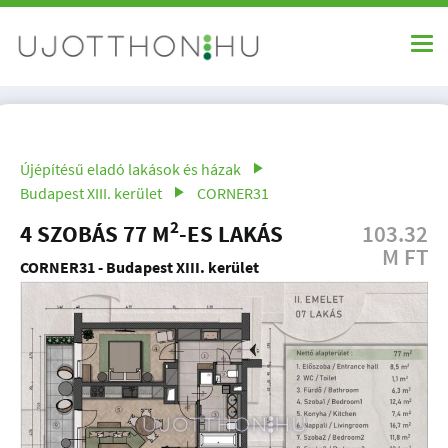
Újépítésű eladó lakások és házak
Budapest XIII. kerület
CORNER31
2
4 SZOBÁS 77 M
-ES LAKÁS
103.32
M FT
CORNER31 - Budapest XIII. kerület