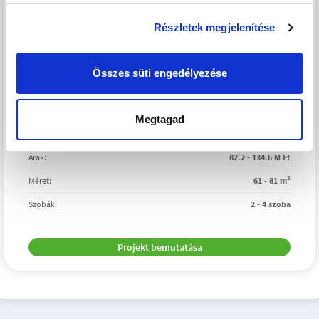
Részletek megjelenítése
Összes süti engedélyezése
Átadás:
2027. II. negyedév
Megtagad
Lakások száma:
8
Árak:
82.2 - 134.6 M Ft
2
Méret:
61 - 81 m
Szobák:
2 - 4 szoba
Projekt bemutatása