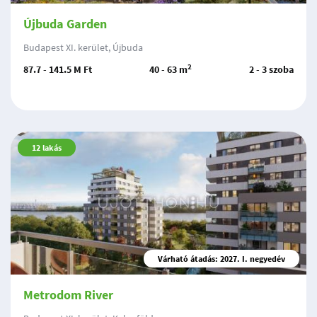
Újbuda Garden
Budapest XI. kerület, Újbuda
2
87.7 - 141.5 M Ft
40 - 63 m
2 - 3 szoba
12
lakás
Várható átadás: 2027. I. negyedév
Metrodom River