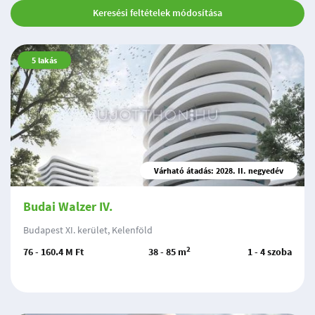
Keresési feltételek módosítása
5
lakás
Várható átadás: 2028. II. negyedév
Budai Walzer IV.
Budapest XI. kerület, Kelenföld
2
76 - 160.4 M Ft
38 - 85 m
1 - 4 szoba