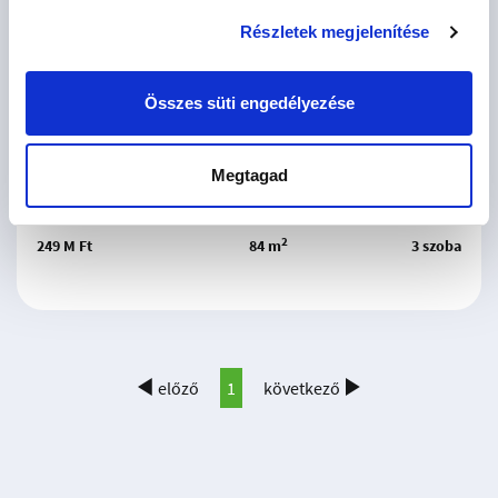
Részletek megjelenítése
Összes süti engedélyezése
Várható átadás: 2026. III. negyedév
NF11
Megtagad
Budapest XI. kerület, Őrmező
2
249 M Ft
84 m
3 szoba
előző
1
következő