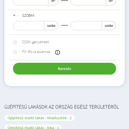
m
m
SZOBÁK
szoba
szoba
CSOK igényelhető
FIX 3%-ra alkalmas
Keresés
ÚJÉPÍTÉSŰ LAKÁSOK AZ ORSZÁG EGÉSZ TERÜLETÉRŐL
Újépítésű eladó lakás - Abádszalók
2
Újépítésű eladó lakás - Ajka
1