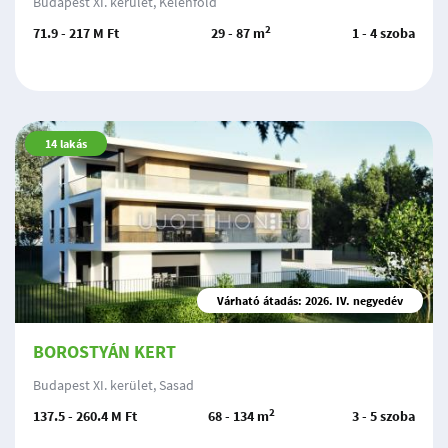
Budapest XI. kerület, Kelenföld
2
71.9 - 217 M Ft
29 - 87 m
1 - 4 szoba
14
lakás
Várható átadás: 2026. IV. negyedév
BOROSTYÁN KERT
Budapest XI. kerület, Sasad
2
137.5 - 260.4 M Ft
68 - 134 m
3 - 5 szoba