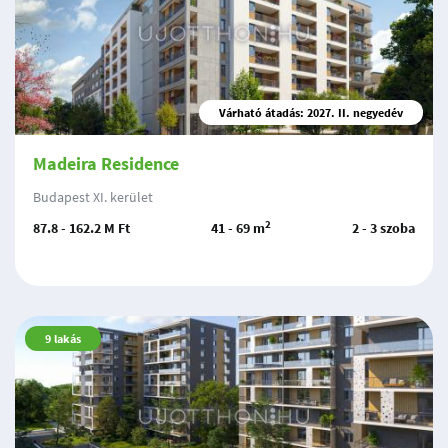
Várható átadás: 2027. II. negyedév
Madeira Residence
Budapest XI. kerület
2
87.8 - 162.2 M Ft
41 - 69 m
2 - 3 szoba
9
lakás