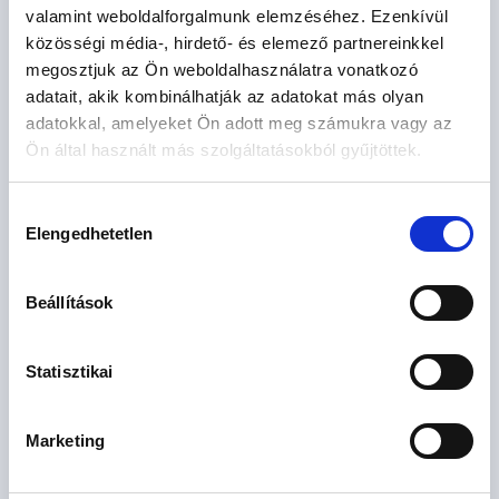
valamint weboldalforgalmunk elemzéséhez. Ezenkívül
4
lakás
közösségi média-, hirdető- és elemező partnereinkkel
megosztjuk az Ön weboldalhasználatra vonatkozó
adatait, akik kombinálhatják az adatokat más olyan
adatokkal, amelyeket Ön adott meg számukra vagy az
Ön által használt más szolgáltatásokból gyűjtöttek.
Várható átadás: 2026. IV. negyedév
Hozzájárulás
Elengedhetetlen
kiválasztása
HATÁG LAKÓUDVAR
Budapest XI. kerület, Spanyolrét
Beállítások
2
214 - 227.2 M Ft
120 - 124 m
5 szoba
Statisztikai
Marketing
1
lakás