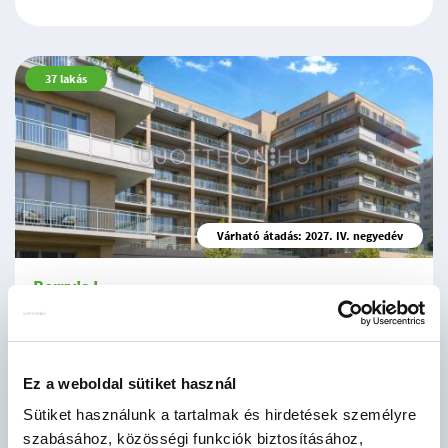
37
lakás
Várható átadás: 2027. IV. negyedév
Berry's I.
Budapest XI. kerület, Kelenföld
2
71.3 - 202.4 M Ft
33 - 118 m
1 - 4 szoba
Ez a weboldal sütiket használ
Sütiket használunk a tartalmak és hirdetések személyre
szabásához, közösségi funkciók biztosításához,