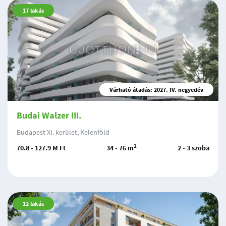
17
lakás
Várható átadás: 2027. IV. negyedév
Budai Walzer III.
Budapest XI. kerület, Kelenföld
2
70.8 - 127.9 M Ft
34 - 76 m
2 - 3 szoba
12
lakás