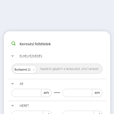
Keresési feltételek
ELHELYEZKEDÉS
Budapest 11
ÁR
M Ft
M Ft
MÉRET
2
2