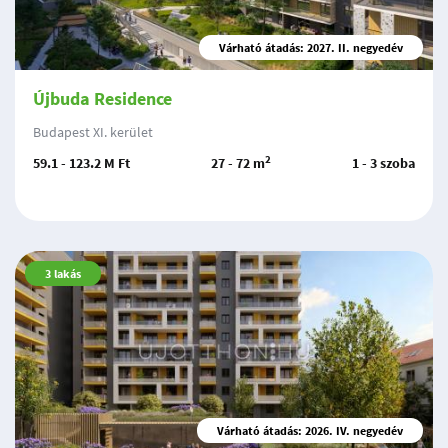
Várható átadás: 2027. II. negyedév
Újbuda Residence
Budapest XI. kerület
2
59.1 - 123.2 M Ft
27 - 72 m
1 - 3 szoba
3
lakás
Várható átadás: 2026. IV. negyedév