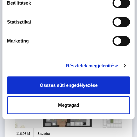
Beállítások
Statisztikai
Marketing
169.02 M
4 szoba
Ft
7. emelet
2
75 m
Részletek megjelenítése
Összes süti engedélyezése
Megtagad
116.96 M
3 szoba