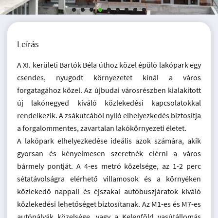
Leírás
A XI. kerületi Bartók Béla úthoz közel épülő lakópark egy
csendes, nyugodt környezetet kínál a város
forgatagához közel. Az újbudai városrészben kialakított
új lakónegyed kiváló közlekedési kapcsolatokkal
rendelkezik. A zsákutcából nyíló elhelyezkedés biztosítja
a forgalommentes, zavartalan lakókörnyezeti életet.
A lakópark elhelyezkedése ideális azok számára, akik
gyorsan és kényelmesen szeretnék elérni a város
bármely pontját. A 4-es metró közelsége, az 1-2 perc
sétatávolságra elérhető villamosok és a környéken
közlekedő nappali és éjszakai autóbuszjáratok kiváló
közlekedési lehetőséget biztosítanak. Az M1-es és M7-es
autópályák közelsége, vagy a Kelenföld vasútállomás