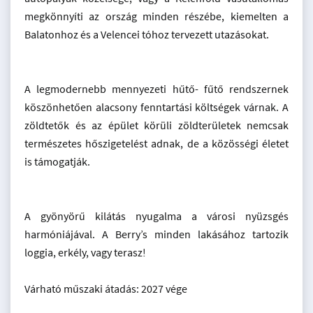
megkönnyíti az ország minden részébe, kiemelten a
Balatonhoz és a Velencei tóhoz tervezett utazásokat.
A legmodernebb mennyezeti hűtő- fűtő rendszernek
köszönhetően alacsony fenntartási költségek várnak. A
zöldtetők és az épület körüli zöldterületek nemcsak
természetes hőszigetelést adnak, de a közösségi életet
is támogatják.
A gyönyörű kilátás nyugalma a városi nyüzsgés
harmóniájával. A Berry’s minden lakásához tartozik
loggia, erkély, vagy terasz!
Várható műszaki átadás: 2027 vége