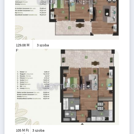
129.08 M
3 szoba
Ft
4. emelet
2
73 m
105 M Ft
3 szoba