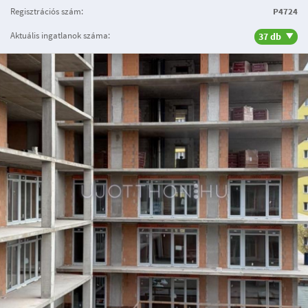
Regisztrációs szám:
P4724
Aktuális ingatlanok száma:
37 db