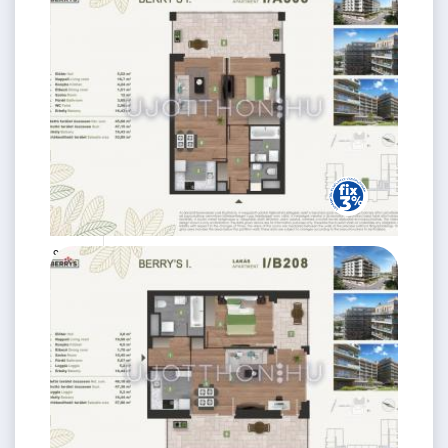
92.4 M Ft
2 szoba
2
46 m
5.
emelet