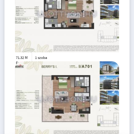
71.32 M
1 szoba
Ft
3. emelet
2
38 m