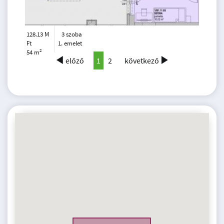
128.13 M
3 szoba
Ft
1. emelet
2
54 m
előző
1
2
következő