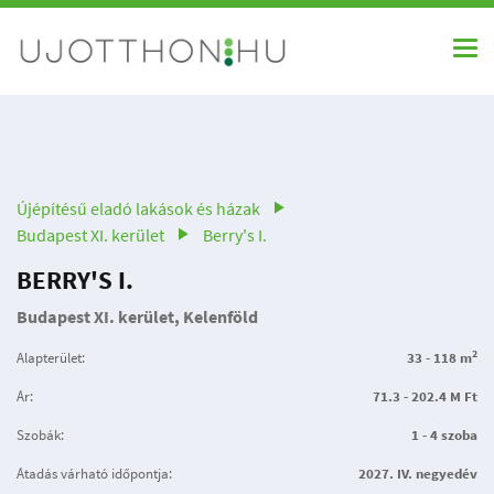
Újépítésű eladó lakások és házak
Budapest XI. kerület
Berry's I.
BERRY'S I.
Budapest XI. kerület, Kelenföld
2
Alapterület:
33 - 118 m
Ár:
71.3 - 202.4 M Ft
Szobák:
1 - 4 szoba
Átadás várható időpontja:
2027. IV. negyedév