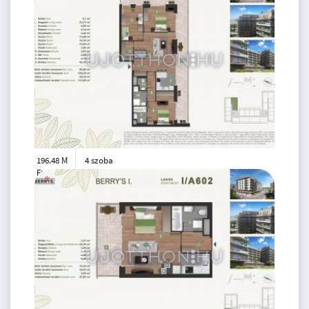
196.48 M
4 szoba
Ft
7. emelet
2
97 m