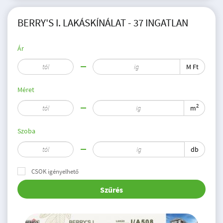
BERRY'S I. LAKÁSKÍNÁLAT - 37 INGATLAN
Ár
M Ft
Méret
2
m
Szoba
db
CSOK igényelhető
Szűrés