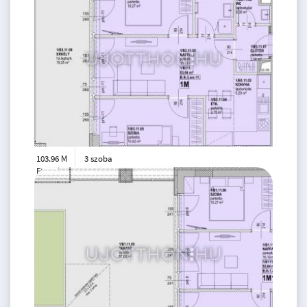
103.96 M
3 szoba
Ft
3. emelet
2
54 m