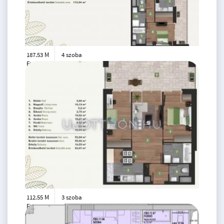
187.53 M
4 szoba
Ft
4. emelet
2
97 m
112.55 M
3 szoba
Ft
4. emelet
2
54 m