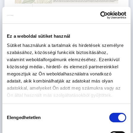
110.65 M
1 szoba
Ft
7. emelet
2
41 m
Ez a weboldal sütiket használ
Sütiket használunk a tartalmak és hirdetések személyre
szabásához, közösségi funkciók biztosításához,
valamint weboldalforgalmunk elemzéséhez. Ezenkívül
közösségi média-, hirdető- és elemező partnereinkkel
megosztjuk az Ön weboldalhasználatra vonatkozó
adatait, akik kombinálhatják az adatokat más olyan
adatokkal, amelyeket Ön adott meg számukra vagy az
104.89 M
2 szoba
Ön által használt más szolgáltatásokból gyűjtöttek.
Ft
7. emelet
2
CSOK igényelhető
46 m
Hozzájárulás
Elengedhetetlen
kiválasztása