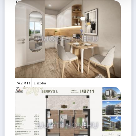
Ft
6. emelet
2
54 m
74.2 M Ft
1 szoba
2
33 m
6.
emelet