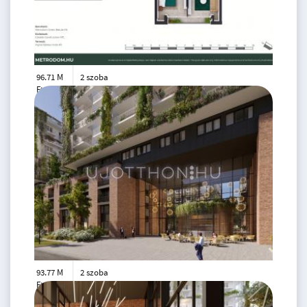
96.71 M
2 szoba
Ft
3. emelet
2
47 m
93.77 M
2 szoba
Ft
1. emelet
2
48 m