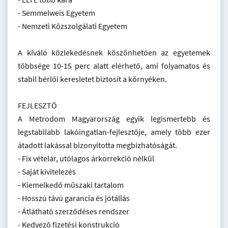
- Semmelweis Egyetem
- Nemzeti Közszolgálati Egyetem
A kiváló közlekedésnek köszönhetően az egyetemek
többsége 10-15 perc alatt elérhető, ami folyamatos és
stabil bérlői keresletet biztosít a környéken.
FEJLESZTŐ
A Metrodom Magyarország egyik legismertebb és
legstabilabb lakóingatlan-fejlesztője, amely több ezer
átadott lakással bizonyította megbízhatóságát.
- Fix vételár, utólagos árkorrekció nélkül
- Saját kivitelezés
- Kiemelkedő műszaki tartalom
- Hosszú távú garancia és jótállás
- Átlátható szerződéses rendszer
- Kedvező fizetési konstrukció