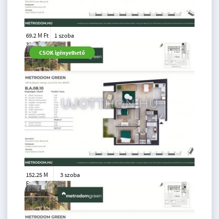
69.2 M Ft
1 szoba
2
33 m
1.
CSOK igényelhető
emelet
152.25 M
3 szoba
Ft
8. emelet
2
71 m