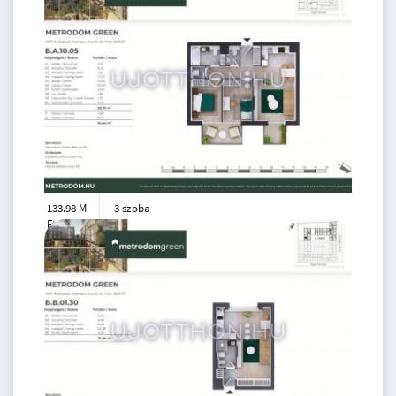
133.98 M
3 szoba
Ft
10. emelet
2
60 m