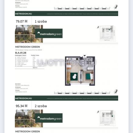
79.07 M
1 szoba
Ft
1. emelet
2
38 m
95.34 M
2 szoba
Ft
1. emelet
2
48 m