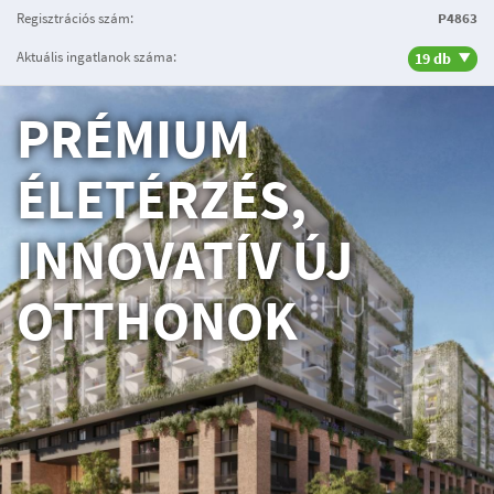
Regisztrációs szám:
P4863
Aktuális ingatlanok száma:
19 db
PRÉMIUM
ÉLETÉRZÉS,
INNOVATÍV ÚJ
OTTHONOK