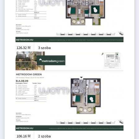
126.32 M
3 szoba
Ft
7. emelet
2
60 m
106.16 M
2 szoba