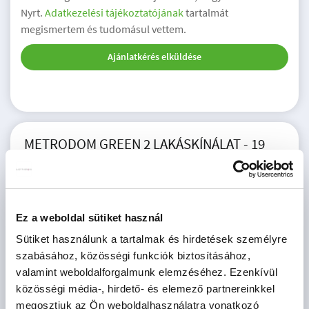
Nyrt.
Adatkezelési tájékoztatójának
tartalmát
megismertem és tudomásul vettem.
Ajánlatkérés elküldése
METRODOM GREEN 2 LAKÁSKÍNÁLAT - 19
INGATLAN
Ár
Ez a weboldal sütiket használ
M Ft
Sütiket használunk a tartalmak és hirdetések személyre
Méret
szabásához, közösségi funkciók biztosításához,
valamint weboldalforgalmunk elemzéséhez. Ezenkívül
2
m
közösségi média-, hirdető- és elemező partnereinkkel
megosztjuk az Ön weboldalhasználatra vonatkozó