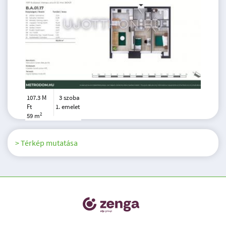
107.3 M
3 szoba
Ft
1. emelet
2
59 m
> Térkép mutatása