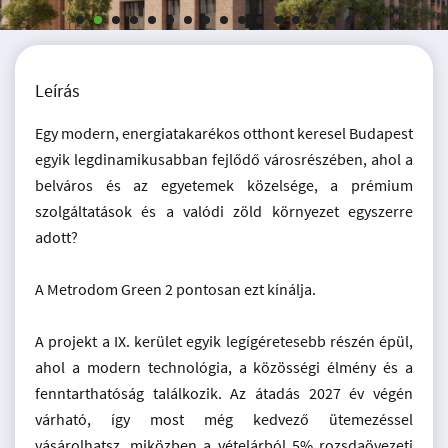
Leírás
Egy modern, energiatakarékos otthont keresel Budapest
egyik legdinamikusabban fejlődő városrészében, ahol a
belváros és az egyetemek közelsége, a prémium
szolgáltatások és a valódi zöld környezet egyszerre
adott?
A Metrodom Green 2 pontosan ezt kínálja.
A projekt a IX. kerület egyik legígéretesebb részén épül,
ahol a modern technológia, a közösségi élmény és a
fenntarthatóság találkozik. Az átadás 2027 év végén
várható, így most még kedvező ütemezéssel
vásárolhatsz, miközben a vételárból 5% rozsdaövezeti