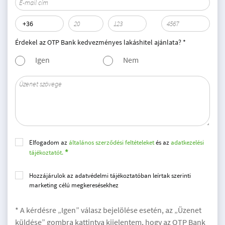
Érdekel az OTP Bank kedvezményes lakáshitel ajánlata? *
Igen
Nem
Elfogadom az
általános szerződési feltételeket
és az
adatkezelési
tájékoztatót.
Hozzájárulok az adatvédelmi tájékoztatóban leírtak szerinti
marketing célú megkeresésekhez
* A kérdésre „Igen” válasz bejelölése esetén, az „Üzenet
küldése” gombra kattintva kijelentem, hogy az OTP Bank