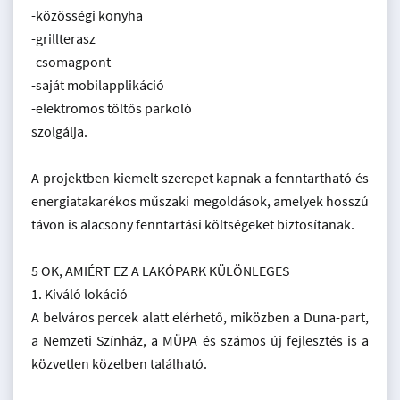
-közösségi konyha
-grillterasz
-csomagpont
-saját mobilapplikáció
-elektromos töltős parkoló
szolgálja.
A projektben kiemelt szerepet kapnak a fenntartható és
energiatakarékos műszaki megoldások, amelyek hosszú
távon is alacsony fenntartási költségeket biztosítanak.
5 OK, AMIÉRT EZ A LAKÓPARK KÜLÖNLEGES
1. Kiváló lokáció
A belváros percek alatt elérhető, miközben a Duna-part,
a Nemzeti Színház, a MÜPA és számos új fejlesztés is a
közvetlen közelben található.