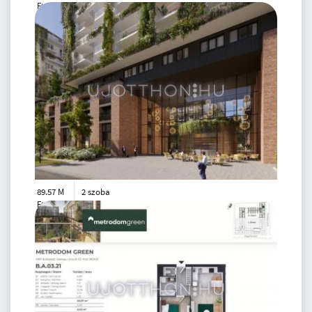
Ft
8. emelet
2
46 m
89.57 M
2 szoba
Ft
1. emelet
2
46 m