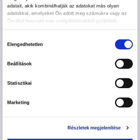
Szoba
adatait, akik kombinálhatják az adatokat más olyan
db
adatokkal, amelyeket Ön adott meg számukra vagy az
Ön által használt más szolgáltatásokból gyűjtöttek.
CSOK igényelhető
Szűrés
Hozzájárulás
Elengedhetetlen
kiválasztása
Beállítások
Statisztikai
Marketing
Részletek megjelenítése
102.06 M
2 szoba