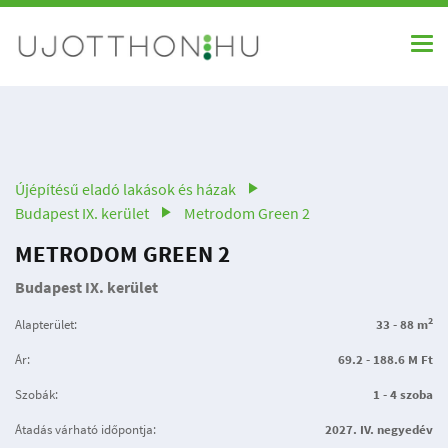
Újépítésű eladó lakások és házak
Budapest IX. kerület
Metrodom Green 2
METRODOM GREEN 2
Budapest IX. kerület
2
Alapterület:
33 - 88 m
Ár:
69.2 - 188.6 M Ft
Szobák:
1 - 4 szoba
Átadás várható időpontja:
2027. IV. negyedév