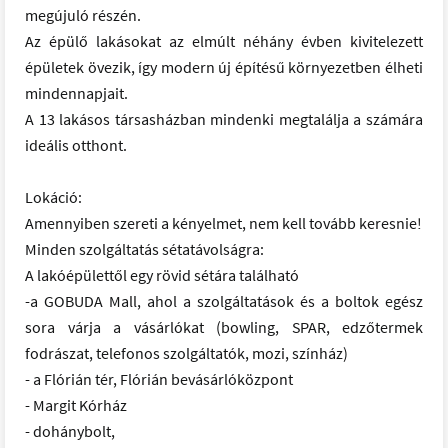
megújuló részén.
Az épülő lakásokat az elmúlt néhány évben kivitelezett
épületek övezik, így modern új építésű környezetben élheti
mindennapjait.
A 13 lakásos társasházban mindenki megtalálja a számára
ideális otthont.
Lokáció:
Amennyiben szereti a kényelmet, nem kell tovább keresnie!
Minden szolgáltatás sétatávolságra:
A lakóépülettől egy rövid sétára található
-a GOBUDA Mall, ahol a szolgáltatások és a boltok egész
sora várja a vásárlókat (bowling, SPAR, edzőtermek
fodrászat, telefonos szolgáltatók, mozi, színház)
- a Flórián tér, Flórián bevásárlóközpont
- Margit Kórház
- dohánybolt,