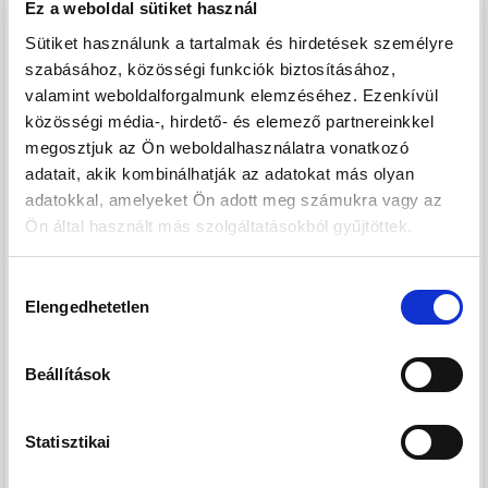
Befektetőknek:
Ez a weboldal sütiket használ
Kis lakások tökéletes tömegközlekedéssel és ennyi
Sütiket használunk a tartalmak és hirdetések személyre
szolgáltatással a közelben mindig kiváló választásnak
szabásához, közösségi funkciók biztosításához,
bizonyulnak!
valamint weboldalforgalmunk elemzéséhez. Ezenkívül
közösségi média-, hirdető- és elemező partnereinkkel
Otthont keresőknek:
megosztjuk az Ön weboldalhasználatra vonatkozó
A nappali+1 szobás lakásoktól egészen akár nappali plusz 4
adatait, akik kombinálhatják az adatokat más olyan
adatokkal, amelyeket Ön adott meg számukra vagy az
hálószobás elrendezéssel, tökéletes választás lehet
Ön által használt más szolgáltatásokból gyűjtöttek.
családoknak vagy azoknak, akik szívesen fogadnak
vendégeket.
A tágas és élhető terek ideális otthoni környezetet
Hozzájárulás
Elengedhetetlen
kiválasztása
biztosítanak a mindennapi élethez.
Miért szeretne itt otthont vásárolni?
- kis lakásszámú épület
Beállítások
- verhetetlen lokáció
- kiváló tömegközlekedés, az Árpád-híd és a Margit-híd
Statisztikai
percek alatt elérhető!
- kiemelkedő műszaki tartalom