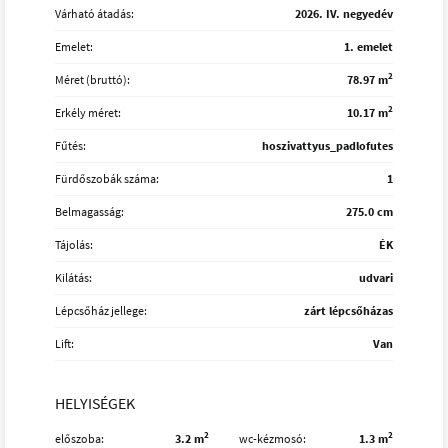
Várható átadás:
2026. IV. negyedév
Emelet:
1. emelet
2
Méret (bruttó):
78.97 m
2
Erkély méret:
10.17 m
Fűtés:
hoszivattyus_padlofutes
Fürdőszobák száma:
1
Belmagasság:
275.0 cm
Tájolás:
ÉK
Kilátás:
udvari
Lépcsőház jellege:
zárt lépcsőházas
Lift:
Van
HELYISÉGEK
2
2
előszoba
3.2 m
wc-kézmosó
1.3 m