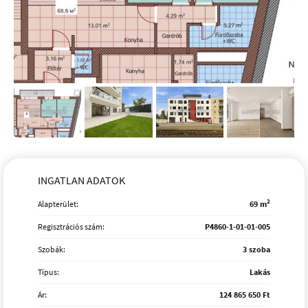
INGATLAN ADATOK
2
Alapterület:
69 m
Regisztrációs szám:
P4860-1-01-01-005
Szobák:
3 szoba
Típus:
Lakás
Ár:
124 865 650 Ft