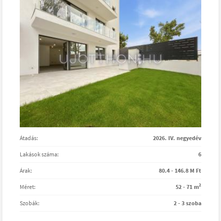
Átadás:
2026. IV. negyedév
Lakások száma:
6
Árak:
80.4 - 146.8 M Ft
2
Méret:
52 - 71 m
Szobák:
2 - 3 szoba