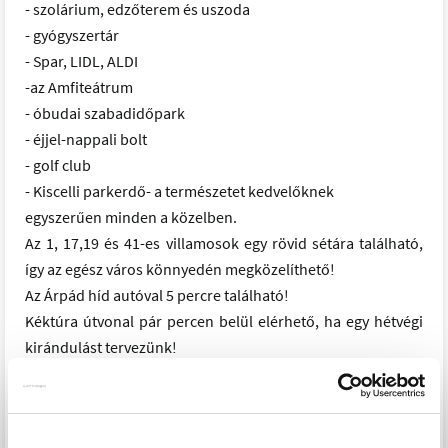
- szolárium, edzőterem és uszoda
- gyógyszertár
- Spar, LIDL, ALDI
-az Amfiteátrum
- óbudai szabadidőpark
- éjjel-nappali bolt
- golf club
- Kiscelli parkerdő- a természetet kedvelőknek
egyszerűen minden a közelben.
Az 1, 17,19 és 41-es villamosok egy rövid sétára található,
így az egész város könnyedén megközelíthető!
Az Árpád híd autóval 5 percre található!
Kéktúra útvonal pár percen belül elérhető, ha egy hétvégi
kirándulást tervezünk!
A British School és az AKG szintén 5 percre található!
LEHETŐSÉGEK: