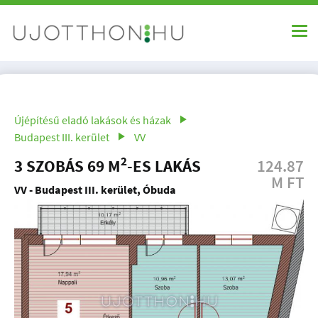
Újépítésű eladó lakások és házak
Budapest III. kerület
VV
2
3 SZOBÁS 69 M
-ES LAKÁS
124.87
M FT
VV - Budapest III. kerület, Óbuda