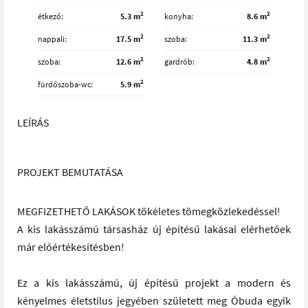
2
2
étkező
5.3 m
konyha
8.6 m
2
2
nappali
17.5 m
szoba
11.3 m
2
2
szoba
12.6 m
gardrób
4.8 m
2
fürdőszoba-wc
5.9 m
LEÍRÁS
PROJEKT BEMUTATÁSA
MEGFIZETHETŐ LAKÁSOK tökéletes tömegközlekedéssel!
A kis lakásszámú társasház új építésű lakásai elérhetőek
már előértékesítésben!
Ez a kis lakásszámú, új építésű projekt a modern és
kényelmes életstílus jegyében született meg Óbuda egyik