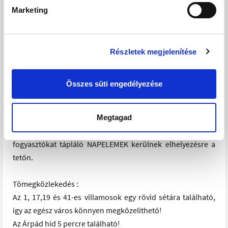
Marketing
- extra alacsony rezsi költség és környezettudatosság
Műszaki tartalomról néhány sor:
- hőszivattyús fűtés
Részletek megjelenítése
- hangszigetelt biztonsági ajtó
- Silka tűz és hanggátló tégla, itt a privátszféra biztosított, a
Összes süti engedélyezése
szomszédból nem szűrődnek át a kellemetlen hangok!
- kőzetgyapot hőszigetelés és 3 rétegű üvegezéssel ellátott
nyílászárók- az alacsony rezsi jegyében!
Megtagad
- a közösköltség minimalizálása céljából, a közösségi
fogyasztókat tápláló NAPELEMEK kerülnek elhelyezésre a
tetőn.
Tömegközlekedés :
Az 1, 17,19 és 41-es villamosok egy rövid sétára található,
így az egész város könnyen megközelíthető!
Az Árpád híd 5 percre található!