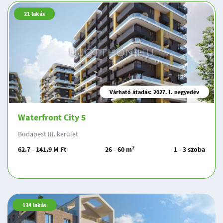
21
lakás
Várható átadás: 2027. I. negyedév
Waterfront City 5
Budapest III. kerület
2
62.7 - 141.9 M Ft
26 - 60 m
1 - 3 szoba
134
lakás