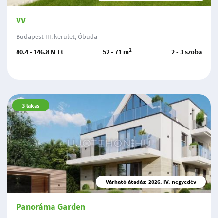
VV
Budapest III. kerület, Óbuda
2
80.4 - 146.8 M Ft
52 - 71 m
2 - 3 szoba
3
lakás
Várható átadás: 2026. IV. negyedév
Panoráma Garden