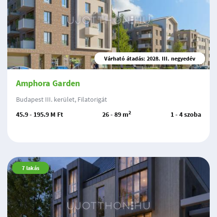
Várható átadás: 2028. III. negyedév
Amphora Garden
Budapest III. kerület, Filatorigát
2
45.9 - 195.9 M Ft
26 - 89 m
1 - 4 szoba
7
lakás