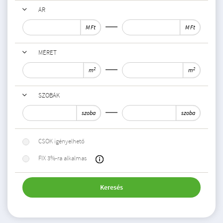
ÁR
M Ft
M Ft
MÉRET
2
2
m
m
SZOBÁK
szoba
szoba
CSOK igényelhető
FIX 3%-ra alkalmas
Keresés