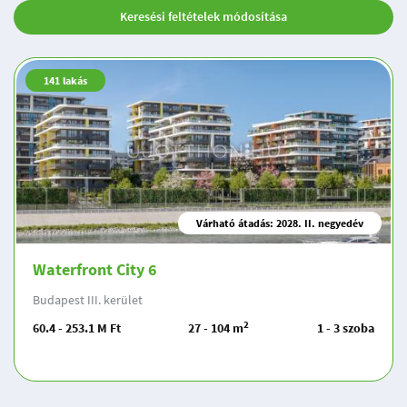
Keresési feltételek módosítása
141
lakás
Várható átadás: 2028. II. negyedév
Waterfront City 6
Budapest III. kerület
2
60.4 - 253.1 M Ft
27 - 104 m
1 - 3 szoba