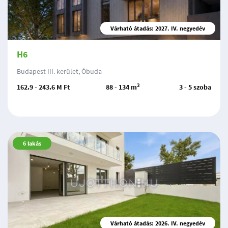
Várható átadás: 2027. IV. negyedév
H6
Budapest III. kerület, Óbuda
2
162.9 - 243.6 M Ft
88 - 134 m
3 - 5 szoba
6
lakás
Várható átadás: 2026. IV. negyedév