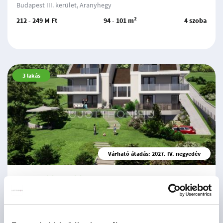
Budapest III. kerület, Aranyhegy
2
212 - 249 M Ft
94 - 101 m
4 szoba
3
lakás
Várható átadás: 2027. IV. negyedév
ForestSide Residence
Budapest III. kerület, Hegyoldal
2
178.2 - 288.2 M Ft
70 - 119 m
3 - 5 szoba