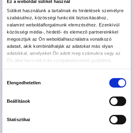
Ez a weboldal sütiket használ
Sütiket használunk a tartalmak és hirdetések személyre
szabásához, közösségi funkciók biztosításához,
valamint weboldalforgalmunk elemzéséhez. Ezenkívül
12
lakás
közösségi média-, hirdető- és elemező partnereinkkel
megosztjuk az Ön weboldalhasználatra vonatkozó
adatait, akik kombinálhatják az adatokat más olyan
adatokkal, amelyeket Ön adott meg számukra vagy az
Ön által használt más szolgáltatásokból gyűjtöttek.
Várható átadás: 2027. IV. negyedév
Hozzájárulás
Elengedhetetlen
kiválasztása
Prestige liget
Budapest III. kerület, Harsánylejtő
Beállítások
2
179.9 - 399.9 M Ft
55 - 181 m
2 - 4 szoba
Statisztikai