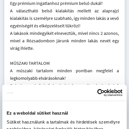
Egy prémium ingatlanhoz prémium belső dukál!
A választható belső kialakítás mellett az alaprajzi
kialakítás is személyre szabható, így minden lakás a vevő
egyéniségét és elképzeléseit tükrözi!
A lakások mindegyikét elneveztük, mivel nincs 2 azonos,
mivel a Rózsadombon járunk minden lakás nevét egy
virág ihlette.
MŰSZAKI TARTALOM
A műszaki tartalom minden pontban megfelel a
legkomolyabb elvárásoknak!
Prémium minőségű burkolatok, szaniterek és belső
ajtók a vevők elképzelései szerint!
A lakások hűtését és fűtését hőszivattyú biztosítja!
Ez a weboldal sütiket használ
teremgarázshely 18 MFT/db
Sütiket használunk a tartalmak és hirdetések személyre
tároló egyedi áron vásárolható!
szabásához, közösségi funkciók biztosításához,