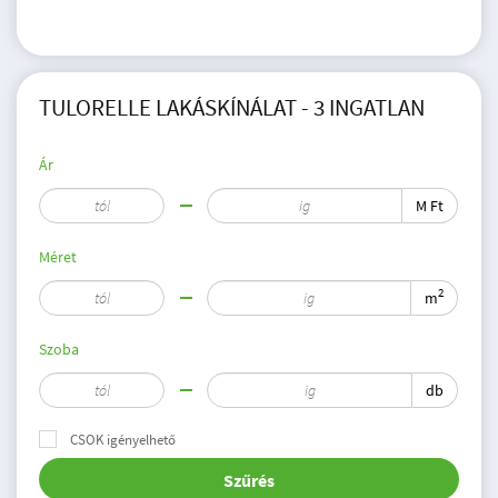
TULORELLE LAKÁSKÍNÁLAT - 3 INGATLAN
Ár
M Ft
Méret
2
m
Szoba
db
CSOK igényelhető
Szűrés