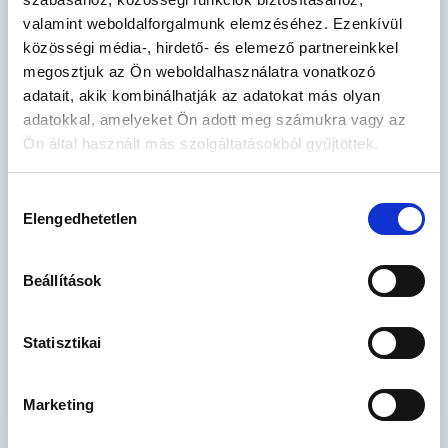
valamint weboldalforgalmunk elemzéséhez. Ezenkívül
TÖMEGKÖZLEKEDÉS
közösségi média-, hirdető- és elemező partnereinkkel
buszok: 11, 91, 191, 111, 149, 291, 931
megosztjuk az Ön weboldalhasználatra vonatkozó
adatait, akik kombinálhatják az adatokat más olyan
Ne hagyja ki ezt a ritka lehetőséget, hogy egy új, modern
adatokkal, amelyeket Ön adott meg számukra vagy az
otthon részese legyen ezen a csendes, zöld környéken!
Ön által használt más szolgáltatásokból gyűjtöttek.
Tegye meg az első lépést a kényelmes és modern
Hozzájárulás
otthona felé és hívjon fel, amennyiben Ön is
Elengedhetetlen
kiválasztása
egy csendes, zöld környéken szeretne élni
mindennapjait!
Beállítások
A részletekért, kérem hívjon!
Statisztikai
Marketing