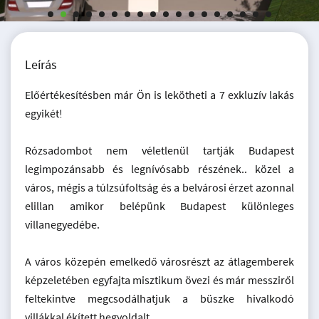
Leírás
Előértékesítésben már Ön is lekötheti a 7 exkluzív lakás
egyikét!
Rózsadombot nem véletlenül tartják Budapest
legimpozánsabb és legnívósabb részének.. közel a
város, mégis a túlzsúfoltság és a belvárosi érzet azonnal
elillan amikor belépünk Budapest különleges
villanegyedébe.
A város közepén emelkedő városrészt az átlagemberek
képzeletében egyfajta misztikum övezi és már messziről
feltekintve megcsodálhatjuk a büszke hivalkodó
villákkal ékített hegyoldalt.