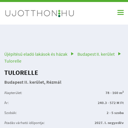
Újépítésű eladó lakások és házak
Budapest II. kerület
Tulorelle
TULORELLE
Budapest II. kerület, Rézmál
2
Alapterület:
78 - 160 m
Ár:
240.3 - 572 M Ft
Szobák:
2 - 5 szoba
Átadás várható időpontja:
2027. I. negyedév