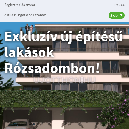
Regisztrációs szám:
P4566
Aktuális ingatlanok száma:
3 db
Exkluzív új építésű
lakások
Rózsadombon!