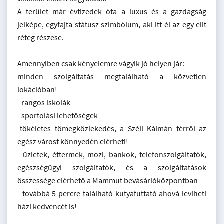
A terület már évtizedek óta a luxus és a gazdagság
jelképe, egyfajta státusz szimbólum, aki itt él az egy elit
réteg részese.
Amennyiben csak kényelemre vágyik jó helyen jár:
minden szolgáltatás megtalálható a közvetlen
lokációban!
- rangos iskolák
- sportolási lehetőségek
-tökéletes tömegközlekedés, a Széll Kálmán térről az
egész várost könnyedén elérheti!
- üzletek, éttermek, mozi, bankok, telefonszolgáltatók,
egészségügyi szolgáltatók, és a szolgáltatások
összessége elérhető a Mammut bevásárlóközpontban
- továbbá 5 percre található kutyafuttató ahová leviheti
házi kedvencét is!