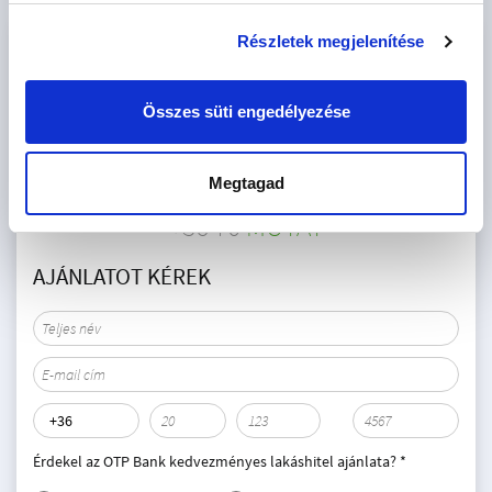
Részletek megjelenítése
KAPCSOLAT
ARANY BÁLINT
Összes süti engedélyezése
Irodavezető, Tripla gyémánt fokozatú
Otthonszakértő
Megtagad
III. kerület - WFC
+36 70
MUTAT
AJÁNLATOT KÉREK
Érdekel az OTP Bank kedvezményes lakáshitel ajánlata? *