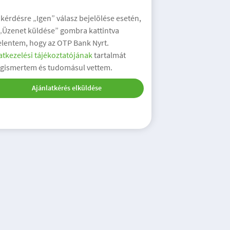
 kérdésre „Igen” válasz bejelölése esetén,
 „Üzenet küldése” gombra kattintva
elentem, hogy az OTP Bank Nyrt.
tkezelési tájékoztatójának
tartalmát
gismertem és tudomásul vettem.
Ajánlatkérés elküldése