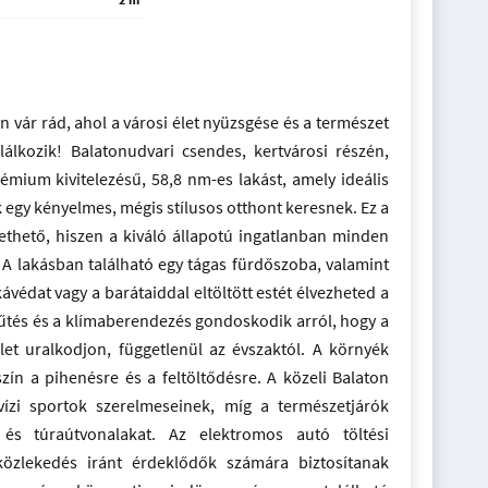
n vár rád, ahol a városi élet nyüzsgése és a természet
álkozik! Balatonudvari csendes, kertvárosi részén,
mium kivitelezésű, 58,8 nm-es lakást, amely ideális
ik egy kényelmes, mégis stílusos otthont keresnek. Ez a
thető, hiszen a kiváló állapotú ingatlanban minden
a. A lakásban található egy tágas fürdőszoba, valamint
kávédat vagy a barátaiddal eltöltött estét élvezheted a
űtés és a klímaberendezés gondoskodik arról, hogy a
t uralkodjon, függetlenül az évszaktól. A környék
zín a pihenésre és a feltöltődésre. A közeli Balaton
vízi sportok szerelmeseinek, míg a természetjárók
 és túraútvonalakat. Az elektromos autó töltési
közlekedés iránt érdeklődők számára biztosítanak