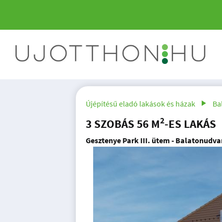
Újépítésű eladó lakások és házak
Ba
2
3 SZOBÁS 56 M
-ES LAKÁS
Gesztenye Park III. ütem - Balatonudva