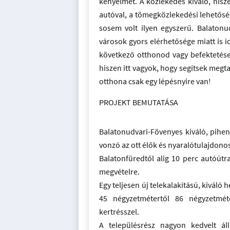
kényelmet. A közlekedés kiváló, hisz
autóval, a tömegközlekedési lehetősé
sosem volt ilyen egyszerű. Balaton
városok gyors elérhetősége miatt is id
következő otthonod vagy befektetése
hiszen itt vagyok, hogy segítsek megt
otthona csak egy lépésnyire van!
PROJEKT BEMUTATÁSA
Balatonudvari-Fövenyes kiváló, pihen
vonzó az ott élők és nyaralótulajdon
Balatonfüredtől alig 10 perc autóútr
megvételre.
Egy teljesen új telekalakítású, kivál
45 négyzetmétertől 86 négyzetméte
kertrésszel.
A településrész nagyon kedvelt ál