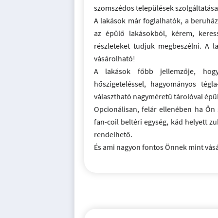
szomszédos települések szolgáltatása
A lakások már foglalhatók, a beruház
az épülő lakásokból, kérem, keres
részleteket tudjuk megbeszélni. A la
vásárolható!
A lakások főbb jellemzője, hogy
hőszigeteléssel, hagyományos tégla
választható nagyméretű tárolóval épü
Opcionálisan, felár ellenében ha Ön s
fan-coil beltéri egység, kád helyett zu
rendelhető.
És ami nagyon fontos Önnek mint vásár