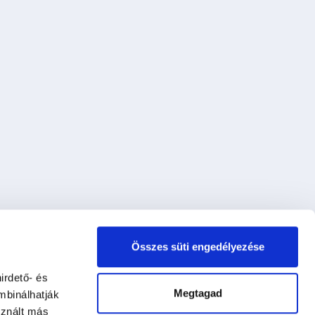
Összes süti engedélyezése
irdető- és
Megtagad
mbinálhatják
sznált más