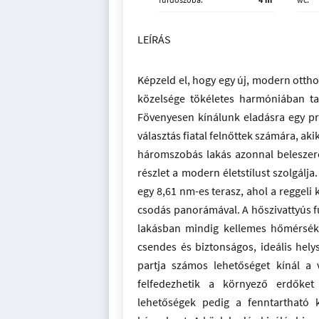
LEÍRÁS
Képzeld el, hogy egy új, modern ottho
közelsége tökéletes harmóniában tal
Fövenyesen kínálunk eladásra egy pré
választás fiatal felnőttek számára, ak
háromszobás lakás azonnal beleszere
részlet a modern életstílust szolgálj
egy 8,61 nm-es terasz, ahol a reggeli 
csodás panorámával. A hőszivattyús f
lakásban mindig kellemes hőmérsékle
csendes és biztonságos, ideális helys
partja számos lehetőséget kínál a 
felfedezhetik a környező erdőket
lehetőségek pedig a fenntartható 