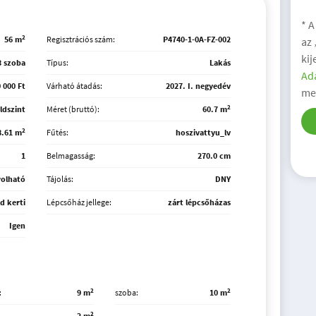
* A
2
56 m
Regisztrációs szám:
P4740-1-0A-FZ-002
az
kij
3 szoba
Típus:
Lakás
Ada
 000 Ft
Várható átadás:
2027. I. negyedév
me
2
ldszint
Méret (bruttó):
60.7 m
2
8.61 m
Fűtés:
hoszivattyu_lv
1
Belmagasság:
270.0 cm
rolható
Tájolás:
DNY
d kerti
Lépcsőház jellege:
zárt lépcsőházas
Igen
2
2
9 m
szoba
10 m
2
2 m