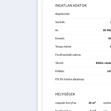
INGATLAN ADATOK
Alapterület:
Szobák:
Ár:
89 900
Emelet:
fö
Terasz méret:
Fürdőszobák száma:
Tároló:
Külön vásá
Kilátás:
zöl
FIX 3% hitelre alkalmas:
HELYISÉGEK
2
nappali-konyha
28 m
szoba
2
fürdőszoba
4 m
wc