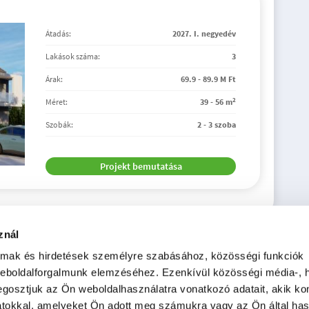
Átadás:
2027. I. negyedév
Lakások száma:
3
Árak:
69.9 - 89.9 M Ft
2
Méret:
39 - 56 m
Szobák:
2 - 3 szoba
Projekt bemutatása
znál
almak és hirdetések személyre szabásához, közösségi funkciók
weboldalforgalmunk elemzéséhez. Ezenkívül közösségi média-, h
gosztjuk az Ön weboldalhasználatra vonatkozó adatait, akik ko
atokkal, amelyeket Ön adott meg számukra vagy az Ön által ha