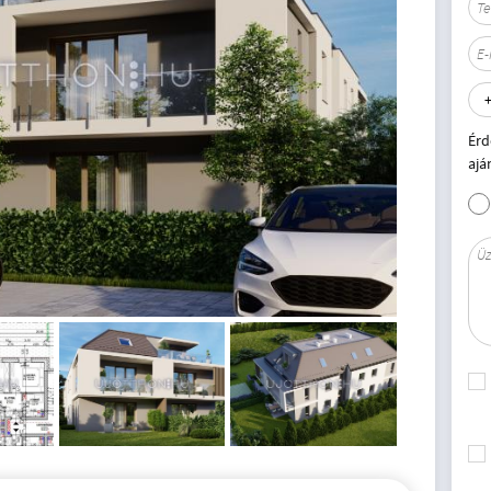
Érd
ajá