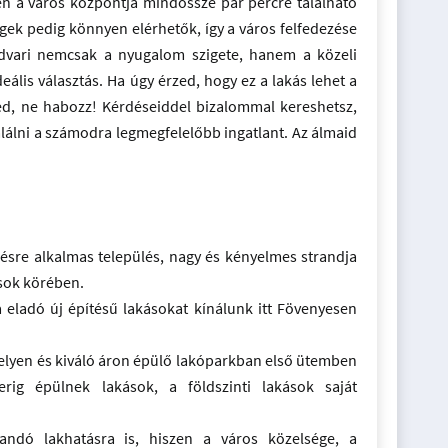
en a város központja mindössze pár percre található
gek pedig könnyen elérhetők, így a város felfedezése
udvari nemcsak a nyugalom szigete, hanem a közeli
eális választás. Ha úgy érzed, hogy ez a lakás lehet a
d, ne habozz! Kérdéseiddel bizalommal kereshetsz,
alálni a számodra legmegfelelőbb ingatlant. Az álmaid
ésre alkalmas település, nagy és kényelmes strandja
osok körében.
a eladó új építésű lakásokat kínálunk itt Fövenyesen
ó helyen és kiváló áron épülő lakóparkban első ütemben
rig épülnek lakások, a földszinti lakások saját
landó lakhatásra is, hiszen a város közelsége, a