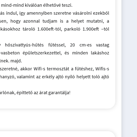
 mind-mind kiválóan élhetővé teszi.
ás indul, így amennyiben szeretne vásárolni ezekből
sen, hogy azonnal tudjam is a helyet mutatni, a
kásokhoz tároló 1.600eft-tól, parkoló 1.900eft –tól
 hőszivattyús-hűtés fűtéssel, 20 cm-es vastag
-vasbeton épületszerkezettel, és minden lakáshoz
lnek. majd.
zeretné, akkor Wifi-s termosztát a fűtéshez, Wifis-s
hanyzó, valamint az erkély ajtó nyíló helyett toló ajtó
lónak, építtető az árat garantálja!