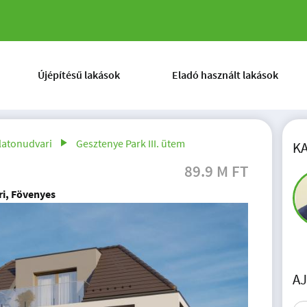
Újépítésű lakások
Eladó használt lakások
latonudvari
Gesztenye Park III. ütem
K
89.9 M FT
ri, Fövenyes
A