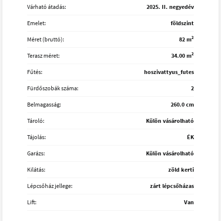
Várható átadás:
2025. II. negyedév
Emelet:
földszint
2
Méret (bruttó):
82 m
2
Terasz méret:
34.00 m
Fűtés:
hoszivattyus_futes
Fürdőszobák száma:
2
Belmagasság:
260.0 cm
Tároló:
Külön vásárolható
Tájolás:
ÉK
Garázs:
Külön vásárolható
Kilátás:
zöld kerti
Lépcsőház jellege:
zárt lépcsőházas
Lift:
Van