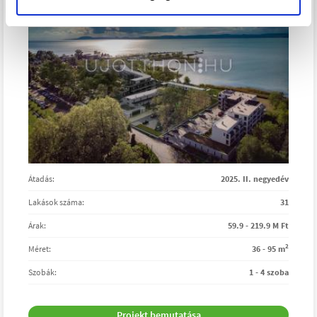
Átadás:
2025. II. negyedév
Lakások száma:
31
Árak:
59.9 - 219.9 M Ft
2
Méret:
36 - 95 m
Szobák:
1 - 4 szoba
Projekt bemutatása