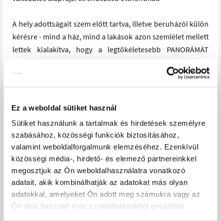
A hely adottságait szem előtt tartva, illetve beruházói külön
kérésre - mind a ház, mind a lakások azon szemlélet mellett
lettek kialakítva, hogy a legtökéletesebb PANORÁMÁT
(Badacsonytól - Tihanyig) kínálják nekünk, így adja meg
számunkra a hétköznapok békéjét, és a hétvégék
varázslatát is egyszerre.
Ez a weboldal sütiket használ
A hely szelleme, és az infrastruktúra kiépítettsége kiváló.
Sütiket használunk a tartalmak és hirdetések személyre
A hajó és jacht kikötőtől, külön sétányon - séta távolságra.
szabásához, közösségi funkciók biztosításához,
mindegyik lakásnál egyedi Panasonic hőszivattyús hűtés
valamint weboldalforgalmunk elemzéséhez. Ezenkívül
fűtés, fan coillal (nem kell közösködni senkivel)
közösségi média-, hirdető- és elemező partnereinkkel
fszt-i és I.emeleti teraszok fedettek, a II.emeleten pergolás
megosztjuk az Ön weboldalhasználatra vonatkozó
fedés lesz kiépítve, III emeleten nem fedett a terasz
adatait, akik kombinálhatják az adatokat más olyan
fszt-i lakásokhoz saját kert!
adatokkal, amelyeket Ön adott meg számukra vagy az
Ön által használt más szolgáltatásokból gyűjtöttek.
Burkolatok választhatóak, gépkocsi beállók és tárolók