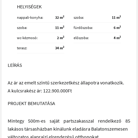
HELYISÉGEK
2
2
nappali-konyha
32 m
szoba
11 m
2
2
szoba
11 m
fürdőszoba
6 m
2
2
wc-kézmosó
2 m
előszoba
4 m
2
terasz
34 m
LEÍRÁS
Az ár az emelt szintű szerkezetkész állapotra vonatkozik.
A kulcsrakész ár: 122.900.000Ft
PROJEKT BEMUTATÁSA
Mintegy 500m-es saját partszakasszal rendelkező 85
lakásos társasházban kínálunk eladásra Balatonszemesen
változatos alaprajzi elrendezésű otthonokat.