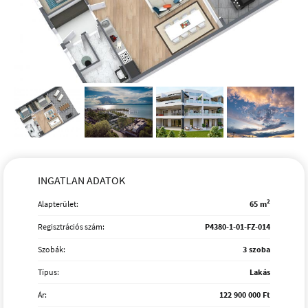
INGATLAN ADATOK
2
Alapterület:
65 m
Regisztrációs szám:
P4380-1-01-FZ-014
Szobák:
3 szoba
Típus:
Lakás
Ár:
122 900 000 Ft