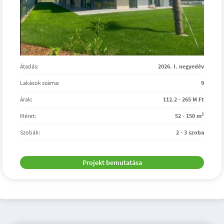
Átadás:
2026. I. negyedév
Lakások száma:
9
Árak:
112.2 - 265 M Ft
2
Méret:
52 - 150 m
Szobák:
2 - 3 szoba
Projekt bemutatása