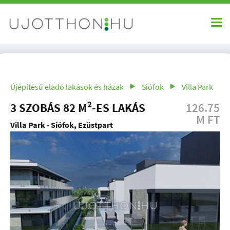
Újépítésű eladó lakások és házak
Siófok
Villa Park
2
3 SZOBÁS 82 M
-ES LAKÁS
126.75
M FT
Villa Park - Siófok, Ezüstpart