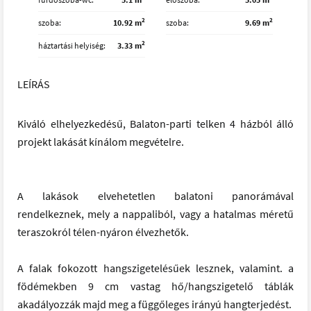
2
2
szoba
10.92 m
szoba
9.69 m
2
háztartási helyiség
3.33 m
LEÍRÁS
Kiváló elhelyezkedésű, Balaton-parti telken 4 házból álló
projekt lakását kínálom megvételre.
A lakások elvehetetlen balatoni panorámával
rendelkeznek, mely a nappaliból, vagy a hatalmas méretű
teraszokról télen-nyáron élvezhetők.
A falak fokozott hangszigetelésűek lesznek, valamint. a
födémekben 9 cm vastag hő/hangszigetelő táblák
akadályozzák majd meg a függőleges irányú hangterjedést.