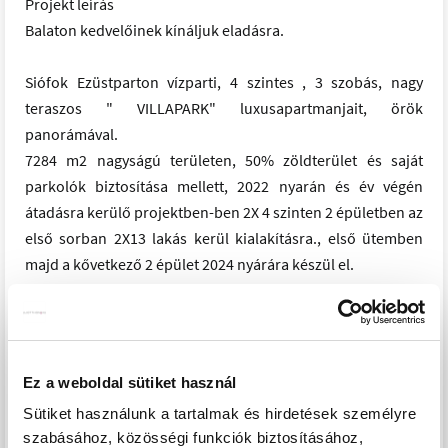
Projekt leírás
Balaton kedvelőinek kínáljuk eladásra.
Siófok Ezüstparton vízparti, 4 szintes , 3 szobás, nagy
teraszos " VILLAPARK" luxusapartmanjait, örök
panorámával.
7284 m2 nagyságú területen, 50% zöldterület és saját
parkolók biztosítása mellett, 2022 nyarán és év végén
átadásra kerülő projektben-ben 2X 4 szinten 2 épületben az
első sorban 2X13 lakás kerül kialakításra., első ütemben
majd a kővetkező 2 épület 2024 nyárára készül el.
Gondos, alapos tervezői munka, nagy tapasztalat biztosítja,
hogy a lakások ,hozzá kapcsolódó nagy teraszok kivételes
választást jelenthessenek új tulajdonosaiknak.
Ez a weboldal sütiket használ
A liftes téglaépület 3 rétegű argongázzal kitöltött műanyag
Sütiket használunk a tartalmak és hirdetések személyre
nyílászárói, központi LG Multi V-5 hőszivattyús
szabásához, közösségi funkciók biztosításához,
rendszerével kiépített hűtése-fűtése, 12 cm vastag külső