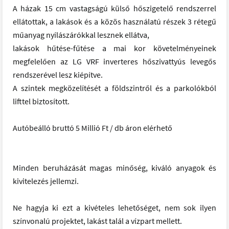
A házak 15 cm vastagságú külső hőszigetelő rendszerrel
ellátottak, a lakások és a közös használatú részek 3 rétegű
műanyag nyílászárókkal lesznek ellátva,
lakások hűtése-fűtése a mai kor követelményeinek
megfelelően az LG VRF inverteres hőszivattyús levegős
rendszerével lesz kiépítve.
A szintek megközelítését a földszintről és a parkolókból
lifttel biztosított.
Autóbeálló bruttó 5 Millió Ft / db áron elérhető
Minden beruházását magas minőség, kiváló anyagok és
kivitelezés jellemzi.
Ne hagyja ki ezt a kivételes lehetőséget, nem sok ilyen
színvonalú projektet, lakást talál a vízpart mellett.