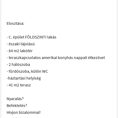
Elosztása:
- C. épület FÖLDSZINTI lakás
- északi tájolású
- 64 m2 lakótér
- teraszkapcsolatos amerikai konyhás nappali étkezővel
- 2 hálószoba
- fürdőszoba, külön WC
-háztartási helyiség
- 41 m2 terasz
Nyaralás?
Befektetés?
Hívjon bizalommal!