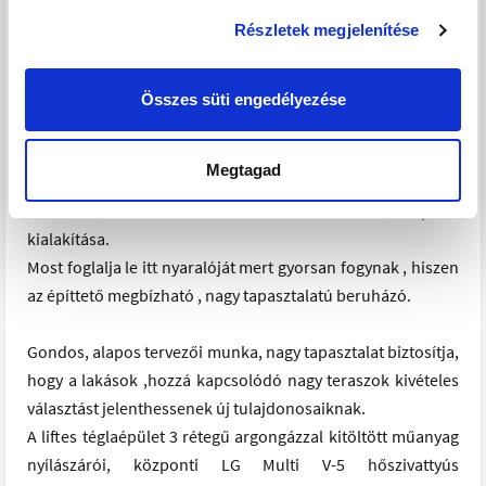
Részletek megjelenítése
Siófok Ezüstparton vízparti, 4 szintes , 3 szobás, nagy
teraszos " VILLAPARK" luxusapartmanjait, örök
panorámával is.
Összes süti engedélyezése
7284 m2 nagyságú területen, 50% zöldterület és saját
parkolók biztosítása mellett, már átadásra került 2 tömb.
Megtagad
Most indult a következő ütem D és utána a C épület
kialakítása.
Most foglalja le itt nyaralóját mert gyorsan fogynak , hiszen
az építtető megbízható , nagy tapasztalatú beruházó.
Gondos, alapos tervezői munka, nagy tapasztalat biztosítja,
hogy a lakások ,hozzá kapcsolódó nagy teraszok kivételes
választást jelenthessenek új tulajdonosaiknak.
A liftes téglaépület 3 rétegű argongázzal kitöltött műanyag
nyílászárói, központi LG Multi V-5 hőszivattyús