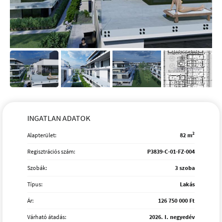
INGATLAN ADATOK
2
Alapterület:
82 m
Regisztrációs szám:
P3839-C-01-FZ-004
Szobák:
3 szoba
Típus:
Lakás
Ár:
126 750 000 Ft
Várható átadás:
2026. I. negyedév