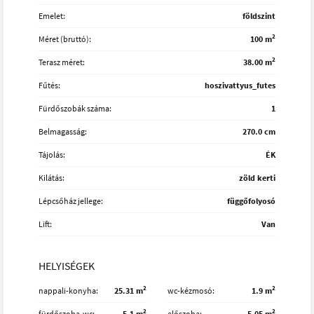
Emelet:
földszint
2
Méret (bruttó):
100 m
2
Terasz méret:
38.00 m
Fűtés:
hoszivattyus_futes
Fürdőszobák száma:
1
Belmagasság:
270.0 cm
Tájolás:
ÉK
Kilátás:
zöld kerti
Lépcsőház jellege:
függőfolyosó
Lift:
Van
HELYISÉGEK
2
2
nappali-konyha
25.31 m
wc-kézmosó
1.9 m
2
2
fürdőszoba-wc
5.1 m
előszoba
5.05 m