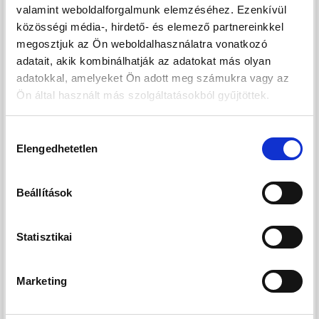
valamint weboldalforgalmunk elemzéséhez. Ezenkívül
hőszigetelő rendszere kivételesen energia-hatékony.
közösségi média-, hirdető- és elemező partnereinkkel
A beruházó nagy tapasztalatokkal rendelkező, megbízható,
megosztjuk az Ön weboldalhasználatra vonatkozó
referencia épületek, lakások hosszú sorával rendelkezik.
adatait, akik kombinálhatják az adatokat más olyan
adatokkal, amelyeket Ön adott meg számukra vagy az
Minden beruházását magas minőség, kiváló anyagok és
Ön által használt más szolgáltatásokból gyűjtöttek.
kivitelezés jellemzi.
Hozzájárulás
Ne hagyja ki ezt a kivételes lehetőséget, nem sok ilyen
Elengedhetetlen
kiválasztása
színvonalú projektet, lakást talál a vízpart mellett.
Beállítások
Nyaralás?
Befektetés?
Statisztikai
Hívjon bizalommal!
PROJEKT BEMUTATÁSA
Marketing
Balaton kedvelőinek kínáljuk eladásra.