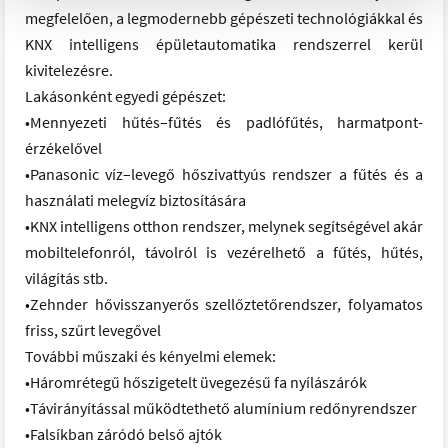
megfelelően, a legmodernebb gépészeti technológiákkal és
KNX intelligens épületautomatika rendszerrel kerül
kivitelezésre.
Lakásonként egyedi gépészet:
•Mennyezeti hűtés–fűtés és padlófűtés, harmatpont-
érzékelővel
•Panasonic víz–levegő hőszivattyús rendszer a fűtés és a
használati melegvíz biztosítására
•KNX intelligens otthon rendszer, melynek segítségével akár
mobiltelefonról, távolról is vezérelhető a fűtés, hűtés,
világítás stb.
•Zehnder hővisszanyerős szellőztetőrendszer, folyamatos
friss, szűrt levegővel
További műszaki és kényelmi elemek:
•Háromrétegű hőszigetelt üvegezésű fa nyílászárók
•Távirányítással működtethető alumínium redőnyrendszer
•Falsíkban záródó belső ajtók