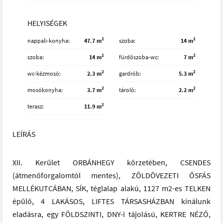
HELYISÉGEK
2
2
nappali-konyha
47.7 m
szoba
14 m
2
2
szoba
14 m
fürdőszoba-wc
7 m
2
2
wc-kézmosó
2.3 m
gardrób
5.3 m
2
2
mosókonyha
3.7 m
tároló
2.2 m
2
terasz
11.9 m
LEÍRÁS
XII. Kerület ORBÁNHEGY körzetében, CSENDES
(átmenőforgalomtól mentes), ZÖLDÖVEZETI ŐSFÁS
MELLÉKUTCÁBAN, SÍK, téglalap alakú, 1127 m2-es TELKEN
épülő, 4 LAKÁSOS, LIFTES TÁRSASHÁZBAN kínálunk
eladásra, egy FÖLDSZINTI, DNY-i tájolású, KERTRE NÉZŐ,