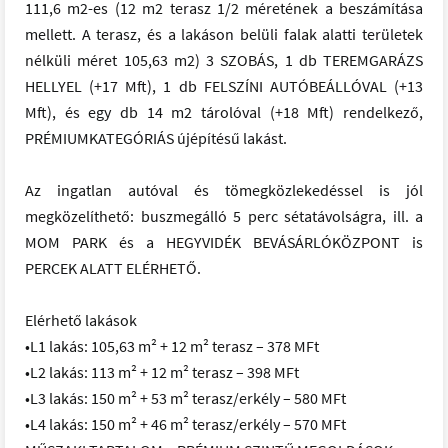
111,6 m2-es (12 m2 terasz 1/2 méretének a beszámítása
mellett. A terasz, és a lakáson belüli falak alatti területek
nélküli méret 105,63 m2) 3 SZOBÁS, 1 db TEREMGARÁZS
HELLYEL (+17 Mft), 1 db FELSZÍNI AUTÓBEÁLLÓVAL (+13
Mft), és egy db 14 m2 tárolóval (+18 Mft) rendelkező,
PRÉMIUMKATEGÓRIÁS újépítésű lakást.
Az ingatlan autóval és tömegközlekedéssel is jól
megközelíthető: buszmegálló 5 perc sétatávolságra, ill. a
MOM PARK és a HEGYVIDÉK BEVÁSÁRLÓKÖZPONT is
PERCEK ALATT ELÉRHETŐ.
Elérhető lakások
•L1 lakás: 105,63 m² + 12 m² terasz – 378 MFt
•L2 lakás: 113 m² + 12 m² terasz – 398 MFt
•L3 lakás: 150 m² + 53 m² terasz/erkély – 580 MFt
•L4 lakás: 150 m² + 46 m² terasz/erkély – 570 MFt