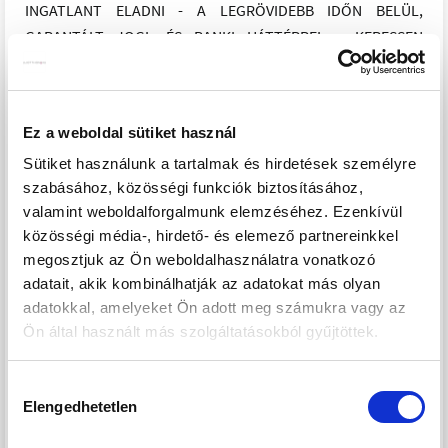
INGATLANT ELADNI - A LEGRÖVIDEBB IDŐN BELÜL,
GARANTÁLT JOGI, ÉS BANKI HÁTTÉRREL - KERESSEN
BIZALOMMAL, HOGY EGY HELYSZÍNI FELMÉRÉST KÖVETŐ
INGYENES ÉRTÉKMEGÁLLAPÍTÁS UTÁN, EGYÜTT TUDJUNK
MŰKÖDNI AZ ÖN INGATLANÁNAK AZ ELADÁSÁBAN IS!
Ez a weboldal sütiket használ
PROJEKT BEMUTATÁSA
Sütiket használunk a tartalmak és hirdetések személyre
szabásához, közösségi funkciók biztosításához,
XII. ORBÁNHEGY, CSENDES, ÚJÉPÍTÉSŰ 3, 4, és 5 SZOBÁS
valamint weboldalforgalmunk elemzéséhez. Ezenkívül
közösségi média-, hirdető- és elemező partnereinkkel
PRÉMIUMKATEGÓRIÁS LAKÁSOK
megosztjuk az Ön weboldalhasználatra vonatkozó
adatait, akik kombinálhatják az adatokat más olyan
XII. Kerület ORBÁNHEGY körzetében, CSENDES
adatokkal, amelyeket Ön adott meg számukra vagy az
(átmenőforgalomtól mentes), ZÖLDÖVEZETI ŐSFÁS
Ön által használt más szolgáltatásokból gyűjtöttek.
MELLÉKUTCÁBAN, SÍK, téglalap alakú, 1127 m2-es TELKEN
épülő, 4 LAKÁSOS, LIFTES TÁRSASHÁZBAN kínálunk
Hozzájárulás
eladásra, 4 db, DNY-i és DK-i tájolású, KERTRE NÉZŐ, 111,6 –
Elengedhetetlen
kiválasztása
176 m2-ig (teraszok 1/2, és 1/3 méreteinek a beszámítása
mellett) 3, 4 és 5 SZOBÁS, TEREMGARÁZS HELYEKKEL (+17