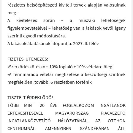
részletes belsőépítészeti kiviteli tervek alapján valósulnak
meg.
A kivitelezés során – a műszaki lehetőségek
figyelembevételével – lehetőség van a lakások vevői igény
szerinti egyedi módosítására.
A lakások átadásának időpontja: 2027. II. félév
FIZETÉSI ÜTEMEZÉS:
•Szerződéskötéskor: 10% foglaló + 10% vételárelőleg
•A fennmaradó vételár megfizetése a készültségi szintnek
megfelelően, további 6 részletben történik
TISZTELT ÉRDEKLŐDŐ!
TÖBB MINT 20 ÉVE FOGLALKOZOM INGATLANOK
ÉRTÉKESÍTÉSÉVEL MAGYARORSZÁG PIACVEZETŐ
INGATLANKÖZVETÍTŐ HÁLÓZATÁNÁL, AZ OTTHON
CENTRUMNÁL. AMENNYIBEN SZÁNDÉKÁBAN ÁLL