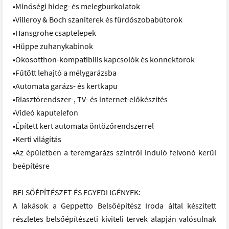
•Minőségi hideg- és melegburkolatok
•Villeroy & Boch szaniterek és fürdőszobabútorok
•Hansgrohe csaptelepek
•Hüppe zuhanykabinok
•Okosotthon-kompatibilis kapcsolók és konnektorok
•Fűtött lehajtó a mélygarázsba
•Automata garázs- és kertkapu
•Riasztórendszer-, TV- és internet-előkészítés
•Videó kaputelefon
•Épített kert automata öntözőrendszerrel
•Kerti világítás
•Az épületben a teremgarázs szintről induló felvonó kerül
beépítésre
BELSŐÉPÍTÉSZET ÉS EGYEDI IGÉNYEK:
A lakások a Geppetto Belsőépítész Iroda által készített
részletes belsőépítészeti kiviteli tervek alapján valósulnak