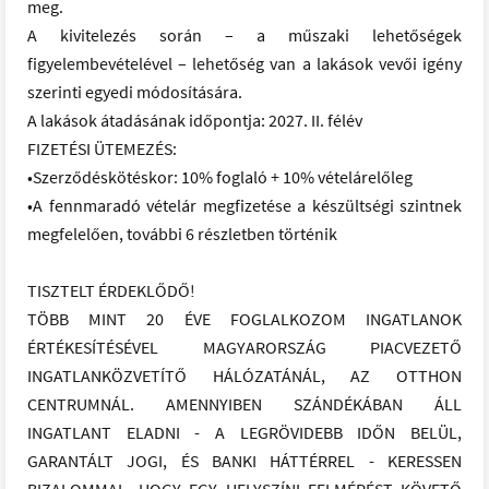
meg.
A kivitelezés során – a műszaki lehetőségek
figyelembevételével – lehetőség van a lakások vevői igény
szerinti egyedi módosítására.
A lakások átadásának időpontja: 2027. II. félév
FIZETÉSI ÜTEMEZÉS:
•Szerződéskötéskor: 10% foglaló + 10% vételárelőleg
•A fennmaradó vételár megfizetése a készültségi szintnek
megfelelően, további 6 részletben történik
TISZTELT ÉRDEKLŐDŐ!
TÖBB MINT 20 ÉVE FOGLALKOZOM INGATLANOK
ÉRTÉKESÍTÉSÉVEL MAGYARORSZÁG PIACVEZETŐ
INGATLANKÖZVETÍTŐ HÁLÓZATÁNÁL, AZ OTTHON
CENTRUMNÁL. AMENNYIBEN SZÁNDÉKÁBAN ÁLL
INGATLANT ELADNI - A LEGRÖVIDEBB IDŐN BELÜL,
GARANTÁLT JOGI, ÉS BANKI HÁTTÉRREL - KERESSEN
BIZALOMMAL, HOGY EGY HELYSZÍNI FELMÉRÉST KÖVETŐ