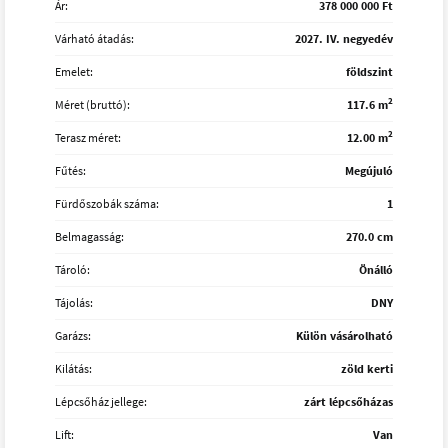
Ár:
378 000 000 Ft
Várható átadás:
2027. IV. negyedév
Emelet:
földszint
2
Méret (bruttó):
117.6 m
2
Terasz méret:
12.00 m
Fűtés:
Megújuló
Fürdőszobák száma:
1
Belmagasság:
270.0 cm
Tároló:
Önálló
Tájolás:
DNY
Garázs:
Külön vásárolható
Kilátás:
zöld kerti
Lépcsőház jellege:
zárt lépcsőházas
Lift:
Van