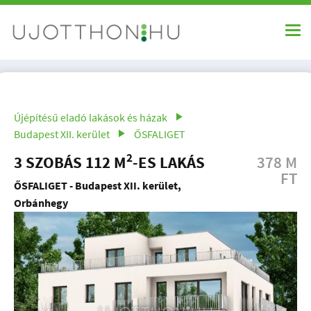
Újépítésű eladó lakások és házak
Budapest XII. kerület
ŐSFALIGET
2
3 SZOBÁS 112 M
-ES LAKÁS
378 M
FT
ŐSFALIGET - Budapest XII. kerület,
Orbánhegy