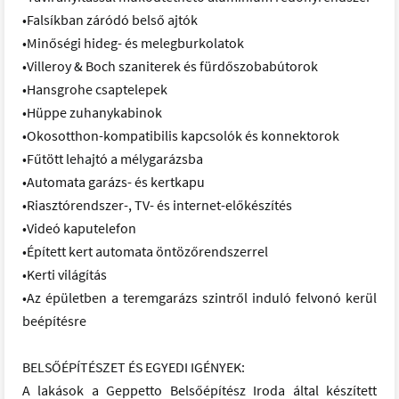
•Falsíkban záródó belső ajtók
•Minőségi hideg- és melegburkolatok
•Villeroy & Boch szaniterek és fürdőszobabútorok
•Hansgrohe csaptelepek
•Hüppe zuhanykabinok
•Okosotthon-kompatibilis kapcsolók és konnektorok
•Fűtött lehajtó a mélygarázsba
•Automata garázs- és kertkapu
•Riasztórendszer-, TV- és internet-előkészítés
•Videó kaputelefon
•Épített kert automata öntözőrendszerrel
•Kerti világítás
•Az épületben a teremgarázs szintről induló felvonó kerül
beépítésre
BELSŐÉPÍTÉSZET ÉS EGYEDI IGÉNYEK:
A lakások a Geppetto Belsőépítész Iroda által készített