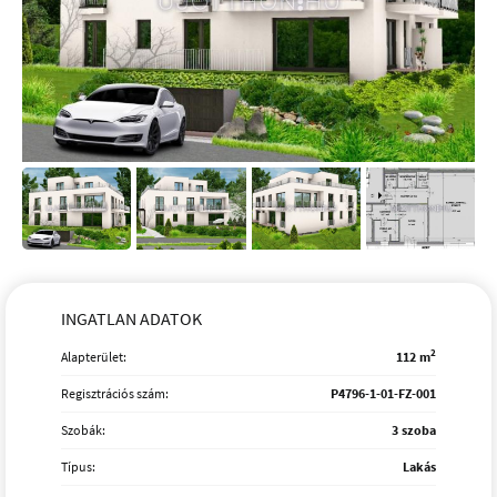
INGATLAN ADATOK
2
Alapterület:
112 m
Regisztrációs szám:
P4796-1-01-FZ-001
Szobák:
3 szoba
Típus:
Lakás