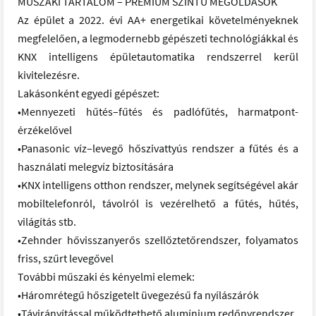
MŰSZAKI TARTALOM – PRÉMIUM SZINTŰ MEGOLDÁSOK
Az épület a 2022. évi AA+ energetikai követelményeknek
megfelelően, a legmodernebb gépészeti technológiákkal és
KNX intelligens épületautomatika rendszerrel kerül
kivitelezésre.
Lakásonként egyedi gépészet:
•Mennyezeti hűtés–fűtés és padlófűtés, harmatpont-
érzékelővel
•Panasonic víz–levegő hőszivattyús rendszer a fűtés és a
használati melegvíz biztosítására
•KNX intelligens otthon rendszer, melynek segítségével akár
mobiltelefonról, távolról is vezérelhető a fűtés, hűtés,
világítás stb.
•Zehnder hővisszanyerős szellőztetőrendszer, folyamatos
friss, szűrt levegővel
További műszaki és kényelmi elemek:
•Háromrétegű hőszigetelt üvegezésű fa nyílászárók
•Távirányítással működtethető alumínium redőnyrendszer