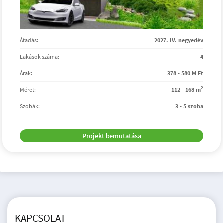
Átadás:
2027. IV. negyedév
Lakások száma:
4
Árak:
378 - 580 M Ft
2
Méret:
112 - 168 m
Szobák:
3 - 5 szoba
Projekt bemutatása
KAPCSOLAT