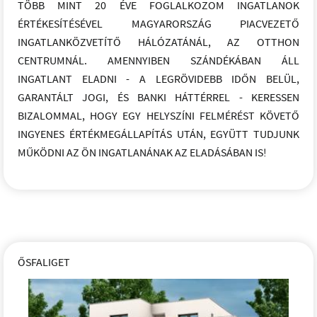
TÖBB MINT 20 ÉVE FOGLALKOZOM INGATLANOK
ÉRTÉKESÍTÉSÉVEL MAGYARORSZÁG PIACVEZETŐ
INGATLANKÖZVETÍTŐ HÁLÓZATÁNÁL, AZ OTTHON
CENTRUMNÁL. AMENNYIBEN SZÁNDÉKÁBAN ÁLL
INGATLANT ELADNI - A LEGRÖVIDEBB IDŐN BELÜL,
GARANTÁLT JOGI, ÉS BANKI HÁTTÉRREL - KERESSEN
BIZALOMMAL, HOGY EGY HELYSZÍNI FELMÉRÉST KÖVETŐ
INGYENES ÉRTÉKMEGÁLLAPÍTÁS UTÁN, EGYÜTT TUDJUNK
MŰKÖDNI AZ ÖN INGATLANÁNAK AZ ELADÁSÁBAN IS!
ŐSFALIGET