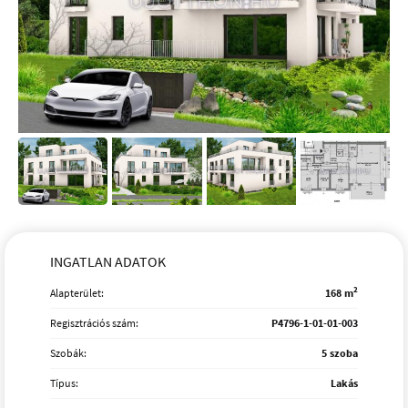
INGATLAN ADATOK
2
Alapterület:
168 m
Regisztrációs szám:
P4796-1-01-01-003
Szobák:
5 szoba
Típus:
Lakás