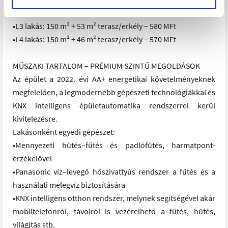
•L2 lakás: 113 m² + 12 m² terasz – 398 MFt
•L3 lakás: 150 m² + 53 m² terasz/erkély – 580 MFt
•L4 lakás: 150 m² + 46 m² terasz/erkély – 570 MFt
MŰSZAKI TARTALOM – PRÉMIUM SZINTŰ MEGOLDÁSOK
Az épület a 2022. évi AA+ energetikai követelményeknek
megfelelően, a legmodernebb gépészeti technológiákkal és
KNX intelligens épületautomatika rendszerrel kerül
kivitelezésre.
Lakásonként egyedi gépészet:
•Mennyezeti hűtés–fűtés és padlófűtés, harmatpont-
érzékelővel
•Panasonic víz–levegő hőszivattyús rendszer a fűtés és a
használati melegvíz biztosítására
•KNX intelligens otthon rendszer, melynek segítségével akár
mobiltelefonról, távolról is vezérelhető a fűtés, hűtés,
világítás stb.