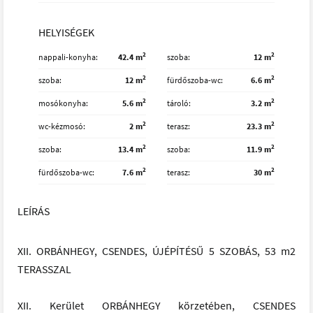
HELYISÉGEK
2
2
nappali-konyha
42.4 m
szoba
12 m
2
2
szoba
12 m
fürdőszoba-wc
6.6 m
2
2
mosókonyha
5.6 m
tároló
3.2 m
2
2
wc-kézmosó
2 m
terasz
23.3 m
2
2
szoba
13.4 m
szoba
11.9 m
2
2
fürdőszoba-wc
7.6 m
terasz
30 m
LEÍRÁS
XII. ORBÁNHEGY, CSENDES, ÚJÉPÍTÉSŰ 5 SZOBÁS, 53 m2
TERASSZAL
XII. Kerület ORBÁNHEGY körzetében, CSENDES