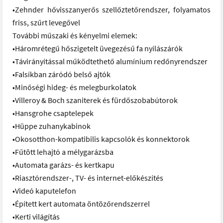
•Zehnder hővisszanyerős szellőztetőrendszer, folyamatos
friss, szűrt levegővel
További műszaki és kényelmi elemek:
•Háromrétegű hőszigetelt üvegezésű fa nyílászárók
•Távirányítással működtethető alumínium redőnyrendszer
•Falsíkban záródó belső ajtók
•Minőségi hideg- és melegburkolatok
•Villeroy & Boch szaniterek és fürdőszobabútorok
•Hansgrohe csaptelepek
•Hüppe zuhanykabinok
•Okosotthon-kompatibilis kapcsolók és konnektorok
•Fűtött lehajtó a mélygarázsba
•Automata garázs- és kertkapu
•Riasztórendszer-, TV- és internet-előkészítés
•Videó kaputelefon
•Épített kert automata öntözőrendszerrel
•Kerti világítás