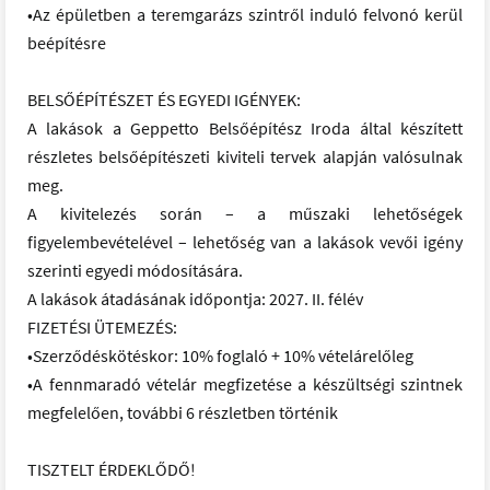
•Az épületben a teremgarázs szintről induló felvonó kerül
beépítésre
BELSŐÉPÍTÉSZET ÉS EGYEDI IGÉNYEK:
A lakások a Geppetto Belsőépítész Iroda által készített
részletes belsőépítészeti kiviteli tervek alapján valósulnak
meg.
A kivitelezés során – a műszaki lehetőségek
figyelembevételével – lehetőség van a lakások vevői igény
szerinti egyedi módosítására.
A lakások átadásának időpontja: 2027. II. félév
FIZETÉSI ÜTEMEZÉS:
•Szerződéskötéskor: 10% foglaló + 10% vételárelőleg
•A fennmaradó vételár megfizetése a készültségi szintnek
megfelelően, további 6 részletben történik
TISZTELT ÉRDEKLŐDŐ!