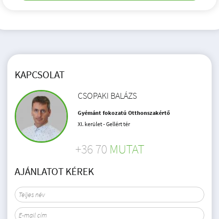
KAPCSOLAT
CSOPAKI BALÁZS
Gyémánt fokozatú Otthonszakértő
XI. kerület - Gellért tér
+36 70
MUTAT
AJÁNLATOT KÉREK