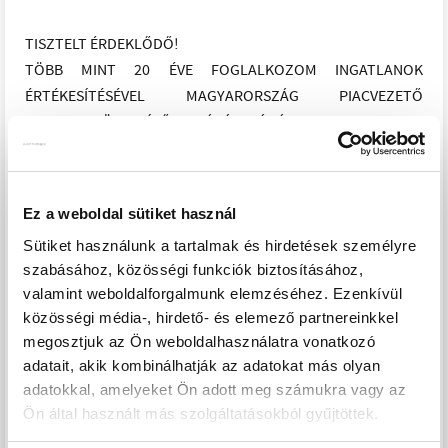
TISZTELT ÉRDEKLŐDŐ!
TÖBB MINT 20 ÉVE FOGLALKOZOM INGATLANOK
ÉRTÉKESÍTÉSÉVEL MAGYARORSZÁG PIACVEZETŐ
INGATLANKÖZVETÍTŐ HÁLÓZATÁNÁL, AZ OTTHON
CENTRUMNÁL. AMENNYIBEN SZÁNDÉKÁBAN ÁLL
INGATLANT ELADNI - A LEGRÖVIDEBB IDŐN BELÜL,
GARANTÁLT JOGI, ÉS BANKI HÁTTÉRREL - KERESSEN
Ez a weboldal sütiket használ
BIZALOMMAL, HOGY EGY HELYSZÍNI FELMÉRÉST KÖVETŐ
Sütiket használunk a tartalmak és hirdetések személyre
INGYENES ÉRTÉKMEGÁLLAPÍTÁS UTÁN, EGYÜTT TUDJUNK
szabásához, közösségi funkciók biztosításához,
MŰKÖDNI AZ ÖN INGATLANÁNAK AZ ELADÁSÁBAN IS!
valamint weboldalforgalmunk elemzéséhez. Ezenkívül
PROJEKT BEMUTATÁSA
közösségi média-, hirdető- és elemező partnereinkkel
megosztjuk az Ön weboldalhasználatra vonatkozó
adatait, akik kombinálhatják az adatokat más olyan
XII. ORBÁNHEGY, CSENDES, ÚJÉPÍTÉSŰ 3, 4, és 5 SZOBÁS
adatokkal, amelyeket Ön adott meg számukra vagy az
PRÉMIUMKATEGÓRIÁS LAKÁSOK
Ön által használt más szolgáltatásokból gyűjtöttek.