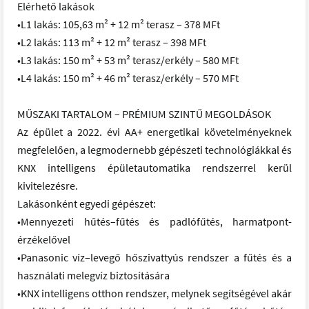
Elérhető lakások
•L1 lakás: 105,63 m² + 12 m² terasz – 378 MFt
•L2 lakás: 113 m² + 12 m² terasz – 398 MFt
•L3 lakás: 150 m² + 53 m² terasz/erkély – 580 MFt
•L4 lakás: 150 m² + 46 m² terasz/erkély – 570 MFt
MŰSZAKI TARTALOM – PRÉMIUM SZINTŰ MEGOLDÁSOK
Az épület a 2022. évi AA+ energetikai követelményeknek
megfelelően, a legmodernebb gépészeti technológiákkal és
KNX intelligens épületautomatika rendszerrel kerül
kivitelezésre.
Lakásonként egyedi gépészet:
•Mennyezeti hűtés–fűtés és padlófűtés, harmatpont-
érzékelővel
•Panasonic víz–levegő hőszivattyús rendszer a fűtés és a
használati melegvíz biztosítására
•KNX intelligens otthon rendszer, melynek segítségével akár