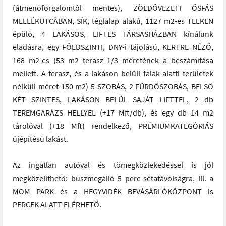
(átmenőforgalomtól mentes), ZÖLDÖVEZETI ŐSFÁS
MELLÉKUTCÁBAN, SÍK, téglalap alakú, 1127 m2-es TELKEN
épülő, 4 LAKÁSOS, LIFTES TÁRSASHÁZBAN kínálunk
eladásra, egy FÖLDSZINTI, DNY-i tájolású, KERTRE NÉZŐ,
168 m2-es (53 m2 terasz 1/3 méretének a beszámítása
mellett. A terasz, és a lakáson belüli falak alatti területek
nélküli méret 150 m2) 5 SZOBÁS, 2 FÜRDŐSZOBÁS, BELSŐ
KÉT SZINTES, LAKÁSON BELÜL SAJÁT LIFTTEL, 2 db
TEREMGARÁZS HELLYEL (+17 Mft/db), és egy db 14 m2
tárolóval (+18 Mft) rendelkező, PRÉMIUMKATEGÓRIÁS
újépítésű lakást.
Az ingatlan autóval és tömegközlekedéssel is jól
megközelíthető: buszmegálló 5 perc sétatávolságra, ill. a
MOM PARK és a HEGYVIDÉK BEVÁSÁRLÓKÖZPONT is
PERCEK ALATT ELÉRHETŐ.