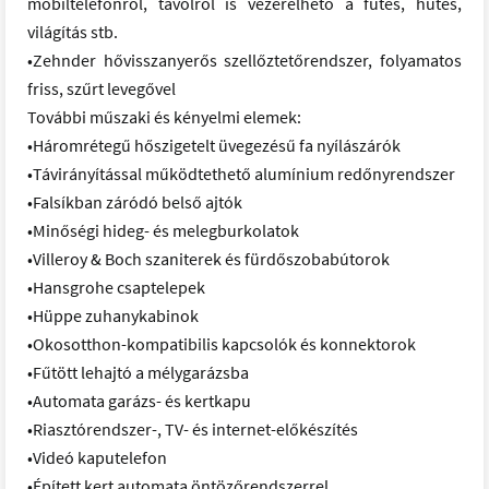
mobiltelefonról, távolról is vezérelhető a fűtés, hűtés,
világítás stb.
•Zehnder hővisszanyerős szellőztetőrendszer, folyamatos
friss, szűrt levegővel
További műszaki és kényelmi elemek:
•Háromrétegű hőszigetelt üvegezésű fa nyílászárók
•Távirányítással működtethető alumínium redőnyrendszer
•Falsíkban záródó belső ajtók
•Minőségi hideg- és melegburkolatok
•Villeroy & Boch szaniterek és fürdőszobabútorok
•Hansgrohe csaptelepek
•Hüppe zuhanykabinok
•Okosotthon-kompatibilis kapcsolók és konnektorok
•Fűtött lehajtó a mélygarázsba
•Automata garázs- és kertkapu
•Riasztórendszer-, TV- és internet-előkészítés
•Videó kaputelefon
•Épített kert automata öntözőrendszerrel