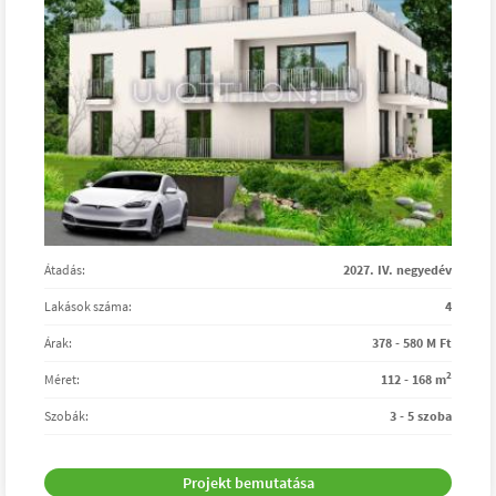
Átadás:
2027. IV. negyedév
Lakások száma:
4
Árak:
378 - 580 M Ft
2
Méret:
112 - 168 m
Szobák:
3 - 5 szoba
Projekt bemutatása