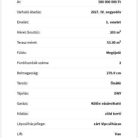
Ár:
580 000 000 Ft
Várható átadás:
2027. IV. negyedév
Emelet:
1. emelet
2
Méret (bruttó):
203 m
2
Terasz méret:
53.00 m
Fűtés:
Megújuló
Fürdőszobák száma:
2
Belmagasság:
270.0 cm
Tároló:
Önálló
Tájolás:
DNY
Garázs:
Külön vásárolható
Kilátás:
zöld kerti
Lépcsőház jellege:
zárt lépcsőházas
Lift:
Van