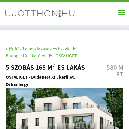
Újépítésű eladó lakások és házak
Budapest XII. kerület
ŐSFALIGET
2
5 SZOBÁS 168 M
-ES LAKÁS
580 M
FT
ŐSFALIGET - Budapest XII. kerület,
Orbánhegy