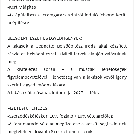
•Kerti világítás
•Az épületben a teremgarázs szintről induló felvonó kerül
beépítésre
BELSŐÉPÍTÉSZET ÉS EGYEDI IGÉNYEK:
A lakások a Geppetto Belsőépítész Iroda által készített
részletes belsőépítészeti kiviteli tervek alapján valósulnak
meg.
A kivitelezés során – a műszaki lehetőségek
figyelembevételével – lehetőség van a lakások vevői igény
szerinti egyedi módosítására.
A lakások átadásának időpontja: 2027. II. félév
FIZETÉSI ÜTEMEZÉS:
•Szerződéskötéskor: 10% foglaló + 10% vételárelőleg
•A fennmaradó vételár megfizetése a készültségi szintnek
megfelelően, további 6 részletben történik