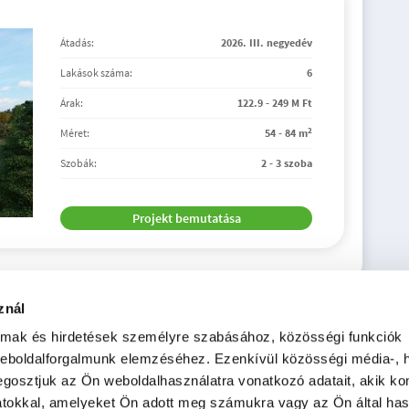
Átadás:
2026. III. negyedév
Lakások száma:
6
Árak:
122.9 - 249 M Ft
2
Méret:
54 - 84 m
Szobák:
2 - 3 szoba
Projekt bemutatása
znál
almak és hirdetések személyre szabásához, közösségi funkciók
weboldalforgalmunk elemzéséhez. Ezenkívül közösségi média-, h
gosztjuk az Ön weboldalhasználatra vonatkozó adatait, akik ko
atokkal, amelyeket Ön adott meg számukra vagy az Ön által ha