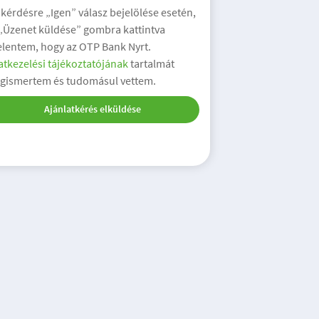
 kérdésre „Igen” válasz bejelölése esetén,
 „Üzenet küldése” gombra kattintva
elentem, hogy az OTP Bank Nyrt.
tkezelési tájékoztatójának
tartalmát
gismertem és tudomásul vettem.
Ajánlatkérés elküldése