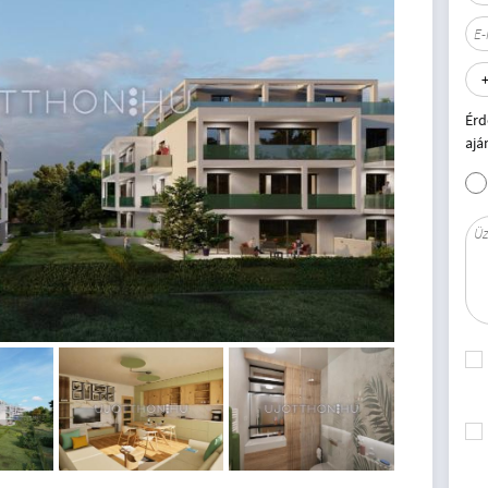
Érd
ajá