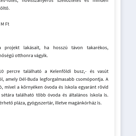
tés-fűtés, hővisszanyerős szellőztetés és minden
öltő.
 M Ft
projekt lakásait, ha hosszú távon takarékos,
őségű otthonra vágyik.
10 percre található a Kelenföldi busz,- és vasút
ól, amely Dél-Buda legforgalmasabb csomópontja. A
ó, mivel a környéken óvoda és iskola egyaránt rövid
sétára található több óvoda és általános iskola is.
hető pláza, gyógyszertár, illetve magánkórház is.