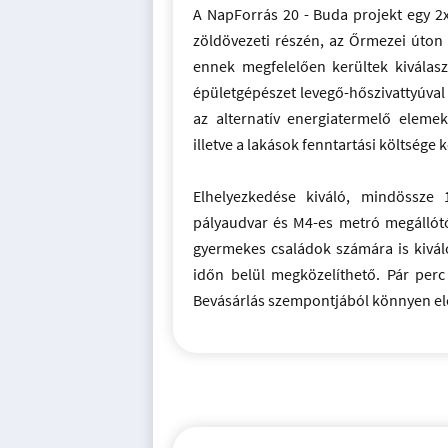
A NapForrás 20 - Buda projekt egy 2x
zöldövezeti részén, az Őrmezei úton 
ennek megfelelően kerültek kiválasz
épületgépészet levegő-hőszivattyúval 
az alternatív energiatermelő elem
illetve a lakások fenntartási költsége k
Elhelyezkedése kiváló, mindössze 
pályaudvar és M4-es metró megállót
gyermekes családok számára is kivál
időn belül megközelíthető. Pár perc 
Bevásárlás szempontjából könnyen elér