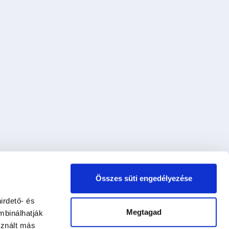
Összes süti engedélyezése
irdető- és
Megtagad
mbinálhatják
sznált más