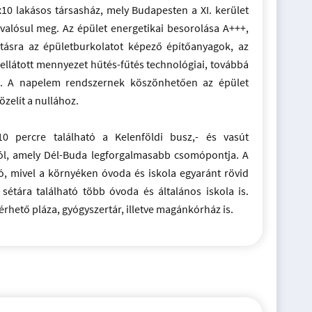
10 lakásos társasház, mely Budapesten a XI. kerület
valósul meg. Az épület energetikai besorolása A+++,
tásra az épületburkolatot képező építőanyagok, az
ellátott mennyezet hűtés-fűtés technológiai, továbbá
ek. A napelem rendszernek köszönhetően az épület
özelít a nullához.
10 percre található a Kelenföldi busz,- és vasút
ól, amely Dél-Buda legforgalmasabb csomópontja. A
ó, mivel a környéken óvoda és iskola egyaránt rövid
sétára található több óvoda és általános iskola is.
hető pláza, gyógyszertár, illetve magánkórház is.