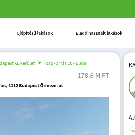
Újépítésű lakások
Eladó használt lakások
dapest XI. kerület
NapForrás 20 - Buda
K
178.6 M FT
ület, 1112 Budapest Őrmezei út
A