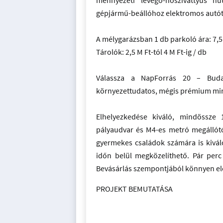
mennyezeti levegő-hőszivattyús hű
gépjármű-beállóhoz elektromos autót
A mélygarázsban 1 db parkoló ára: 7,5
Tárolók: 2,5 M Ft-tól 4 M Ft-ig / db
Válassza a NapForrás 20 – Buda 
környezettudatos, mégis prémium min
Elhelyezkedése kiváló, mindössze 
pályaudvar és M4-es metró megállót
gyermekes családok számára is kivál
időn belül megközelíthető. Pár perc 
Bevásárlás szempontjából könnyen elér
PROJEKT BEMUTATÁSA