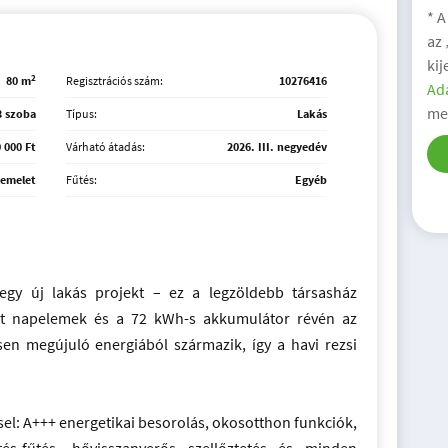
* A
az
kij
2
80 m
Regisztrációs szám:
10276416
Ada
me
3 szoba
Típus:
Lakás
 000 Ft
Várható átadás:
2026. III. negyedév
 emelet
Fűtés:
Egyéb
gy új lakás projekt – ez a legzöldebb társasház
ett napelemek és a 72 kWh-s akkumulátor révén az
sen megújuló energiából származik, így a havi rezsi
isel: A+++ energetikai besorolás, okosotthon funkciók,