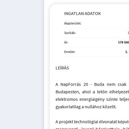
INGATLAN ADATOK
Alapterület:
Szobák:
Ár:
178 600
Emelet:
1.
LEÍRÁS
A NapForrás 20 - Buda nem csak e
Budapesten, ahol a tetőn elhelyez
elektromos energiaigény szinte telje
gyakorlatilag a nullához közelít.
A projekt technológiai élvonalat képv