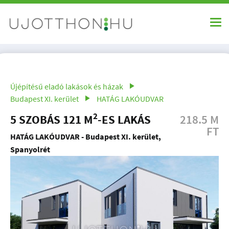
Újépítésű eladó lakások és házak
Budapest XI. kerület
HATÁG LAKÓUDVAR
2
5 SZOBÁS 121 M
-ES LAKÁS
218.5 M
FT
HATÁG LAKÓUDVAR - Budapest XI. kerület,
Spanyolrét