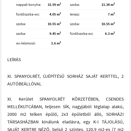
2
2
nappali-konyha
31.59 m
szoba
11.34 m
2
2
fürdőszoba-wc
4.05 m
terasz
7 m
2
2
szoba
10.55 m
szoba
10.55 m
2
2
szoba
9.45 m
fürdőszoba-wc
6.3 m
2
wc-kézmosó
1.6 m
LEÍRÁS
XI. SPANYOLRÉT, ÚJÉPÍTÉSŰ SORHÁZ SAJÁT KERTTEL, 2
AUTÓBEÁLLÓVAL
XI. Kerület SPANYOLRÉT KÖRZETÉBEN, CSENDES
MELLÉKUTCÁBAN, teljesen SÍK, nagyjából téglalap alakú,
2000 m2 telken épülő, 2x3 épületből álló, SORHÁZI
TÁRSASHÁZBAN kínálunk eladásra, egy K-i TÁJOLÁSÚ,
SAJÁT KERTRE NÉZŐ, belső 2 szintes, 120,9 m2-es (7 m2