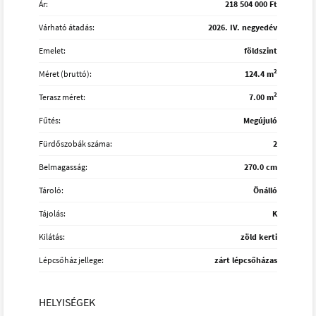
Ár:
218 504 000 Ft
Várható átadás:
2026. IV. negyedév
Emelet:
földszint
2
Méret (bruttó):
124.4 m
2
Terasz méret:
7.00 m
Fűtés:
Megújuló
Fürdőszobák száma:
2
Belmagasság:
270.0 cm
Tároló:
Önálló
Tájolás:
K
Kilátás:
zöld kerti
Lépcsőház jellege:
zárt lépcsőházas
HELYISÉGEK