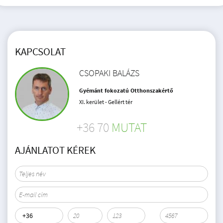
KAPCSOLAT
CSOPAKI BALÁZS
Gyémánt fokozatú Otthonszakértő
XI. kerület - Gellért tér
+36 70
MUTAT
AJÁNLATOT KÉREK