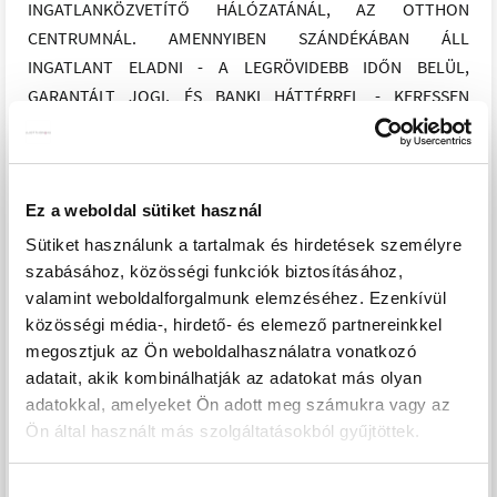
INGATLANKÖZVETÍTŐ HÁLÓZATÁNÁL, AZ OTTHON
CENTRUMNÁL. AMENNYIBEN SZÁNDÉKÁBAN ÁLL
INGATLANT ELADNI - A LEGRÖVIDEBB IDŐN BELÜL,
GARANTÁLT JOGI, ÉS BANKI HÁTTÉRREL - KERESSEN
BIZALOMMAL, HOGY EGY HELYSZÍNI FELMÉRÉST KÖVETŐ
INGYENES ÉRTÉKMEGÁLLAPÍTÁS UTÁN, EGYÜTT TUDJUNK
MŰKÖDNI AZ ÖN INGATLANÁNAK AZ ELADÁSÁBAN IS!
Ez a weboldal sütiket használ
PROJEKT BEMUTATÁSA
Sütiket használunk a tartalmak és hirdetések személyre
szabásához, közösségi funkciók biztosításához,
XI. SPANYOLRÉT, ÚJÉPÍTÉSŰ SORHÁZ SAJÁT KERTTEL, 2
valamint weboldalforgalmunk elemzéséhez. Ezenkívül
AUTÓBEÁLLÓVAL
közösségi média-, hirdető- és elemező partnereinkkel
megosztjuk az Ön weboldalhasználatra vonatkozó
XI. Kerület SPANYOLRÉT KÖRZETÉBEN, CSENDES
adatait, akik kombinálhatják az adatokat más olyan
MELLÉKUTCÁBAN, teljesen SÍK, nagyjából téglalap alakú,
adatokkal, amelyeket Ön adott meg számukra vagy az
Ön által használt más szolgáltatásokból gyűjtöttek.
2000 m2 telken épülő, 2x3 épületből álló, SORHÁZI
TÁRSASHÁZBAN kínálunk eladásra, 6 db SAJÁT KERTRE
NÉZŐ, belső 2 szintes, 120 m2-es (7 m2 terasz 1/2
Hozzájárulás