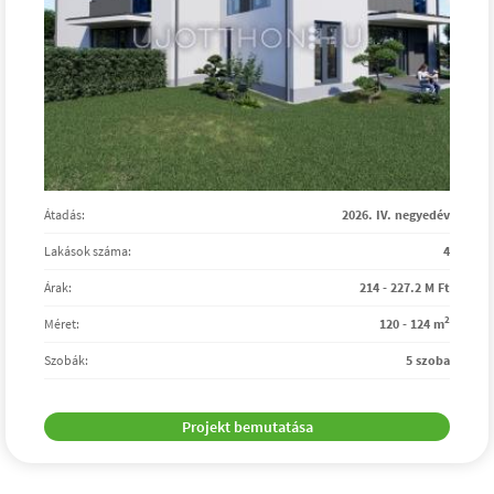
Átadás:
2026. IV. negyedév
Lakások száma:
4
Árak:
214 - 227.2 M Ft
2
Méret:
120 - 124 m
Szobák:
5 szoba
Projekt bemutatása