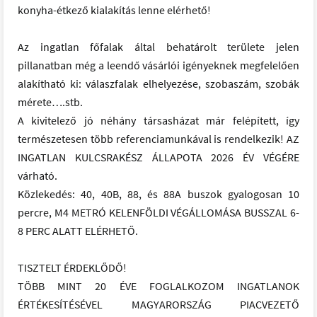
konyha-étkező kialakítás lenne elérhető!
Az ingatlan főfalak által behatárolt területe jelen
pillanatban még a leendő vásárlói igényeknek megfelelően
alakítható ki: válaszfalak elhelyezése, szobaszám, szobák
mérete….stb.
A kivitelező jó néhány társasházat már felépített, így
természetesen több referenciamunkával is rendelkezik! AZ
INGATLAN KULCSRAKÉSZ ÁLLAPOTA 2026 ÉV VÉGÉRE
várható.
Közlekedés: 40, 40B, 88, és 88A buszok gyalogosan 10
percre, M4 METRÓ KELENFÖLDI VÉGÁLLOMÁSA BUSSZAL 6-
8 PERC ALATT ELÉRHETŐ.
TISZTELT ÉRDEKLŐDŐ!
TÖBB MINT 20 ÉVE FOGLALKOZOM INGATLANOK
ÉRTÉKESÍTÉSÉVEL MAGYARORSZÁG PIACVEZETŐ