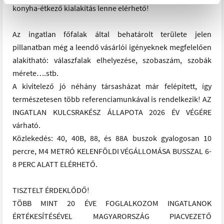
konyha-étkező kialakítás lenne elérhető!
Az ingatlan főfalak által behatárolt területe jelen
pillanatban még a leendő vásárlói igényeknek megfelelően
alakítható: válaszfalak elhelyezése, szobaszám, szobák
mérete….stb.
A kivitelező jó néhány társasházat már felépített, így
természetesen több referenciamunkával is rendelkezik! AZ
INGATLAN KULCSRAKÉSZ ÁLLAPOTA 2026 ÉV VÉGÉRE
várható.
Közlekedés: 40, 40B, 88, és 88A buszok gyalogosan 10
percre, M4 METRÓ KELENFÖLDI VÉGÁLLOMÁSA BUSSZAL 6-
8 PERC ALATT ELÉRHETŐ.
TISZTELT ÉRDEKLŐDŐ!
TÖBB MINT 20 ÉVE FOGLALKOZOM INGATLANOK
ÉRTÉKESÍTÉSÉVEL MAGYARORSZÁG PIACVEZETŐ