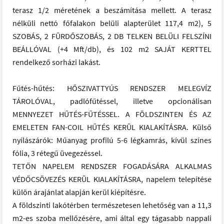
terasz 1/2 méretének a beszámítása mellett. A terasz
nélküli nettó főfalakon belüli alapterület 117,4 m2), 5
SZOBÁS, 2 FÜRDŐSZOBÁS, 2 DB TELKEN BELÜLI FELSZÍNI
BEÁLLÓVAL (+4 Mft/db), és 102 m2 SAJÁT KERTTEL
rendelkező sorházi lakást.
Fűtés-hűtés: HŐSZIVATTYÚS RENDSZER MELEGVÍZ
TÁROLÓVAL, padlófűtéssel, illetve opcionálisan
MENNYEZET HŰTÉS-FŰTÉSSEL. A FÖLDSZINTEN ÉS AZ
EMELETEN FAN-COIL HŰTÉS KERÜL KIALAKÍTÁSRA. Külső
nyílászárók: Műanyag profilú 5-6 légkamrás, kívül színes
fólia, 3 rétegű üvegezéssel.
TETŐN NAPELEM RENDSZER FOGADÁSÁRA ALKALMAS
VÉDŐCSÖVEZÉS KERÜL KIALAKÍTÁSRA, napelem telepítése
külön árajánlat alapján kerül kiépítésre.
A földszinti lakótérben természetesen lehetőség van a 11,3
m2-es szoba mellőzésére, ami által egy tágasabb nappali