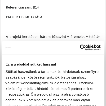
Referenciaszám: B14
PROJEKT BEMUTATÁSA
A projekt keretében három földszint + 2 emelet + tetőtér
magasságú épületekben, 32 db lakás kerül kialakításra.
Az „A” épületben 7 db lakás, a „B” épületben 14 db lakás, a
„C” épületben pedig 11 db lakás. A pinceszinten 18 db
teremgarázs és 35 db tároló kap helyet, a felszíni
Ez a weboldal sütiket használ
parkolóban pedig 28 db parkolóhely.
Sütiket használunk a tartalmak és hirdetések személyre
A lakóépületek külsőfolyosós kialakításúak. A kedvező
szabásához, közösségi funkciók biztosításához,
tájolású, panorámás kialakítású lakások mindegyikéhez
valamint weboldalforgalmunk elemzéséhez. Ezenkívül
egy-egy saját terasz/erkély tartozik.
közösségi média-, hirdető- és elemező partnereinkkel
A telken elhelyezésre kerül a pihenést szolgáló
megosztjuk az Ön weboldalhasználatra vonatkozó
zöldfelületen egy szabadtéri medence, elhúzható medence
adatait, akik kombinálhatják az adatokat más olyan
fedéssel.
adatokkal, amelyeket Ön adott meg számukra vagy az