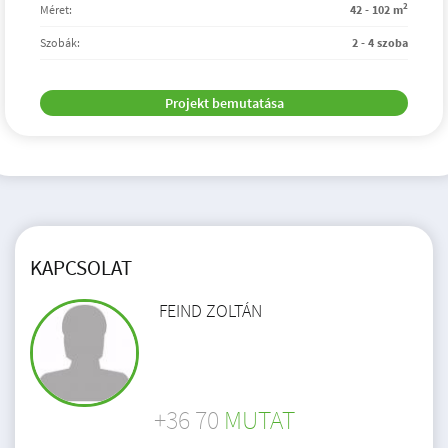
2
Méret:
42 - 102 m
Szobák:
2 - 4 szoba
Projekt bemutatása
KAPCSOLAT
FEIND ZOLTÁN
+36 70
MUTAT