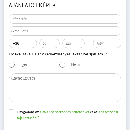
AJÁNLATOT KÉREK
Érdekel az OTP Bank kedvezményes lakáshitel ajánlata? *
Igen
Nem
Elfogadom az
általános szerződési feltételeket
és az
adatkezelési
tájékoztatót.