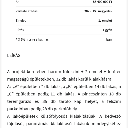
Ár:
88 400 000 Ft
Várható átadás:
2025. IV. negyedév
Emelet:
1. emelet
Fűtés:
Egyéb
FIX 3% hitelre alkalmas:
Igen
LEÍRÁS
A projekt keretében három földszint + 2 emelet + tetőtér
magasságú épületekben, 32 db lakás kerül kialakításra.
Az „A” épületben 7 db lakás, a „B” épületben 14 db lakás, a
„C” épületben pedig 11 db lakás. A pinceszinten 18 db
teremgarázs és 35 db tároló kap helyet, a felszíni
parkolóban pedig 28 db parkolóhely.
A lakóépületek külsőfolyosós kialakításúak. A kedvező
tájolású, panorámás kialakítású lakások mindegyikéhez