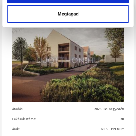
SZÁRAZVÖLGY LAKÓPARK
Megtagad
Átadás:
2025. IV. negyedév
Lakások száma:
20
Árak:
69.5 - 199 M Ft