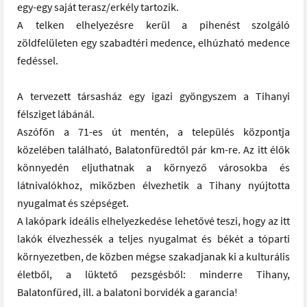
egy-egy saját terasz/erkély tartozik.
A telken elhelyezésre kerül a pihenést szolgáló
zöldfelületen egy szabadtéri medence, elhúzható medence
fedéssel.
A tervezett társasház egy igazi gyöngyszem a Tihanyi
félsziget lábánál.
Aszófőn a 71-es út mentén, a település központja
közelében található, Balatonfüredtől pár km-re. Az itt élők
könnyedén eljuthatnak a környező városokba és
látnivalókhoz, miközben élvezhetik a Tihany nyújtotta
nyugalmat és szépséget.
A lakópark ideális elhelyezkedése lehetővé teszi, hogy az itt
lakók élvezhessék a teljes nyugalmat és békét a tóparti
környezetben, de közben mégse szakadjanak ki a kulturális
életből, a lüktető pezsgésből: minderre Tihany,
Balatonfüred, ill. a balatoni borvidék a garancia!