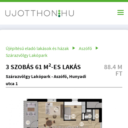
Újépítésű eladó lakások és házak
Aszófő
Szárazvölgy Lakópark
2
3 SZOBÁS 61 M
-ES LAKÁS
88.4 M
FT
Szárazvölgy Lakópark - Aszófő, Hunyadi
utca 1