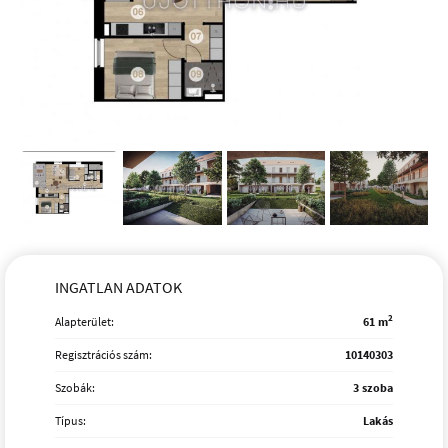
INGATLAN ADATOK
2
Alapterület:
61 m
Regisztrációs szám:
10140303
Szobák:
3 szoba
Típus:
Lakás