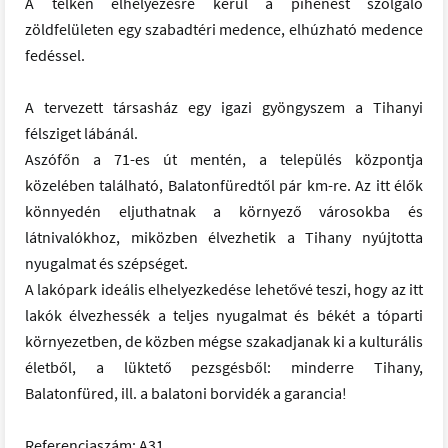
A telken elhelyezésre kerül a pihenést szolgáló
zöldfelületen egy szabadtéri medence, elhúzható medence
fedéssel.
A tervezett társasház egy igazi gyöngyszem a Tihanyi
félsziget lábánál.
Aszófőn a 71-es út mentén, a település központja
közelében található, Balatonfüredtől pár km-re. Az itt élők
könnyedén eljuthatnak a környező városokba és
látnivalókhoz, miközben élvezhetik a Tihany nyújtotta
nyugalmat és szépséget.
A lakópark ideális elhelyezkedése lehetővé teszi, hogy az itt
lakók élvezhessék a teljes nyugalmat és békét a tóparti
környezetben, de közben mégse szakadjanak ki a kulturális
életből, a lüktető pezsgésből: minderre Tihany,
Balatonfüred, ill. a balatoni borvidék a garancia!
Referenciaszám: A31