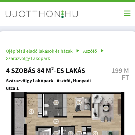
Újépítésű eladó lakások és házak
Aszófő
Szárazvölgy Lakópark
2
4 SZOBÁS 84 M
-ES LAKÁS
199 M
FT
Szárazvölgy Lakópark - Aszófő, Hunyadi
utca 1