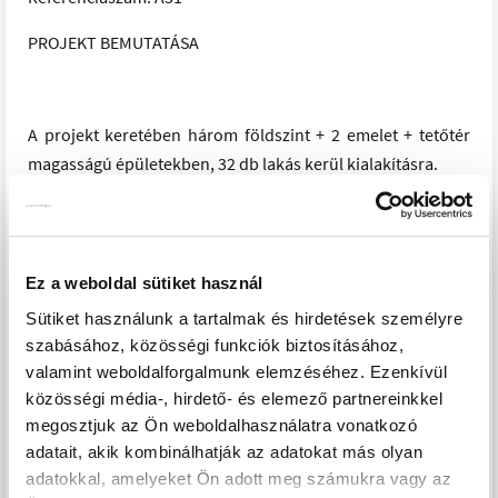
PROJEKT BEMUTATÁSA
A projekt keretében három földszint + 2 emelet + tetőtér
magasságú épületekben, 32 db lakás kerül kialakításra.
Az „A” épületben 7 db lakás, a „B” épületben 14 db lakás, a
„C” épületben pedig 11 db lakás. A pinceszinten 18 db
teremgarázs és 35 db tároló kap helyet, a felszíni
parkolóban pedig 28 db parkolóhely.
Ez a weboldal sütiket használ
A lakóépületek külsőfolyosós kialakításúak. A kedvező
Sütiket használunk a tartalmak és hirdetések személyre
tájolású, panorámás kialakítású lakások mindegyikéhez
szabásához, közösségi funkciók biztosításához,
egy-egy saját terasz/erkély tartozik.
valamint weboldalforgalmunk elemzéséhez. Ezenkívül
A telken elhelyezésre kerül a pihenést szolgáló
közösségi média-, hirdető- és elemező partnereinkkel
zöldfelületen egy szabadtéri medence, elhúzható medence
megosztjuk az Ön weboldalhasználatra vonatkozó
fedéssel.
adatait, akik kombinálhatják az adatokat más olyan
adatokkal, amelyeket Ön adott meg számukra vagy az