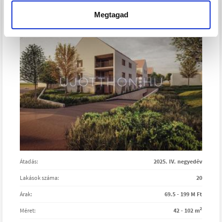
SZÁRAZVÖLGY LAKÓPARK
Megtagad
Átadás:
2025. IV. negyedév
Lakások száma:
20
Árak:
69.5 - 199 M Ft
2
Méret:
42 - 102 m