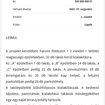
Ár:
199 000 000 Ft
Várható átadás:
2025. IV. negyedév
Emelet:
3. emelet
Fűtés:
Egyéb
LEÍRÁS
A projekt keretében három földszint + 2 emelet + tetőtér
magasságú épületekben, 32 db lakás kerül kialakításra.
Az „A” épületben 7 db lakás, a „B” épületben 14 db lakás, a
„C” épületben pedig 11 db lakás. A pinceszinten 18 db
teremgarázs és 35 db tároló kap helyet, a felszíni
parkolóban pedig 28 db parkolóhely.
A lakóépületek külsőfolyosós kialakításúak. A kedvező
tájolású, panorámás kialakítású lakások mindegyikéhez
egy-egy saját terasz/erkély tartozik.