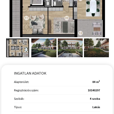
INGATLAN ADATOK
2
Alapterület:
84 m
Regisztrációs szám:
10140297
Szobák:
4 szoba
Típus:
Lakás