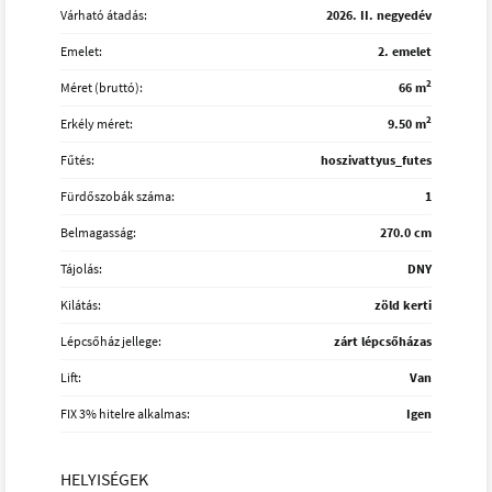
Várható átadás:
2026. II. negyedév
Emelet:
2. emelet
2
Méret (bruttó):
66 m
2
Erkély méret:
9.50 m
Fűtés:
hoszivattyus_futes
Fürdőszobák száma:
1
Belmagasság:
270.0 cm
Tájolás:
DNY
Kilátás:
zöld kerti
Lépcsőház jellege:
zárt lépcsőházas
Lift:
Van
FIX 3% hitelre alkalmas:
Igen
HELYISÉGEK