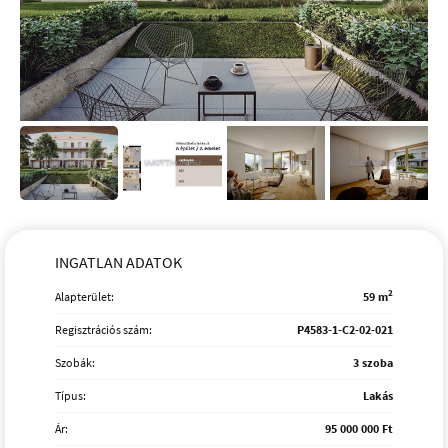
INGATLAN ADATOK
2
Alapterület:
59 m
Regisztrációs szám:
P4583-1-C2-02-021
Szobák:
3 szoba
Típus:
Lakás
Ár:
95 000 000 Ft