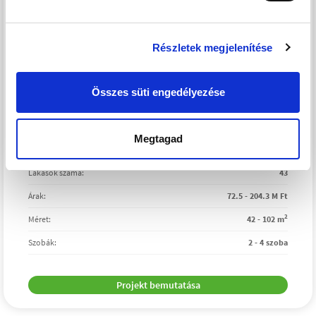
Részletek megjelenítése
Összes süti engedélyezése
Megtagad
Átadás:
2026. II. negyedév
Lakások száma:
43
Árak:
72.5 - 204.3 M Ft
2
Méret:
42 - 102 m
Szobák:
2 - 4 szoba
Projekt bemutatása