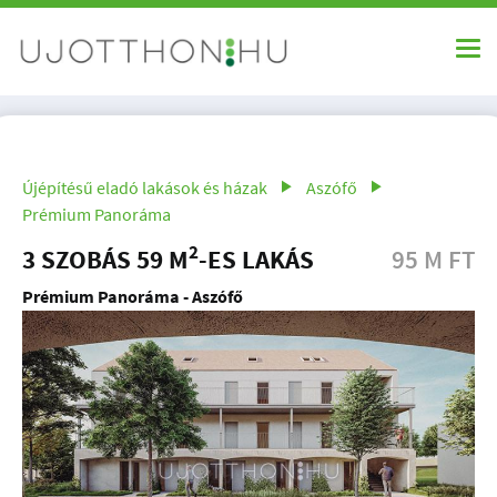
Újépítésű eladó lakások és házak
Aszófő
Prémium Panoráma
2
3 SZOBÁS 59 M
-ES LAKÁS
95 M FT
Prémium Panoráma - Aszófő