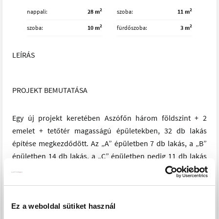
2
2
nappali
28 m
szoba
11 m
2
2
szoba
10 m
fürdőszoba
3 m
LEÍRÁS
PROJEKT BEMUTATÁSA
Egy új projekt keretében Aszófőn három földszint + 2
emelet + tetőtér magasságú épületekben, 32 db lakás
építése megkezdődött. Az „A” épületben 7 db lakás, a „B”
épületben 14 db lakás, a „C” épületben pedig 11 db lakás
kerül kialakításra.
A pinceszinten 18 db teremgarázs és 35 db tároló kap
helyet, a felszíni parkolóban pedig 28 db parkolóhely
Ez a weboldal sütiket használ