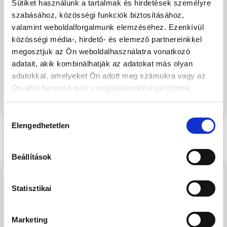
vásárolható meg.
Sütiket használunk a tartalmak és hirdetések személyre
szabásához, közösségi funkciók biztosításához,
A lakóépületek külsőfolyosós kialakítással épülnek,
valamint weboldalforgalmunk elemzéséhez. Ezenkívül
közösségi média-, hirdető- és elemező partnereinkkel
tájolásuk kedvező.
megosztjuk az Ön weboldalhasználatra vonatkozó
adatait, akik kombinálhatják az adatokat más olyan
A lakások mindegyikéhez egy-egy saját terasz/erkély is
adatokkal, amelyeket Ön adott meg számukra vagy az
tartozik. A telken kiépítésre kerül a pihenést szolgáló
Ön által használt más szolgáltatásokból gyűjtöttek.
zöldfelületen egy szabadtéri medence is.
Hozzájárulás
Elengedhetetlen
kiválasztása
Beállítások
PRÉMIUM PANORÁMA
Statisztikai
Marketing