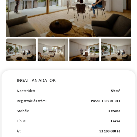
INGATLAN ADATOK
2
Alapterület:
59 m
Regisztrációs szám:
P4583-1-0B-01-011
Szobák:
3 szoba
Típus:
Lakás
Ár:
93 100 000 Ft