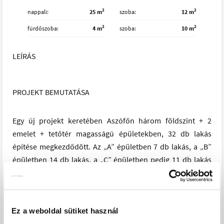
2
2
nappali
25 m
szoba
12 m
2
2
fürdőszoba
4 m
szoba
10 m
LEÍRÁS
PROJEKT BEMUTATÁSA
Egy új projekt keretében Aszófőn három földszint + 2
emelet + tetőtér magasságú épületekben, 32 db lakás
építése megkezdődött. Az „A” épületben 7 db lakás, a „B”
épületben 14 db lakás, a „C” épületben pedig 11 db lakás
kerül kialakításra.
A pinceszinten 18 db teremgarázs és 35 db tároló kap
helyet, a felszíni parkolóban pedig 28 db parkolóhely
Ez a weboldal sütiket használ