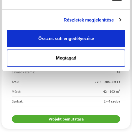
Részletek megjelenítése
Összes süti engedélyezése
Megtagad
Átadás:
2026. II. negyedév
Lakások száma:
43
Árak:
72.5 - 204.3 M Ft
2
Méret:
42 - 102 m
Szobák:
2 - 4 szoba
Projekt bemutatása