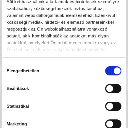
vásárolható meg.
Sütiket használunk a tartalmak és hirdetések személyre
szabásához, közösségi funkciók biztosításához,
A lakóépületek külsőfolyosós kialakítással épülnek,
valamint weboldalforgalmunk elemzéséhez. Ezenkívül
közösségi média-, hirdető- és elemező partnereinkkel
tájolásuk kedvező.
megosztjuk az Ön weboldalhasználatra vonatkozó
adatait, akik kombinálhatják az adatokat más olyan
A lakások mindegyikéhez egy-egy saját terasz/erkély is
adatokkal, amelyeket Ön adott meg számukra vagy az
tartozik. A telken kiépítésre kerül a pihenést szolgáló
Ön által használt más szolgáltatásokból gyűjtöttek.
zöldfelületen egy szabadtéri medence is.
Hozzájárulás
Elengedhetetlen
kiválasztása
Beállítások
PRÉMIUM PANORÁMA
Statisztikai
Marketing