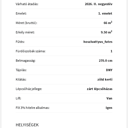
Várható átadás:
2026. II. negyedév
Emelet:
1. emelet
2
Méret (bruttó):
66 m
2
Erkély méret:
9.50 m
Fűtés:
hoszivattyus_futes
Fürdőszobák száma:
1
Belmagasság:
270.0 cm
Tájolás:
DNY
Kilátás:
zöld kerti
Lépcsőház jellege:
zárt lépcsőházas
Lift:
Van
FIX 3% hitelre alkalmas:
Igen
HELYISÉGEK