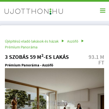
Újépítésű eladó lakások és házak
Aszófő
Prémium Panoráma
2
3 SZOBÁS 59 M
-ES LAKÁS
93.1 M
FT
Prémium Panoráma - Aszófő