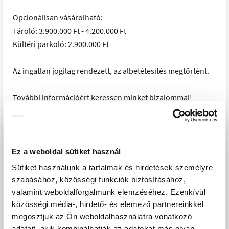
Opcionálisan vásárolható:
Tároló: 3.900.000 Ft - 4.200.000 Ft
Kültéri parkoló: 2.900.000 Ft
Az ingatlan jogilag rendezett, az albetétesítés megtörtént.
További információért keressen minket bizalommal!
Egyedi igényekre szabott lakás hitelekkel állunk
rendelkezésére. Bankfüggetlen hitelcentrumunk az
országban elérhető összes bank és hitelintézet ajánlatát
Ez a weboldal sütiket használ
versenyezteti az Ön számára díjmentesen.
Sütiket használunk a tartalmak és hirdetések személyre
Munkatársaink nagy szakmai tapasztalattal várják Önt az
szabásához, közösségi funkciók biztosításához,
előre egyeztetett időpontban akár a normál munkaidő után
valamint weboldalforgalmunk elemzéséhez. Ezenkívül
is.
közösségi média-, hirdető- és elemező partnereinkkel
megosztjuk az Ön weboldalhasználatra vonatkozó
PROJEKT BEMUTATÁSA
adatait, akik kombinálhatják az adatokat más olyan