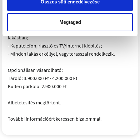
Összes süti engedélyezése
- Műanyag-aluminium nyílászárók, háromrétegű
üvegezéssel, elektromos redőnyökkel és szúnyoghálóval;
- Hőszivattyús központi fűtés egyedi mérőkkel;
Megtagad
- Padlófűtés és hűtő-fűtő FANCOIL rendszer minden
lakásban;
- Kaputelefon, riasztó és TV/internet kiépítés;
- Minden lakás erkéllyel, vagy terasszal rendelkezik.
Opcionálisan vásárolható:
Tároló: 3.900.000 Ft - 4.200.000 Ft
Kültéri parkoló: 2.900.000 Ft
Albetétesítés megtörtént.
További információért keressen bizalommal!