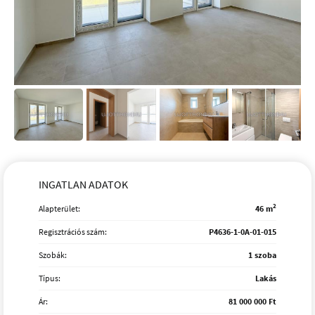
INGATLAN ADATOK
2
Alapterület:
46 m
Regisztrációs szám:
P4636-1-0A-01-015
Szobák:
1 szoba
Típus:
Lakás
Ár:
81 000 000 Ft