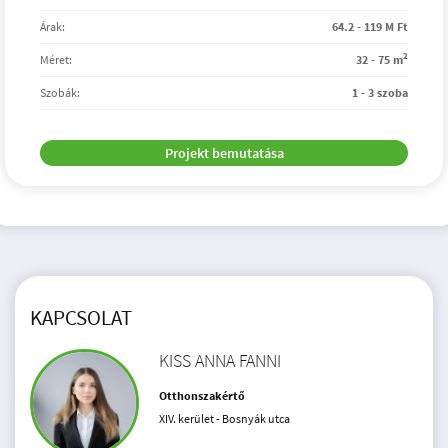
Árak:
64.2 - 119 M Ft
2
Méret:
32 - 75 m
Szobák:
1 - 3 szoba
Projekt bemutatása
KAPCSOLAT
KISS ANNA FANNI
Otthonszakértő
XIV. kerület - Bosnyák utca