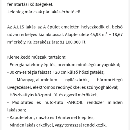
fenntartási költségeket.
Jelenleg már csak pár lakás érhető el!
Az A.L15 lakás az A épület emeletén helyezkedik el, belső
udvari erkélyes kialakítással. Alapterülete 45,98 m² + 18,67
m² erkély. Kulcsrakész ára: 81.100.000 Ft.
Kiemelkedő műszaki tartalom:
- Energiahatékony építés, prémium minőségű anyagokkal;
- 30 cm-es tégla falazat + 20 cm külső hőszigetelés;
- Műanyag-aluminium nyílászárók, háromrétegű
üvegezéssel, elektromos redőnyökkel és szúnyoghálóval;
- Hőszivattyús központi fűtés egyedi mérőkkel;
- Padlófűtés és hűtő-fűtő FANCOIL rendszer minden
lakásban;
- Kaputelefon, riasztó és TV/internet kiépítés;
- Minden lakás erkéllyel, vagy terasszal rendelkezik.