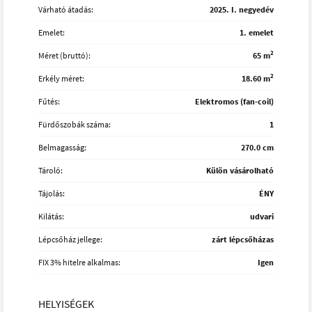
Várható átadás:
2025. I. negyedév
Emelet:
1. emelet
2
Méret (bruttó):
65 m
2
Erkély méret:
18.60 m
Fűtés:
Elektromos (fan-coil)
Fürdőszobák száma:
1
Belmagasság:
270.0 cm
Tároló:
Külön vásárolható
Tájolás:
ÉNY
Kilátás:
udvari
Lépcsőház jellege:
zárt lépcsőházas
FIX 3% hitelre alkalmas:
Igen
HELYISÉGEK