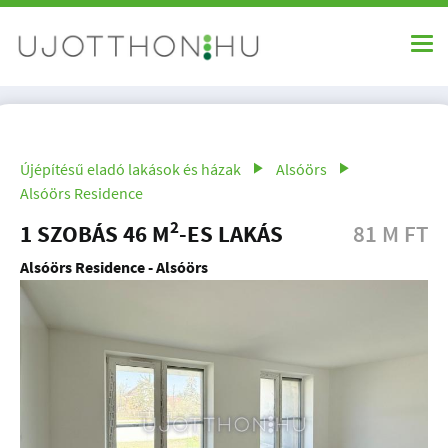
Újépítésű eladó lakások és házak
Alsóörs
Alsóörs Residence
2
1 SZOBÁS 46 M
-ES LAKÁS
81 M FT
Alsóörs Residence - Alsóörs