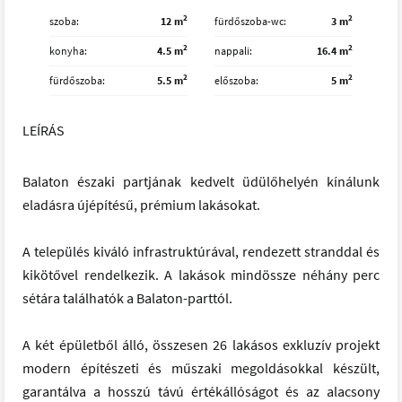
2
2
szoba
12 m
fürdőszoba-wc
3 m
2
2
konyha
4.5 m
nappali
16.4 m
2
2
fürdőszoba
5.5 m
előszoba
5 m
LEÍRÁS
Balaton északi partjának kedvelt üdülőhelyén kínálunk
eladásra újépítésű, prémium lakásokat.
A település kiváló infrastruktúrával, rendezett stranddal és
kikötővel rendelkezik. A lakások mindössze néhány perc
sétára találhatók a Balaton-parttól.
A két épületből álló, összesen 26 lakásos exkluzív projekt
modern építészeti és műszaki megoldásokkal készült,
garantálva a hosszú távú értékállóságot és az alacsony