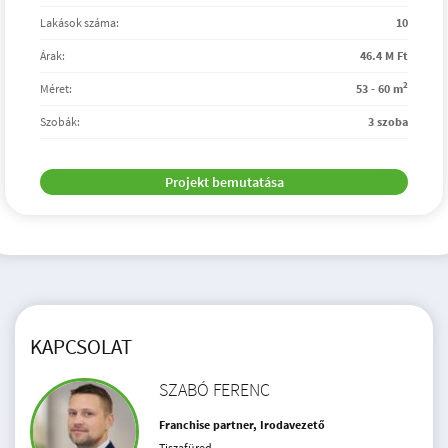
Lakások száma:
10
Árak:
46.4 M Ft
2
Méret:
53 - 60 m
Szobák:
3 szoba
Projekt bemutatása
KAPCSOLAT
SZABÓ FERENC
Franchise partner, Irodavezető
Tiszafüred