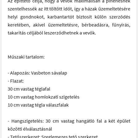
Az építtető célja, hogy a vevők maximálisan a pihenésnek
szentelhessék az itt töltött időt, így a házak üzemeltetésére
helyi gondnokot, karbantartót biztosít külön szerződés
keretében, akivel üzemeltetésre, bérbeadásra, fűnyírás,
takarítás céljából leszerződhetnek a vevők.
Műszaki tartalom:
- Alapozás: Vasbeton sávalap
- Flazat:
30 cm vastag téglafal
10 cm vastag homlokzati szigetelés
10 cm vastag tégla válaszfalak
- Hangszigetelés: 30 cm vastag hangátló fal a két épület
közötti élválasztásnál
- Tetőszerkezet: Szeglemezes tető szerkezet