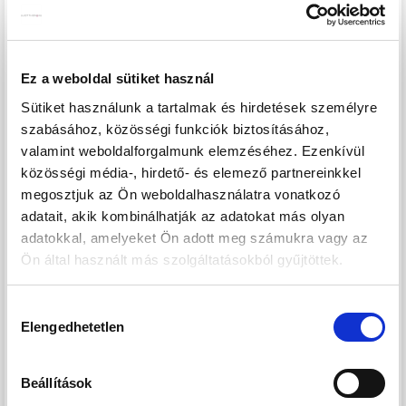
+36 xx xxx xxx
PROJEKT BEMUTATÁSA
Ez a weboldal sütiket használ
Abádszalók a Tisza-tó mellett fekvő, nagyjából 3 800 lelket
Sütiket használunk a tartalmak és hirdetések személyre
számláló település Jász-Nagykun-Szolnok megyében
szabásához, közösségi funkciók biztosításához,
Tiszafüred és Szolnok között. Az alacsony lakosszám
valamint weboldalforgalmunk elemzéséhez. Ezenkívül
ellenére igazi turisztikai paradicsom 14 négyzetkilométeres
közösségi média-, hirdető- és elemező partnereinkkel
egybefüggő vízfelületével, valamint a környék
megosztjuk az Ön weboldalhasználatra vonatkozó
legkiépítettebb városa. Az itt pihenők, letelepedők
adatait, akik kombinálhatják az adatokat más olyan
rengeteg látnivalót és nevezetességet tekinthetnek meg a
adatokkal, amelyeket Ön adott meg számukra vagy az
környéken. Kikötők, a strand, emlékművek, templomok,
Ön által használt más szolgáltatásokból gyűjtöttek.
múzeum, szabadtéri néprajzi kiállítás és sok-sok más
látványosság várja az érdeklődőket a számtalan
Hozzájárulás
Elengedhetetlen
vízisportolási lehetőség, horgászaton, vadászaton túl.
kiválasztása
Az elmúlt időszak fejlesztéseinek köszönhetően megújult a
Beállítások
strand, ahol családdal, barátokkal megtalálja mindenki a