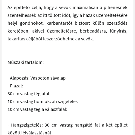
Az építtető célja, hogy a vevők maximálisan a pihenésnek
szentelhessék az itt töltött időt, így a házak üzemeltetésére
helyi gondnokot, karbantartót biztosít külön szerződés
keretében, akivel üzemeltetésre, bérbeadásra, fűnyírás,
takarítás céljából leszerződhetnek a vevők.
Műszaki tartalom:
- Alapozás: Vasbeton sávalap
- Flazat:
30 cm vastag téglafal
10 cm vastag homlokzati szigetelés
10 cm vastag tégla válaszfalak
- Hangszigetelés: 30 cm vastag hangátló fal a két épület
közötti élválasztásnál