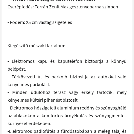
Cserépfedés: Terrán Zenit Max gesztenyebarna színben
- Födém: 25 cm vastag szigetelés
Kiegészítő műszaki tartalom:
- Elektromos kapu és kaputelefon biztosítja a könnyű
belépést.
- Térkövezett út és parkoló biztosítja az autókkal való
kényelmes parkolást.
- Minden üdülőhöz terasz vagy erkély tartozik, mely
kényelmes kültéri pihenést biztosít.
- Elektromos hőszigetelt alumínium redőny és szúnyogháló
az ablakokon a komfortos árnyékolás és szúnyogmentes
környezet érdekében.
-Elektromos padlófűtés a fürdőszobában a meleg talaj és