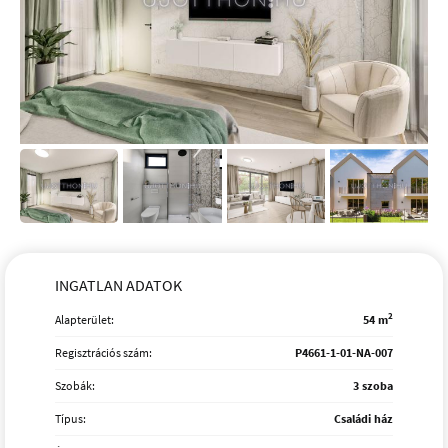
INGATLAN ADATOK
2
Alapterület:
54 m
Regisztrációs szám:
P4661-1-01-NA-007
Szobák:
3 szoba
Típus:
Családi ház