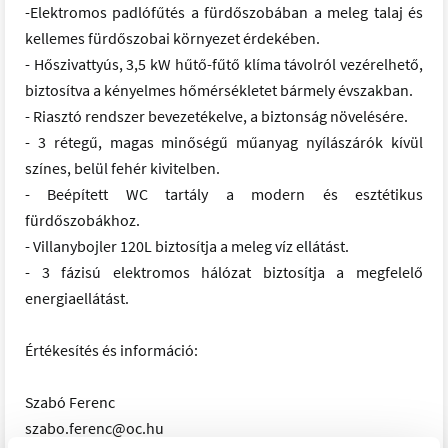
-Elektromos padlófűtés a fürdőszobában a meleg talaj és
kellemes fürdőszobai környezet érdekében.
- Hőszivattyús, 3,5 kW hűtő-fűtő klíma távolról vezérelhető,
biztosítva a kényelmes hőmérsékletet bármely évszakban.
- Riasztó rendszer bevezetékelve, a biztonság növelésére.
- 3 rétegű, magas minőségű műanyag nyílászárók kívül
színes, belül fehér kivitelben.
- Beépített WC tartály a modern és esztétikus
fürdőszobákhoz.
- Villanybojler 120L biztosítja a meleg víz ellátást.
- 3 fázisú elektromos hálózat biztosítja a megfelelő
energiaellátást.
Értékesítés és információ:
Szabó Ferenc
szabo.ferenc@oc.hu