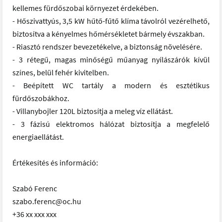
kellemes fürdőszobai környezet érdekében.
- Hőszivattyús, 3,5 kW hűtő-fűtő klíma távolról vezérelhető,
biztosítva a kényelmes hőmérsékletet bármely évszakban.
- Riasztó rendszer bevezetékelve, a biztonság növelésére.
- 3 rétegű, magas minőségű műanyag nyílászárók kívül
színes, belül fehér kivitelben.
- Beépített WC tartály a modern és esztétikus
fürdőszobákhoz.
- Villanybojler 120L biztosítja a meleg víz ellátást.
- 3 fázisú elektromos hálózat biztosítja a megfelelő
energiaellátást.
Értékesítés és információ:
Szabó Ferenc
szabo.ferenc@oc.hu
+36 xx xxx xxx