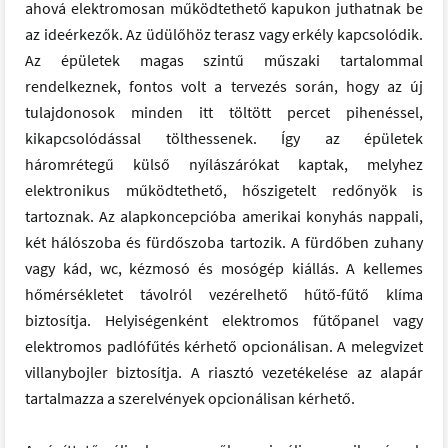
ahová elektromosan működtethető kapukon juthatnak be
az ideérkezők. Az üdülőhöz terasz vagy erkély kapcsolódik.
Az épületek magas szintű műszaki tartalommal
rendelkeznek, fontos volt a tervezés során, hogy az új
tulajdonosok minden itt töltött percet pihenéssel,
kikapcsolódással tölthessenek. Így az épületek
háromrétegű külső nyílászárókat kaptak, melyhez
elektronikus működtethető, hőszigetelt redőnyök is
tartoznak. Az alapkoncepcióba amerikai konyhás nappali,
két hálószoba és fürdőszoba tartozik. A fürdőben zuhany
vagy kád, wc, kézmosó és mosógép kiállás. A kellemes
hőmérsékletet távolról vezérelhető hűtő-fűtő klíma
biztosítja. Helyiségenként elektromos fűtőpanel vagy
elektromos padlófűtés kérhető opcionálisan. A melegvizet
villanybojler biztosítja. A riasztó vezetékelése az alapár
tartalmazza a szerelvények opcionálisan kérhető.