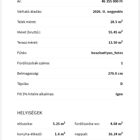
Ár:
46 355 000 Ft
Várható átadás:
2026. II. negyedév
2
Telek méret:
28.5 m
2
Méret (bruttó):
55.45 m
2
Terasz méret:
13.50 m
Fűtés:
hoszivattyus_futes
Fürdőszobák száma:
1
Belmagasság:
270.0 cm
Tájolás:
D
FIX 3% hitelre alkalmas:
Igen
HELYISÉGEK
2
2
előszoba
5.25 m
fürdőszoba-wc
4.68 m
2
2
konyha-étkező
1.6 m
nappali
16.24 m