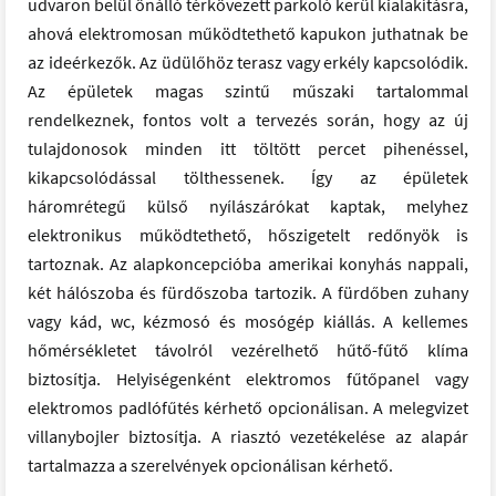
udvaron belül önálló térkövezett parkoló kerül kialakításra,
ahová elektromosan működtethető kapukon juthatnak be
az ideérkezők. Az üdülőhöz terasz vagy erkély kapcsolódik.
Az épületek magas szintű műszaki tartalommal
rendelkeznek, fontos volt a tervezés során, hogy az új
tulajdonosok minden itt töltött percet pihenéssel,
kikapcsolódással tölthessenek. Így az épületek
háromrétegű külső nyílászárókat kaptak, melyhez
elektronikus működtethető, hőszigetelt redőnyök is
tartoznak. Az alapkoncepcióba amerikai konyhás nappali,
két hálószoba és fürdőszoba tartozik. A fürdőben zuhany
vagy kád, wc, kézmosó és mosógép kiállás. A kellemes
hőmérsékletet távolról vezérelhető hűtő-fűtő klíma
biztosítja. Helyiségenként elektromos fűtőpanel vagy
elektromos padlófűtés kérhető opcionálisan. A melegvizet
villanybojler biztosítja. A riasztó vezetékelése az alapár
tartalmazza a szerelvények opcionálisan kérhető.