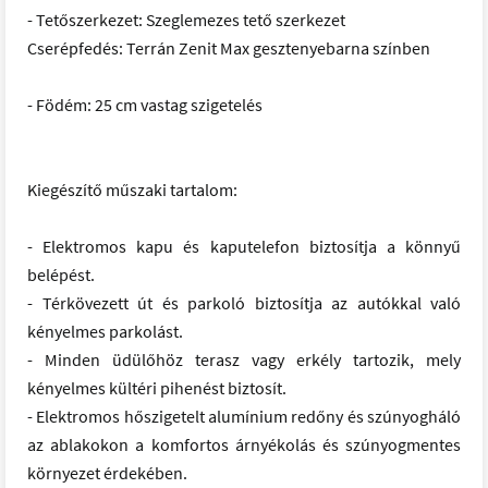
- Tetőszerkezet: Szeglemezes tető szerkezet
Cserépfedés: Terrán Zenit Max gesztenyebarna színben
- Födém: 25 cm vastag szigetelés
Kiegészítő műszaki tartalom:
- Elektromos kapu és kaputelefon biztosítja a könnyű
belépést.
- Térkövezett út és parkoló biztosítja az autókkal való
kényelmes parkolást.
- Minden üdülőhöz terasz vagy erkély tartozik, mely
kényelmes kültéri pihenést biztosít.
- Elektromos hőszigetelt alumínium redőny és szúnyogháló
az ablakokon a komfortos árnyékolás és szúnyogmentes
környezet érdekében.