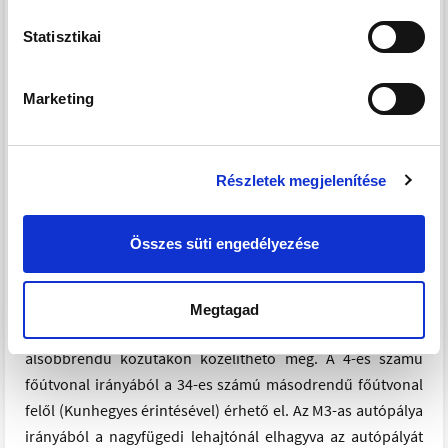
számára szimpatikus sportolási, pihenési, szórakozási vagy
Statisztikai
étkezési lehetőséget. A jachtozás szerelmesei ugyanúgy
hódolhatnak a szenvedélyüknek, mint azok a tulajdonosok,
akik a kerékpározást választják és körbe biciklizik a
Marketing
közkedvelt kerékpárúton a Tisza-tavat.
Az eladásra kínált üdülőházak csendes, nyugodt,
Részletek megjelenítése
biztonságos környezetben helyezkednek el. A telek 3
utcával kapcsolatos saroktelek. Közel a bolt, éttermek, a
Összes süti engedélyezése
felújított, csúszdás abádszalóki strand a telek melletti kis
hídon át érhető el. A parton lévő jacht kikötőt mind
kerékpárral vagy autóval, mind gyalogosan közelítheti meg
Megtagad
a nyaraló tulajdonosa. Abádszalók több irányból,
alsóbbrendű közutakon közelíthető meg. A 4-es számú
főútvonal irányából a 34-es számú másodrendű főútvonal
felől (Kunhegyes érintésével) érhető el. Az M3-as autópálya
irányából a nagyfügedi lehajtónál elhagyva az autópályát