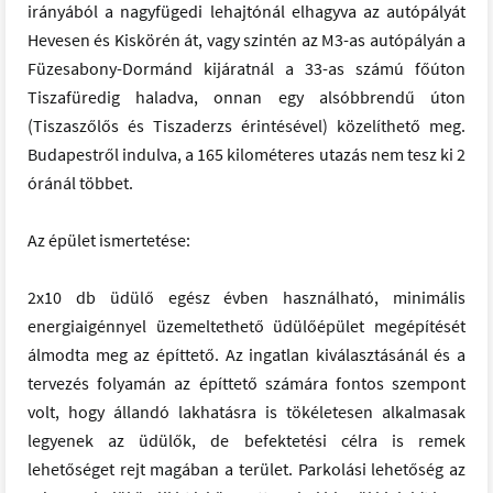
irányából a nagyfügedi lehajtónál elhagyva az autópályát
Hevesen és Kiskörén át, vagy szintén az M3-as autópályán a
Füzesabony-Dormánd kijáratnál a 33-as számú főúton
Tiszafüredig haladva, onnan egy alsóbbrendű úton
(Tiszaszőlős és Tiszaderzs érintésével) közelíthető meg.
Budapestről indulva, a 165 kilométeres utazás nem tesz ki 2
óránál többet.
Az épület ismertetése:
2x10 db üdülő egész évben használható, minimális
energiaigénnyel üzemeltethető üdülőépület megépítését
álmodta meg az építtető. Az ingatlan kiválasztásánál és a
tervezés folyamán az építtető számára fontos szempont
volt, hogy állandó lakhatásra is tökéletesen alkalmasak
legyenek az üdülők, de befektetési célra is remek
lehetőséget rejt magában a terület. Parkolási lehetőség az