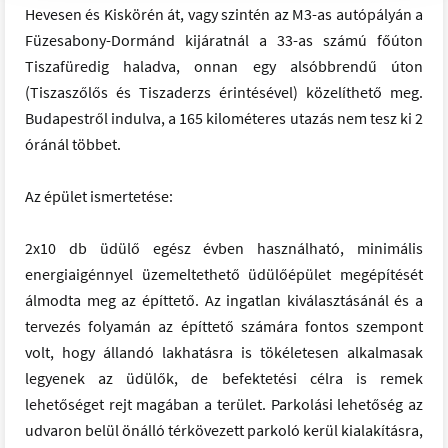
Hevesen és Kiskörén át, vagy szintén az M3-as autópályán a
Füzesabony-Dormánd kijáratnál a 33-as számú főúton
Tiszafüredig haladva, onnan egy alsóbbrendű úton
(Tiszaszőlős és Tiszaderzs érintésével) közelíthető meg.
Budapestről indulva, a 165 kilométeres utazás nem tesz ki 2
óránál többet.
Az épület ismertetése:
2x10 db üdülő egész évben használható, minimális
energiaigénnyel üzemeltethető üdülőépület megépítését
álmodta meg az építtető. Az ingatlan kiválasztásánál és a
tervezés folyamán az építtető számára fontos szempont
volt, hogy állandó lakhatásra is tökéletesen alkalmasak
legyenek az üdülők, de befektetési célra is remek
lehetőséget rejt magában a terület. Parkolási lehetőség az
udvaron belül önálló térkövezett parkoló kerül kialakításra,