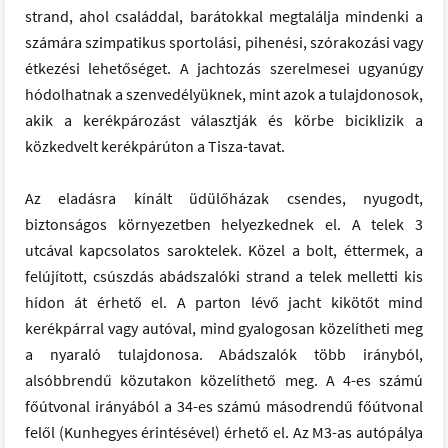
strand, ahol családdal, barátokkal megtalálja mindenki a
számára szimpatikus sportolási, pihenési, szórakozási vagy
étkezési lehetőséget. A jachtozás szerelmesei ugyanúgy
hódolhatnak a szenvedélyüknek, mint azok a tulajdonosok,
akik a kerékpározást választják és körbe biciklizik a
közkedvelt kerékpárúton a Tisza-tavat.
Az eladásra kínált üdülőházak csendes, nyugodt,
biztonságos környezetben helyezkednek el. A telek 3
utcával kapcsolatos saroktelek. Közel a bolt, éttermek, a
felújított, csúszdás abádszalóki strand a telek melletti kis
hídon át érhető el. A parton lévő jacht kikötőt mind
kerékpárral vagy autóval, mind gyalogosan közelítheti meg
a nyaraló tulajdonosa. Abádszalók több irányból,
alsóbbrendű közutakon közelíthető meg. A 4-es számú
főútvonal irányából a 34-es számú másodrendű főútvonal
felől (Kunhegyes érintésével) érhető el. Az M3-as autópálya