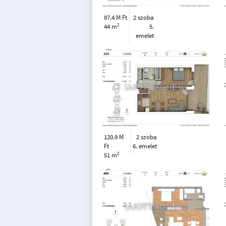
87.4 M Ft
2 szoba
2
44 m
5.
emelet
120.9 M
2 szoba
Ft
6. emelet
2
51 m