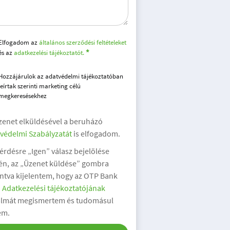
Elfogadom az
általános szerződési feltételeket
és az
adatkezelési tájékoztatót.
Hozzájárulok az adatvédelmi tájékoztatóban
leírtak szerinti marketing célú
megkeresésekhez
zenet elküldésével a beruházó
védelmi Szabályzatát
is elfogadom.
kérdésre „Igen” válasz bejelölése
én, az „Üzenet küldése” gombra
intva kijelentem, hogy az OTP Bank
.
Adatkezelési tájékoztatójának
almát megismertem és tudomásul
em.