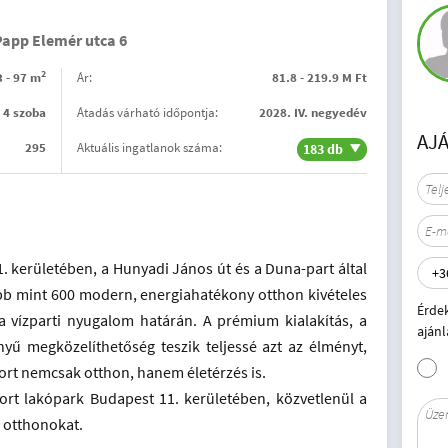
 Papp Elemér utca 6
2
3 - 97 m
Ár:
81.8 - 219.9 M Ft
- 4 szoba
Átadás várható időpontja:
2028. IV. negyedév
AJ
295
Aktuális ingatlanok száma:
183 db
. kerületében, a Hunyadi János út és a Duna-part által
öbb mint 600 modern, energiahatékony otthon kivételes
Érde
 a vízparti nyugalom határán. A prémium kialakítás, a
ajánl
ű megközelíthetőség teszik teljessé azt az élményt,
rt nemcsak otthon, hanem életérzés is.
Port lakópark Budapest 11. kerületében, közvetlenül a
 otthonokat.