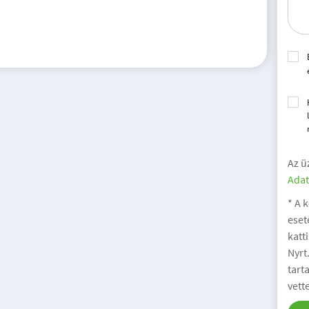
Az ü
Adat
* A 
eset
katt
Nyrt
tart
vett