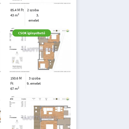
85.4 M Ft
2 szoba
2
43 m
3.
emelet
CSOK igényelhető
150.6 M
3 szoba
Ft
9. emelet
2
67 m