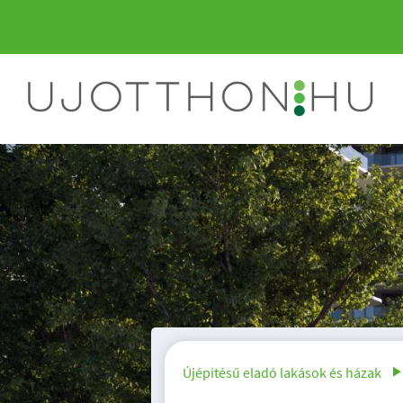
1117 Budapest, Pap
Újépítésű eladó lakások és házak