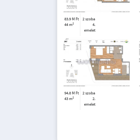
83.9 M Ft
2 szoba
2
44 m
4.
emelet
94.8 M Ft
2 szoba
2
43 m
2.
emelet