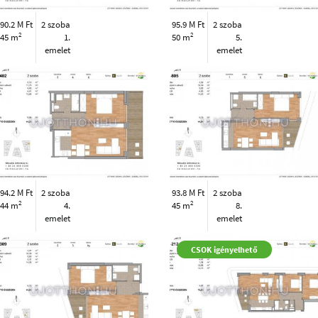
90.2 M Ft
2 szoba
95.9 M Ft
2 szoba
2
2
45 m
1.
50 m
5.
emelet
emelet
94.2 M Ft
2 szoba
93.8 M Ft
2 szoba
2
2
44 m
4.
45 m
8.
emelet
emelet
CSOK igényelhető