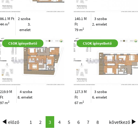
86.1 M Ft
2 szoba
140.1 M
3 szoba
2
44 m
3.
Ft
2. emelet
2
emelet
79 m
CSOK igényelhető
CSOK igényelhető
219.9 M
4 szoba
127.3 M
3 szoba
Ft
8. emelet
Ft
6. emelet
2
2
97 m
67 m
előző
1
2
3
4
5
6
7
8
következő