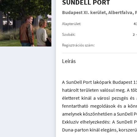
SUNDELL PORT
Budapest XI. kerület, Albertfalva,
Alapterület:
4
Szobák:
2 
Regisztrációs szám:
Leírás
A SunDell Port lakópark Budapest 11
határolt területen valósul meg. A t
életteret kínál a városi pezsgés és
fenntartható megoldások és a könny
amelynek köszönhetően a SunDell Po
Exkluzív elhelyezkedés: A SunDell 
Duna-parton kínál elegáns, korszerű