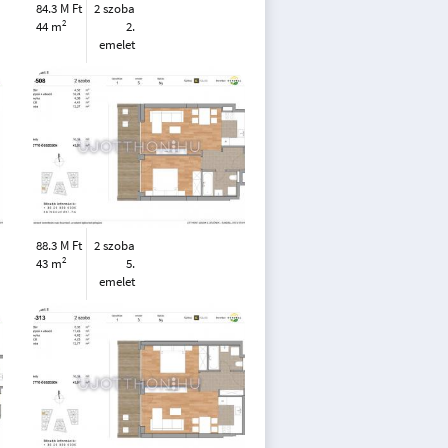
84.3 M Ft
2 szoba
2
44 m
2.
emelet
88.3 M Ft
2 szoba
2
43 m
5.
emelet