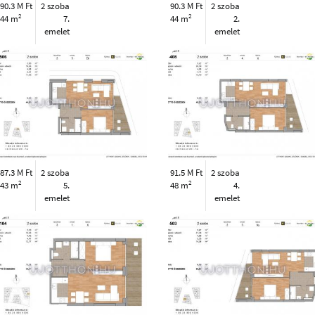
90.3 M Ft
2 szoba
90.3 M Ft
2 szoba
2
2
44 m
7.
44 m
2.
emelet
emelet
87.3 M Ft
2 szoba
91.5 M Ft
2 szoba
2
2
43 m
5.
48 m
4.
emelet
emelet