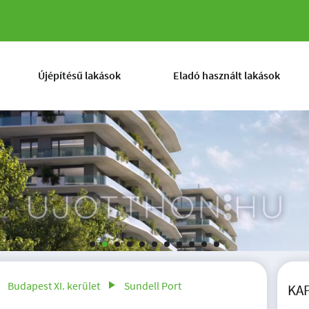
p Elemér utca 6.
Újépítésű lakások
Eladó használt lakások
Budapest XI. kerület
Sundell Port
KA