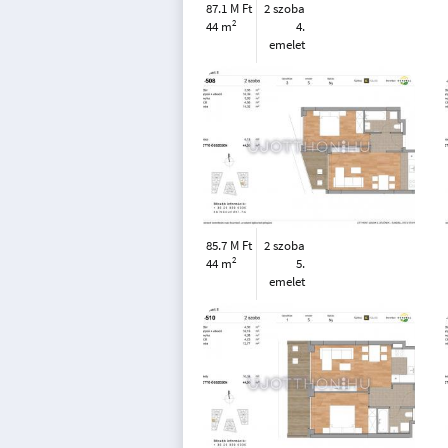
87.1 M Ft
2 szoba
2
44 m
4.
emelet
85.7 M Ft
2 szoba
2
44 m
5.
emelet