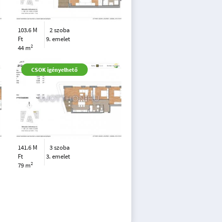
103.6 M
2 szoba
Ft
9. emelet
2
44 m
CSOK igényelhető
141.6 M
3 szoba
Ft
3. emelet
2
79 m