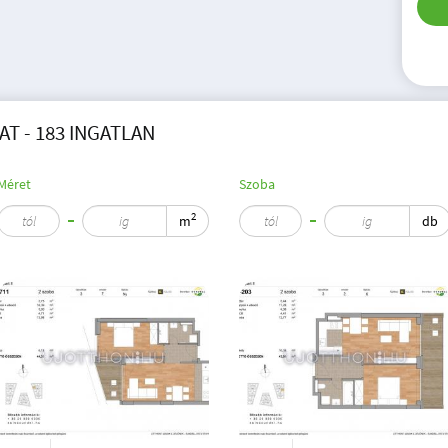
T - 183 INGATLAN
Méret
Szoba
2
m
db