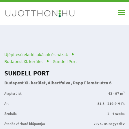
Újépítésű eladó lakások és házak
Budapest XI. kerület
Sundell Port
SUNDELL PORT
Budapest XI. kerület, Albertfalva, Papp Elemér utca 6
2
Alapterület:
43 - 97 m
Ár:
81.8 - 219.9 M Ft
Szobák:
2 - 4 szoba
Átadás várható időpontja:
2028. IV. negyedév