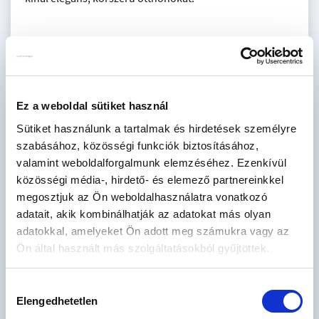
Ez a weboldal sütiket használ
KAPCSOLAT
Sütiket használunk a tartalmak és hirdetések személyre
szabásához, közösségi funkciók biztosításához,
SUNDELL ÉRTÉKESÍTÉS
valamint weboldalforgalmunk elemzéséhez. Ezenkívül
közösségi média-, hirdető- és elemező partnereinkkel
megosztjuk az Ön weboldalhasználatra vonatkozó
adatait, akik kombinálhatják az adatokat más olyan
adatokkal, amelyeket Ön adott meg számukra vagy az
+36 70
MUTAT
Ön által használt más szolgáltatásokból gyűjtöttek.
AJÁNLATOT KÉREK
Hozzájárulás
Elengedhetetlen
kiválasztása