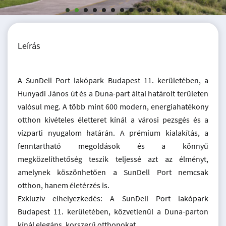
Leírás
A SunDell Port lakópark Budapest 11. kerületében, a
Hunyadi János út és a Duna-part által határolt területen
valósul meg. A több mint 600 modern, energiahatékony
otthon kivételes életteret kínál a városi pezsgés és a
vízparti nyugalom határán. A prémium kialakítás, a
fenntartható megoldások és a könnyű
megközelíthetőség teszik teljessé azt az élményt,
amelynek köszönhetően a SunDell Port nemcsak
otthon, hanem életérzés is.
Exkluzív elhelyezkedés: A SunDell Port lakópark
Budapest 11. kerületében, közvetlenül a Duna-parton
kínál elegáns, korszerű otthonokat.