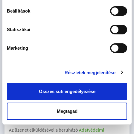
Beállítások
Statisztikai
Érdekel az OTP Bank kedvezményes lakáshitel ajánlata? *
Igen
Nem
Marketing
Részletek megjelenítése
Elfogadom az
általános szerződési feltételeket
és az
adatkezelési
Összes süti engedélyezése
tájékoztatót.
Hozzájárulok az adatvédelmi tájékoztatóban leírtak szerinti
Megtagad
marketing célú megkeresésekhez
Az üzenet elküldésével a beruházó
Adatvédelmi