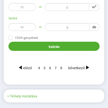
2
m
Szoba
db
CSOK igényelhető
Szűrés
előző
4
5
6
7
8
következő
> Térkép mutatása