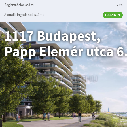
Regisztrációs szám:
295
Aktuális ingatlanok száma:
183 db
1117 Budapest,
Papp Elemér utca 6