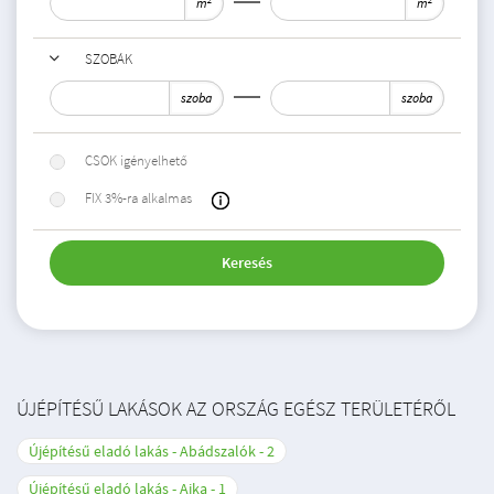
m
m
SZOBÁK
szoba
szoba
CSOK igényelhető
FIX 3%-ra alkalmas
Keresés
ÚJÉPÍTÉSŰ LAKÁSOK AZ ORSZÁG EGÉSZ TERÜLETÉRŐL
Újépítésű eladó lakás - Abádszalók
2
Újépítésű eladó lakás - Ajka
1