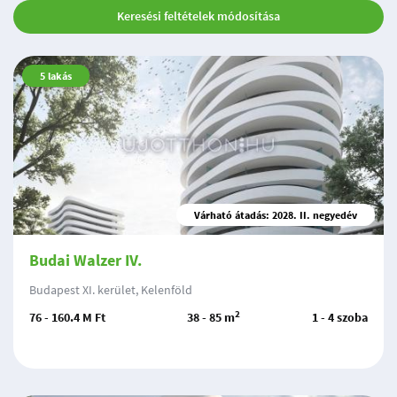
Keresési feltételek módosítása
5
lakás
Várható átadás: 2028. II. negyedév
Budai Walzer IV.
Budapest XI. kerület, Kelenföld
2
76 - 160.4 M Ft
38 - 85 m
1 - 4 szoba