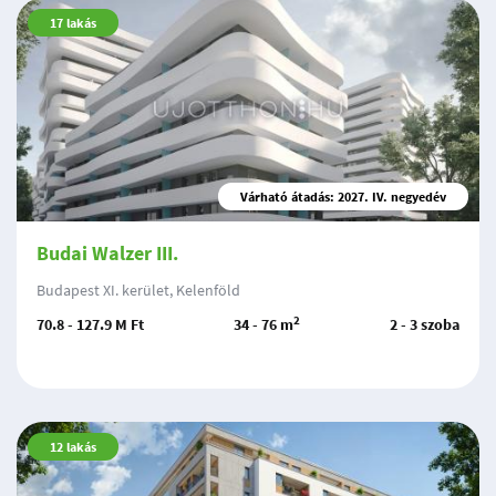
17
lakás
Várható átadás: 2027. IV. negyedév
Budai Walzer III.
Budapest XI. kerület, Kelenföld
2
70.8 - 127.9 M Ft
34 - 76 m
2 - 3 szoba
12
lakás