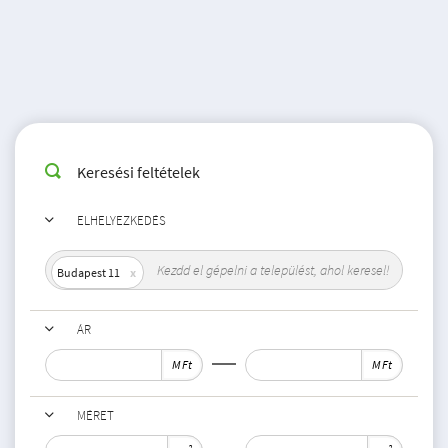
Keresési feltételek
ELHELYEZKEDÉS
Budapest 11
ÁR
M Ft
M Ft
MÉRET
2
2