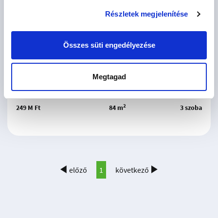
Részletek megjelenítése
Összes süti engedélyezése
Várható átadás: 2026. III. negyedév
NF11
Megtagad
Budapest XI. kerület, Őrmező
2
249 M Ft
84 m
3 szoba
előző
1
következő