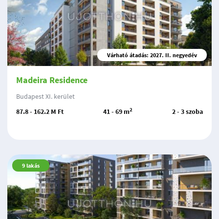
Várható átadás: 2027. II. negyedév
Madeira Residence
Budapest XI. kerület
2
87.8 - 162.2 M Ft
41 - 69 m
2 - 3 szoba
9
lakás