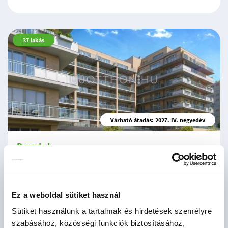
37
lakás
Várható átadás: 2027. IV. negyedév
Berry's I.
Budapest XI. kerület, Kelenföld
2
71.3 - 202.4 M Ft
33 - 118 m
1 - 4 szoba
Ez a weboldal sütiket használ
Sütiket használunk a tartalmak és hirdetések személyre
szabásához, közösségi funkciók biztosításához,