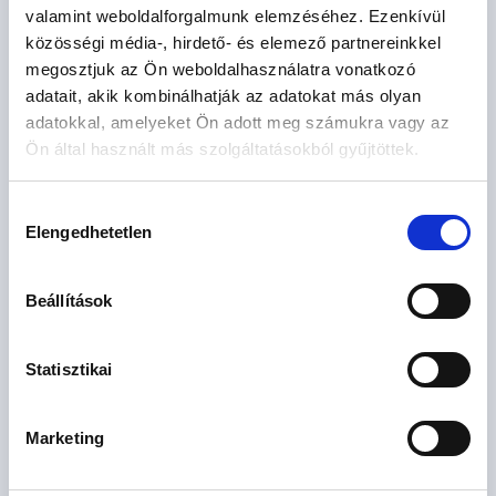
valamint weboldalforgalmunk elemzéséhez. Ezenkívül
4
lakás
közösségi média-, hirdető- és elemező partnereinkkel
megosztjuk az Ön weboldalhasználatra vonatkozó
adatait, akik kombinálhatják az adatokat más olyan
adatokkal, amelyeket Ön adott meg számukra vagy az
Ön által használt más szolgáltatásokból gyűjtöttek.
Várható átadás: 2026. IV. negyedév
Hozzájárulás
Elengedhetetlen
kiválasztása
HATÁG LAKÓUDVAR
Budapest XI. kerület, Spanyolrét
Beállítások
2
214 - 227.2 M Ft
120 - 124 m
5 szoba
Statisztikai
Marketing
1
lakás