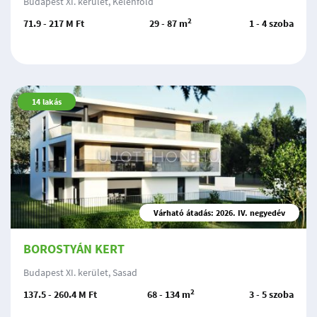
Budapest XI. kerület, Kelenföld
2
71.9 - 217 M Ft
29 - 87 m
1 - 4 szoba
14
lakás
Várható átadás: 2026. IV. negyedév
BOROSTYÁN KERT
Budapest XI. kerület, Sasad
2
137.5 - 260.4 M Ft
68 - 134 m
3 - 5 szoba