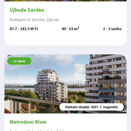
Újbuda Garden
Budapest XI. kerület, Újbuda
2
87.7 - 141.5 M Ft
40 - 63 m
2 - 3 szoba
12
lakás
Várható átadás: 2027. I. negyedév
Metrodom River