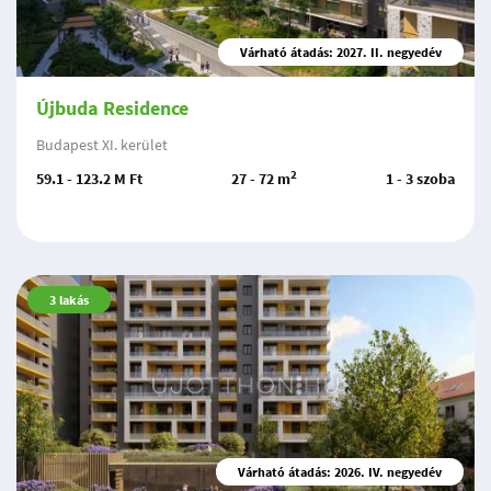
Várható átadás: 2027. II. negyedév
Újbuda Residence
Budapest XI. kerület
2
59.1 - 123.2 M Ft
27 - 72 m
1 - 3 szoba
3
lakás
Várható átadás: 2026. IV. negyedév